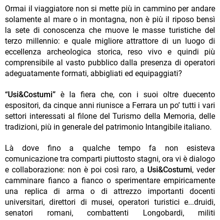
Ormai il viaggiatore non si mette più in cammino per andare
solamente al mare o in montagna, non è più il riposo bensì
la sete di conoscenza che muove le masse turistiche del
terzo millennio: e quale migliore attrattore di un luogo di
eccellenza archeologica storica, reso vivo e quindi più
comprensibile al vasto pubblico dalla presenza di operatori
adeguatamente formati, abbigliati ed equipaggiati?
“Usi&Costumi”
è la fiera che, con i suoi oltre duecento
espositori, da cinque anni riunisce a Ferrara un po’ tutti i vari
settori interessati al filone del Turismo della Memoria, delle
tradizioni, più in generale del patrimonio Intangibile italiano.
Là dove fino a qualche tempo fa non esisteva
comunicazione tra comparti piuttosto stagni, ora vi è dialogo
e collaborazione: non è poi così raro, a
Usi&Costumi
, veder
camminare fianco a fianco o sperimentare empiricamente
una replica di arma o di attrezzo importanti docenti
universitari, direttori di musei, operatori turistici e...druidi,
senatori romani, combattenti Longobardi, militi