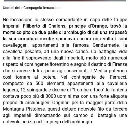
Uomini della Compagnia ferrucciana.
Nell’occasione lo stesso comandante in capo delle truppe
imperiali
Filiberto di Chalons, principe d’Orange
,
trovò la
morte colpito da due palle di archibugio di cui una trapassò
la sua armatura
mentre spronava ancora una volta i suoi
cavalleggeri, appartenenti alla famosa Gendarmerie, la
cavalleria pesante, ad una nuova carica. La battaglia vide
alla fine il sopravvento degli imperiali, molto più numerosi
rispetto al contingente fiorentino e segnò il destino di Firenze
che si arrese di lì a poco agli assedianti. I Medici poterono
così tornare al potere. Nel contingente del Ferrucci,
composto da 500 elementi appartenenti alla cavalleria
leggera, 12 spingarde e decine di “trombe a foco” la fanteria
contava poco più di 3000 uomini ma con una forte aliquota
proprio di archibugieri. Originari per la maggior parte della
Montagna Pistoiese, questi dettero notevole filo da torcere
agli imperiali dimostrando sul campo di battaglia una
notevole perizia nell’impiego dell’archibugio.