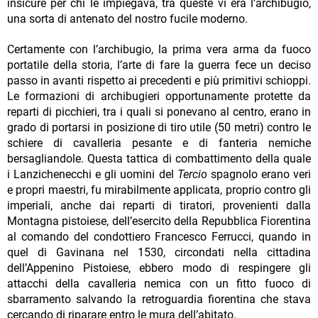
insicure per chi le impiegava, tra queste vi era l’archibugio,
una sorta di antenato del nostro fucile moderno.
Certamente con l’archibugio, la prima vera arma da fuoco
portatile della storia, l’arte di fare la guerra fece un deciso
passo in avanti rispetto ai precedenti e più primitivi schioppi.
Le formazioni di archibugieri opportunamente protette da
reparti di picchieri, tra i quali si ponevano al centro, erano in
grado di portarsi in posizione di tiro utile (50 metri) contro le
schiere di cavalleria pesante e di fanteria nemiche
bersagliandole. Questa tattica di combattimento della quale
i Lanzichenecchi e gli uomini del
Tercio
spagnolo erano veri
e propri maestri, fu mirabilmente applicata, proprio contro gli
imperiali, anche dai reparti di tiratori, provenienti dalla
Montagna pistoiese, dell’esercito della Repubblica Fiorentina
al comando del condottiero Francesco Ferrucci, quando in
quel di Gavinana nel 1530, circondati nella cittadina
dell’Appenino Pistoiese, ebbero modo di respingere gli
attacchi della cavalleria nemica con un fitto fuoco di
sbarramento salvando la retroguardia fiorentina che stava
cercando di riparare entro le mura dell’abitato.