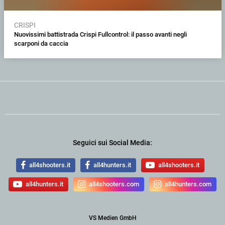
CRISPI
Nuovissimi battistrada Crispi Fullcontrol: il passo avanti negli
scarponi da caccia
Seguici sui Social Media:
all4shooters.it
all4hunters.it
all4shooters.it
all4hunters.it
all4shooters.com
all4hunters.com
VS Medien GmbH