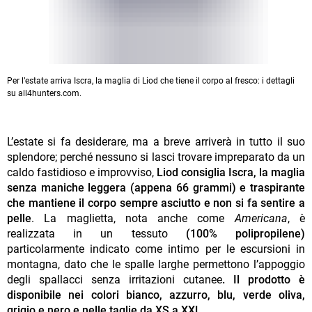
Per l’estate arriva Iscra, la maglia di Liod che tiene il corpo al fresco: i dettagli
su all4hunters.com.
L’estate si fa desiderare, ma a breve arriverà in tutto il suo
splendore; perché nessuno si lasci trovare impreparato da un
caldo fastidioso e improvviso,
Liod consiglia Iscra, la maglia
senza maniche leggera (appena 66 grammi) e traspirante
che mantiene il corpo sempre asciutto e non si fa sentire a
pelle
. La maglietta, nota anche come
Americana
, è
realizzata in un tessuto
(100% polipropilene)
particolarmente indicato come intimo per le escursioni in
montagna, dato che le spalle larghe permettono l’appoggio
degli spallacci senza irritazioni cutanee
. Il prodotto è
disponibile nei colori bianco, azzurro, blu, verde oliva,
grigio e nero e nelle taglie da XS a XXL.