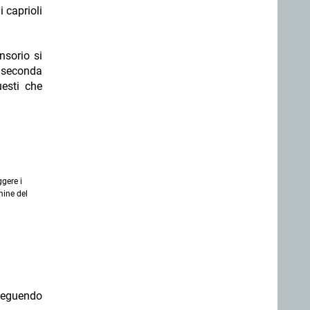
 caprioli
nsorio si
a seconda
esti che
gere i
mine del
 seguendo