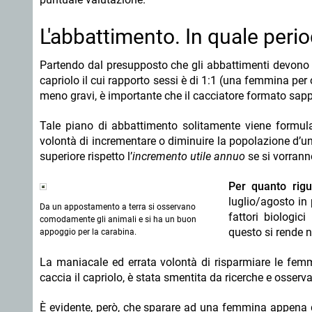
L'abbattimento. In quale peri
Partendo dal presupposto che gli abbattimenti devono es
capriolo il cui rapporto sessi è di 1:1 (una femmina pe
meno gravi, è importante che il cacciatore formato sa
Tale piano di abbattimento solitamente viene formula
volontà di incrementare o diminuire la popolazione d’ung
superiore rispetto l’
incremento utile annuo
se si vorrann
Per quanto rig
luglio/agosto in 
Da un appostamento a terra si osservano
fattori biologic
comodamente gli animali e si ha un buon
questo si rende 
appoggio per la carabina.
La maniacale ed errata volontà di risparmiare le femm
caccia il capriolo, è stata smentita da ricerche e osser
È evidente, però, che sparare ad una femmina appena d