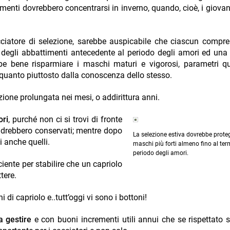
imenti dovrebbero concentrarsi in inverno, quando, cioè, i giovani
acciatore di selezione, sarebbe auspicabile che ciascun compre
degli abbattimenti antecedente al periodo degli amori ed un
e bene risparmiare i maschi maturi e vigorosi, parametri qu
, quanto piuttosto dalla conoscenza dello stesso.
zione prolungata nei mesi, o addirittura anni.
ori
, purché non ci si trovi di fronte
ndrebbero conservati; mentre dopo
La selezione estiva dovrebbe proteg
i anche quelli.
maschi più forti almeno fino al ter
periodo degli amori.
ciente per stabilire che un capriolo
ttere.
i di capriolo e..tutt’oggi vi sono i bottoni!
a gestire
e con buoni incrementi utili annui che se rispettato