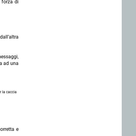
 forza di
all’altra
messaggi,
ica ad una
r la caccia
orretta e