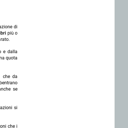
azione di
ibri
più o
arato.
o e dalla
una quota
a che da
ubentrano
 anche se
azioni si
oni che i