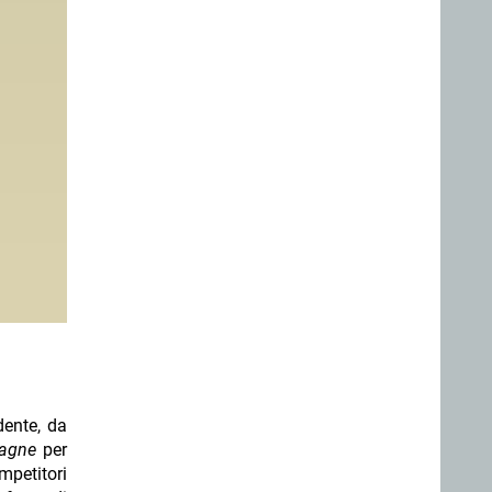
idente, da
pagne
per
mpetitori