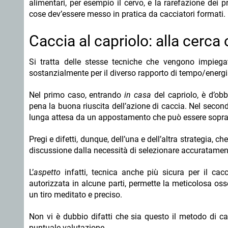
alimentari, per esempio il cervo, e la rarefazione dei 
cose dev’essere messo in pratica da cacciatori formati.
Caccia al capriolo: alla cerc
Si tratta delle stesse tecniche che vengono impiegat
sostanzialmente per il diverso rapporto di tempo/energ
Nel primo caso, entrando
in casa
del capriolo, è d’o
pena la buona riuscita dell’azione di caccia. Nel second
lunga attesa da un appostamento che può essere soprae
Pregi e difetti, dunque, dell’una e dell’altra strategia, c
discussione dalla necessità di selezionare accuratament
L’
aspetto
infatti, tecnica anche più sicura per il cac
autorizzata in alcune parti, permette la meticolosa os
un tiro meditato e preciso.
Non vi è dubbio difatti che sia questo il metodo di c
puntuale valutazione.