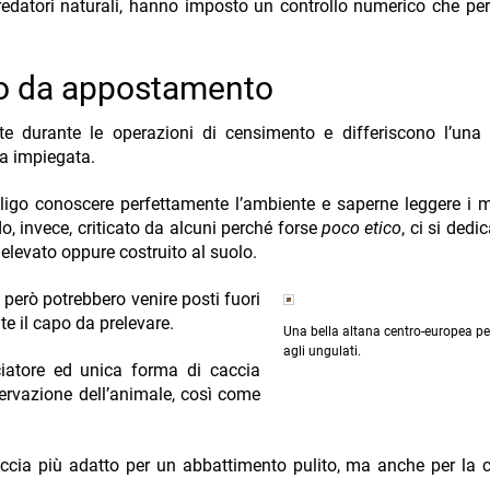
predatori naturali, hanno imposto un controllo numerico che per
a o da appostamento
e durante le operazioni di censimento e differiscono l’una d
ia impiegata.
bbligo conoscere perfettamente l’ambiente e saperne leggere i 
o, invece, criticato da alcuni perché forse
poco etico
, ci si ded
levato oppure costruito al suolo.
he però potrebbero venire posti fuori
e il capo da prelevare.
Una bella altana centro-europea pe
agli ungulati.
ciatore ed unica forma di caccia
servazione dell’animale, così come
accia più adatto per un abbattimento pulito, ma anche per la c