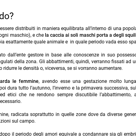
odo?
sere distribuiti in maniera equilibrata all’interno di una popol
r ogni maschio), e che
la caccia ai soli maschi porta a degli squil
ppia esattamente quale animale e in quale periodo vada esso sp
to dall’ente gestore in base alle conoscenze in suo possess
ulati della zona. Gli abbattimenti, quindi, verranno fissati ad 
o ridurre le densità o, viceversa, se si vorranno aumentare.
uarda le femmine
, avendo esse una gestazione molto lung
poi dura tutto l’autunno, l’inverno e la primavera successiva, s
i ed etici che ne rendono sempre discutibile l’abbattimento,
necessario.
ine, radicata soprattutto in quelle zone dove da diverse gener
vazioni sul campo.
opo il periodo degli amori equivale a condannare sia gli embri