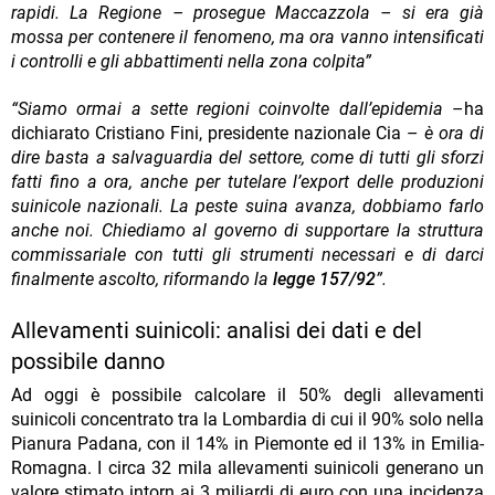
rapidi. La Regione – prosegue Maccazzola – si era già
mossa per contenere il fenomeno, ma ora vanno intensificati
i controlli e gli abbattimenti nella zona colpita”
“Siamo ormai a sette regioni coinvolte dall’epidemia
–ha
dichiarato Cristiano Fini, presidente nazionale Cia –
è ora di
dire basta a salvaguardia del settore, come di tutti gli sforzi
fatti fino a ora, anche per tutelare l’export delle produzioni
suinicole nazionali. La peste suina avanza, dobbiamo farlo
anche noi. Chiediamo al governo di supportare la struttura
commissariale con tutti gli strumenti necessari e di darci
finalmente ascolto, riformando la
legge 157/92
”.
Allevamenti suinicoli: analisi dei dati e del
possibile danno
Ad oggi è possibile calcolare il 50% degli allevamenti
suinicoli concentrato tra la Lombardia di cui il 90% solo nella
Pianura Padana, con il 14% in Piemonte ed il 13% in Emilia-
Romagna. I circa 32 mila allevamenti suinicoli generano un
valore stimato intorn ai 3 miliardi di euro con una incidenza