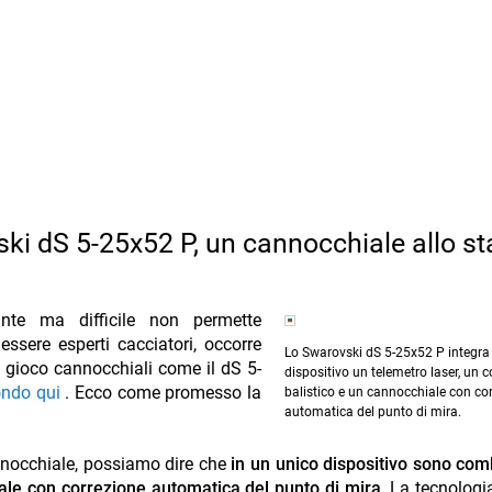
ki dS 5-25x52 P, un cannocchiale allo st
nte ma difficile non permette
ssere esperti cacciatori, occorre
Lo Swarovski dS 5-25x52 P integra 
 gioco cannocchiali come il dS 5-
dispositivo un telemetro laser, un 
ondo qui
. Ecco come promesso la
balistico e un cannocchiale con co
automatica del punto di mira.
annocchiale, possiamo dire che
in un unico dispositivo sono com
iale con correzione automatica del punto di mira.
La tecnologi