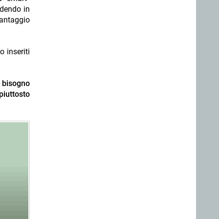
ndendo in
vantaggio
 inseriti
e bisogno
piuttosto