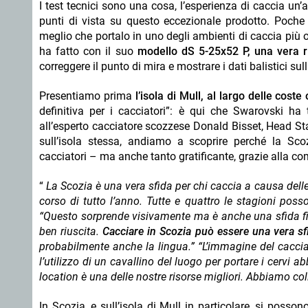
I test tecnici sono una cosa, l’esperienza di caccia un
punti di vista su questo eccezionale prodotto. Poche 
meglio che portalo in uno degli ambienti di caccia più 
ha fatto con il suo
modello dS 5-25x52 P, una vera r
correggere il punto di mira e mostrare i dati balistici su
Presentiamo prima
l’isola di Mull, al largo delle coste
definitiva per i cacciatori”: è qui che Swarovski ha
all’esperto cacciatore scozzese Donald Bisset, Head St
sull’isola stessa, andiamo a scoprire perché la Sc
cacciatori – ma anche tanto gratificante, grazie alla co
“
La Scozia è una vera sfida per chi caccia a causa dell
corso di tutto l’anno. Tutte e quattro le stagioni poss
“Questo sorprende visivamente ma è anche una sfida fisi
ben riuscita.
Cacciare in Scozia può essere una vera sf
probabilmente anche la lingua.” “L’immagine del cacciat
l’utilizzo di un cavallino del luogo per portare i cervi 
location è una delle nostre risorse migliori. Abbiamo col
In Scozia, e sull’isola di Mull in particolare, si posso