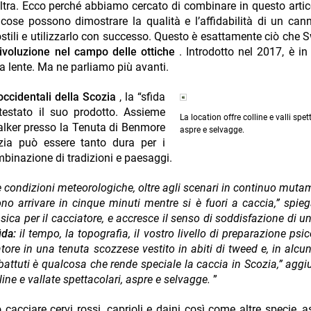
’altra. Ecco perché abbiamo cercato di combinare in questo artic
cose possono dimostrare la qualità e l’affidabilità di un can
ostili e utilizzarlo con successo. Questo è esattamente ciò che 
ivoluzione nel campo delle ottiche
. Introdotto nel 2017, è in
lla lente. Ma ne parliamo più avanti.
 occidentali della Scozia
, la “sfida
 testato il suo prodotto. Assieme
La location offre colline e valli spet
alker presso la Tenuta di Benmore
aspre e selvagge.
ozia può essere tanto dura per i
mbinazione di tradizioni e paesaggi.
e condizioni meteorologiche, oltre agli scenari in continuo muta
ono arrivare in cinque minuti mentre si è fuori a caccia,” spieg
ca per il cacciatore, e accresce il senso di soddisfazione di u
ida:
il tempo, la topografia, il vostro livello di preparazione psic
ore in una tenuta scozzese vestito in abiti di tweed e, in alcun
abbattuti è qualcosa che rende speciale la caccia in Scozia,” aggi
line e vallate spettacolari, aspre e selvagge.
”
no cacciare cervi rossi, caprioli e daini così come altre specie, 