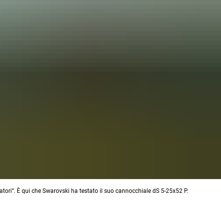
acciatori”. È qui che Swarovski ha testato il suo cannocchiale dS 5-25x52 P.