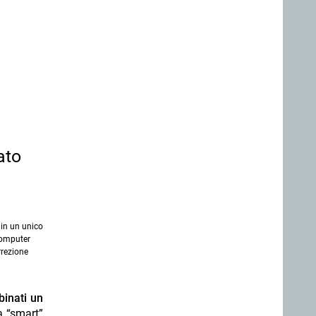
ato
in un unico
computer
rrezione
binati un
a “smart”