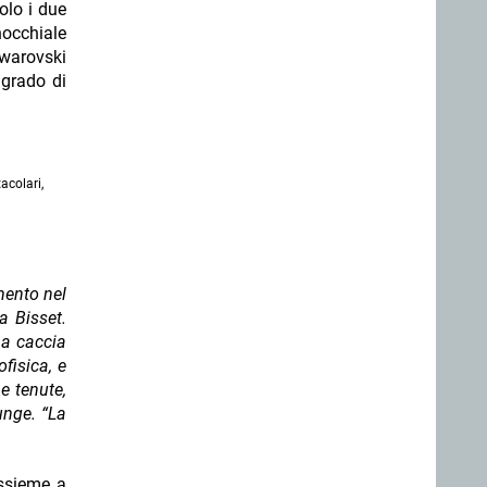
olo i due
nocchiale
Swarovski
 grado di
tacolari,
mento nel
a Bisset.
na caccia
ofisica, e
e tenute,
unge. “La
assieme a