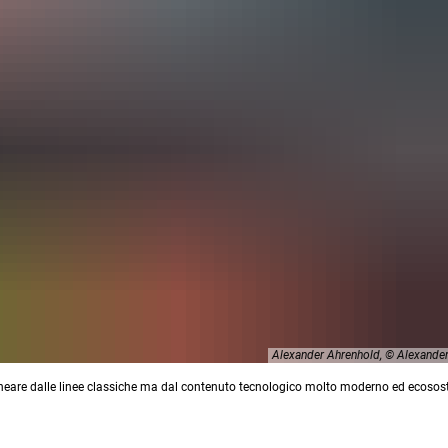
Alexander Ahrenhold, © Alexande
neare dalle linee classiche ma dal contenuto tecnologico molto moderno ed ecosost