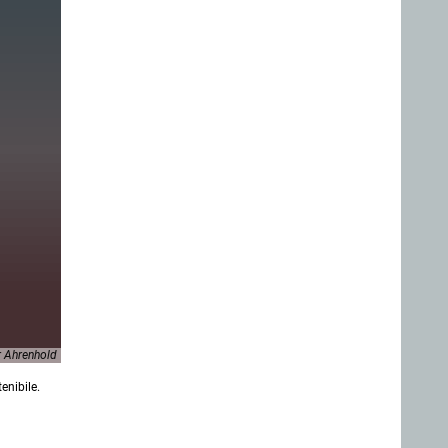
r Ahrenhold
enibile.