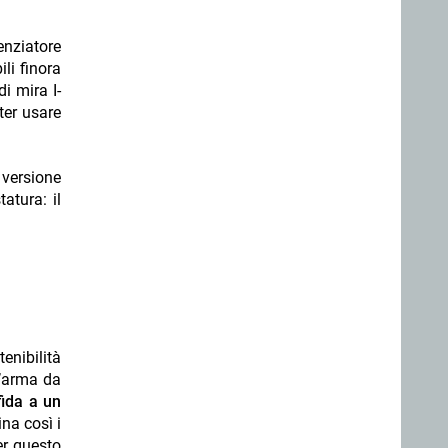
enziatore
li finora
i mira I-
ter usare
 versione
atura: il
enibilità
n’arma da
fida a un
a così i
er questo