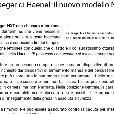
aeger di Haenel: il nuovo modello
eger NXT una chiusura a torsione
.
co del termine, che viene messo in
La Jaeger NXT funziona secondo u
e alette sulla sua testa bloccano
dhe Haenel definisce a torsione lin
ecnica è conosciuta fin dai tempi di
rettilinea con quello che di fatto è il collaudatissimo otturat
ici della Haenel: "
È pazzesco che nessuno ci avesse ancora pe
tturatore ha un secondo compito: serve come un dispositivo di 
o richiesto dai dispositivi di armamento manuale del percussore
re può usare tutta la sua mano destra per armare il fucile, ma d
r armare il percussore è minima. La sicura ha tre posizioni: al
lpo in camera, ma non è armata. Nella posizione centrale, la car
l'arma è completamente bloccata: non è possibile né armare 
ng o l'inseguimento della preda in assoluta sicurezza.
, è rimovibile e può essere assicurato contro la caduta per me