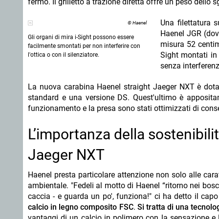
fermo. Il grilletto a trazione diretta offre un peso dello
Una filettatura 
© Haenel
Haenel JGR (dove 
Gli organi di mira i-Sight possono essere
misura 52 centime
facilmente smontati per non interferire con
Sight montati in
l'ottica o con il silenziatore.
senza interferenz
La nuova carabina Haenel straight Jaeger NXT è dotata
standard e una versione DS. Quest'ultimo è appositame
funzionamento e la presa sono stati ottimizzati di con
L’importanza della sostenibili
Jaeger NXT
Haenel presta particolare attenzione non solo alle cara
ambientale. "Fedeli al motto di Haenel “ritorno nei bosc
caccia - e guarda un po', funziona!" ci ha detto il ca
calcio in legno composito FSC
.
Si tratta di una tecnolo
vantaggi di un calcio in polimero con la sensazione e l