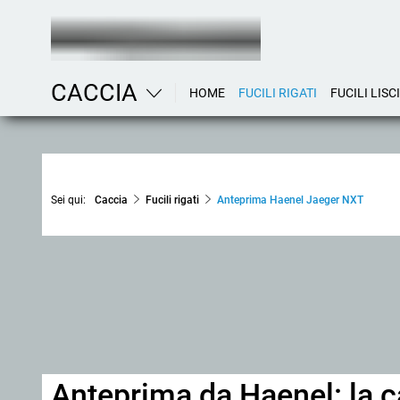
CACCIA
HOME
FUCILI RIGATI
FUCILI LISCI
Sei qui:
Caccia
Fucili rigati
Anteprima Haenel Jaeger NXT
Anteprima da Haenel: la ca