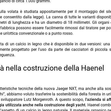
 sgancio di circa 1.000 grammi.
sulla volata è studiata appositamente per il montaggio del sil
consentito dalla legge). La canna di tutte le varianti disponibi
tri di lunghezza e ha un diametro di 18 millimetri. Gli organi d
 fabbrica possono essere facilmente rimossi dal tiratore per po
e un’ottica convenzionale o a punto rosso.
 di un calcio in legno che è disponibile in due versioni: una
nte progettato per l'uso da parte dei cacciatori di piccola st
seguenza.
tà nella costruzione della Haenel
tteristiche tecniche della nuova Jaeger NXT, ma anche alla sost
hi”, abbiamo voluto trasferire la sostenibilità della foresta in u
po sviluppatore Lutz Morgenroth. A questo scopo,
l'azienda si af
gia utilizzata anche nella costruzione degli yacht.
Haenel combin
'aspetto di un calcio in legno naturale. Il materiale organico p