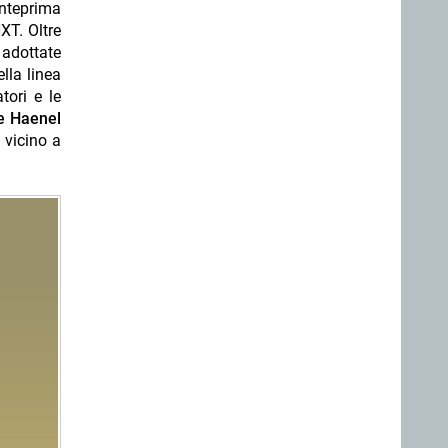
anteprima
XT. Oltre
 adottate
lla linea
tori e le
e Haenel
 vicino a