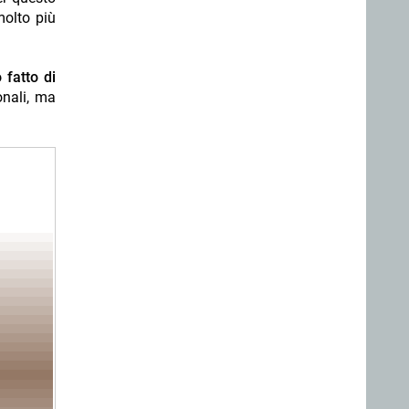
molto più
 fatto di
onali, ma