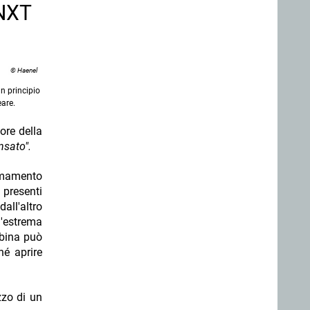
 NXT
© Haenel
n principio
eare.
ore della
nsato".
armamento
 presenti
all'altro
l'estrema
abina può
né aprire
zzo di un