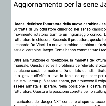
Aggiornamento per la serie J
Haenel definisce l'otturatore della nuova carabina Ja
Si tratta di un otturatore cilindrico nel senso classi
movimento rotatorio tramite un ingranaggio conico. L
l’otturatore in chiusura. Secondo il produttore, questa t
Leonardo Da Vinci. La nuova carabina combina un'azione 
serie di carabine Jaeger. Come hanno commentato i tecn
Oltre alla funzione di ripetizione, la manetta dell’o
manuale. Questo risolve il problema dell'elevato sforz
su alcune carabine moderne. Da un lato quindi, il tirato
lato, grazie all'effetto leva la forza da applicare pe
sinistra, l'arma può essere aperta, per rimuovere il co
essere armata e sparare. Nella posizione a destra, 
l’otturatore. Questa è la posizione corretta per lo stalki
Il caricatore del Jaeger NXT contiene cinque cartucce