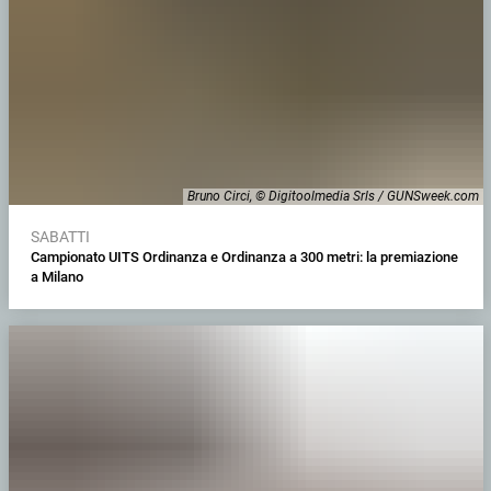
Bruno Circi, © Digitoolmedia Srls / GUNSweek.com
SABATTI
Campionato UITS Ordinanza e Ordinanza a 300 metri: la premiazione
a Milano