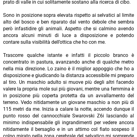
prato di valle in cui solitamente sostano alla ricerca di cibo.
Sono in posizione sopra elevata rispetto ai selvatici al limite
alto del bosco e ben riparato dal vento debole che sembra
però infastidire gli animali. Aspetto che si calmino avendo
ancora alcuni minuti di luce a disposizione e potendo
contare sulla visibilità dell’ottica che ho con me.
Trascorre qualche istante e infatti il piccolo branco è
concentrato in pastura, avanzando anche di qualche metro
nella mia direzione. Lo zaino è il miglior appoggio che ho a
disposizione e giudicando la distanza accessibile mi preparo
al tiro. Un maschio adulto si muove più degli altri facendo
valere la propria mole sui più giovani, mentre una femmina è
in posizione più coperta protetta da un avvallamento del
terreno. Vedo nitidamente un giovane maschio a non più di
115 metri da me. Inizia a calare la notte, accendo dunque il
punto rosso del cannocchiale Swarovski Z6i lasciando al
minimo indispensabile gli ingrandimenti per vedere ancora
nitidamente il bersaglio e in un attimo col fiato sospeso il
colpo mirato nella zona cerebrale del selvatico mi sorprende