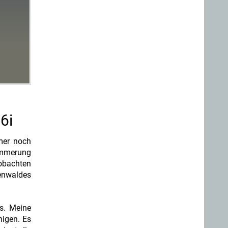
6i
mer noch
ämmerung
obachten
nenwaldes
s. Meine
higen. Es