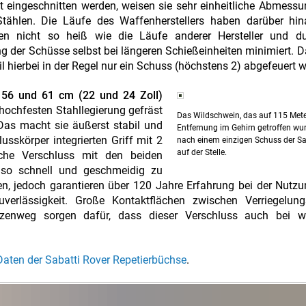
eingeschnitten werden, weisen sie sehr einheitliche Abmess
ählen. Die Läufe des Waffenherstellers haben darüber hin
den nicht so heiß wie die Läufe anderer Hersteller und d
g der Schüsse selbst bei längeren Schießeinheiten minimiert. Da
il hierbei in der Regel nur ein Schuss (höchstens 2) abgefeuert w
 56 und 61 cm (22 und 24 Zoll)
ochfesten Stahllegierung gefräst
Das Wildschwein, das auf 115 Met
as macht sie äußerst stabil und
Entfernung im Gehirn getroffen wu
usskörper integrierten Griff mit 2
nach einem einzigen Schuss der Sa
auf der Stelle.
sche Verschluss mit den beiden
t so schnell und geschmeidig zu
n, jedoch garantieren über 120 Jahre Erfahrung bei der Nutz
uverlässigkeit. Große Kontaktflächen zwischen Verriegelung
enweg sorgen dafür, dass dieser Verschluss auch bei wi
Daten der Sabatti Rover Repetierbüchse
.