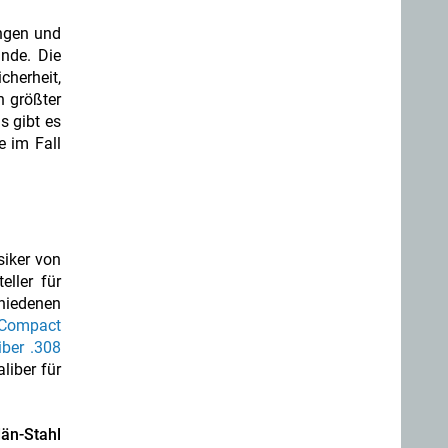
ngen und
ände. Die
herheit,
n größter
s gibt es
e im Fall
siker von
ller für
chiedenen
 Compact
iber .308
liber für
än-Stahl