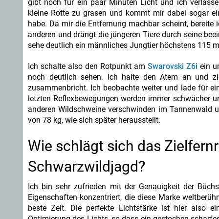
gibt noch für ein paar Minuten Licht und ich verlasse
kleine Rotte zu grasen und kommt mir dabei sogar ein
habe. Da mir die Entfernung machbar scheint, bereite i
anderen und drängt die jüngeren Tiere durch seine beei
sehe deutlich ein männliches Jungtier höchstens 115 m 
Ich schalte also den Rotpunkt am
Swarovski Z6i
ein u
noch deutlich sehen. Ich halte den Atem an und zi
zusammenbricht. Ich beobachte weiter und lade für ein
letzten Reflexbewegungen werden immer schwächer un
anderen Wildschweine verschwinden im Tannenwald un
von 78 kg, wie sich später herausstellt.
Wie schlägt sich das Zielfern
Schwarzwildjagd?
Ich bin sehr zufrieden mit der Genauigkeit der Büch
Eigenschaften konzentriert, die diese Marke weltberü
beste Zeit. Die perfekte Lichtstärke ist hier also e
Optimierung des Lichts, so dass ein gestochen scharfes