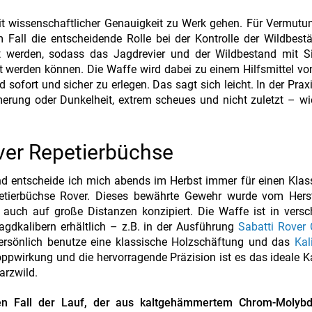
t wissenschaftlicher Genauigkeit zu Werk gehen. Für Vermutu
m Fall die entscheidende Rolle bei der Kontrolle der Wildbest
 werden, sodass das Jagdrevier und der Wildbestand mit Sic
 werden können. Die Waffe wird dabei zu einem Hilfsmittel vo
fort und sicher zu erlegen. Das sagt sich leicht. In der Praxi
rung oder Dunkelheit, extrem scheues und nicht zuletzt – wi
ver Repetierbüchse
d entscheide ich mich abends im Herbst immer für einen Klas
petierbüchse Rover. Dieses bewährte Gewehr wurde vom Herste
 auch auf große Distanzen konzipiert. Die Waffe ist in vers
gdkalibern erhältlich – z.B. in der Ausführung
Sabatti Rover
 persönlich benutze eine klassische Holzschäftung und das
Kal
ppwirkung und die hervorragende Präzision ist es das ideale Ka
arzwild.
den Fall der Lauf, der aus kaltgehämmertem Chrom-Molybd