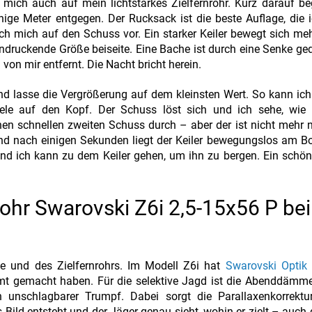
 mich auch auf mein lichtstarkes Zielfernrohr. Kurz darauf be
ige Meter entgegen. Der Rucksack ist die beste Auflage, die 
ch mich auf den Schuss vor. Ein starker Keiler bewegt sich meh
ndruckende Größe beiseite. Eine Bache ist durch eine Senke ged
von mir entfernt. Die Nacht bricht herein.
nd lasse die Vergrößerung auf dem kleinsten Wert. So kann ich
ele auf den Kopf. Der Schuss löst sich und ich sehe, wie 
en schnellen zweiten Schuss durch – aber der ist nicht mehr n
d nach einigen Sekunden liegt der Keiler bewegungslos am Bo
d ich kann zu dem Keiler gehen, um ihn zu bergen. Ein schön
rohr Swarovski Z6i 2,5-15x56 P bei
se und des Zielfernrohrs. Im Modell Z6i hat
Swarovski Optik
hmt gemacht haben. Für die selektive Jagd ist die Abenddämm
in unschlagbarer Trumpf. Dabei sorgt die Parallaxenkorrektu
 Bild entsteht und der Jäger genau sieht, wohin er zielt – auch