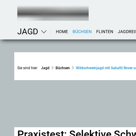
JAGD
HOME
BÜCHSEN
FLINTEN
JAGDREI
Sie sind hier:
Jagd
Büchsen
Wildschweinjagd mit Sabatti Rover 
Praxistest: Selektive Sch