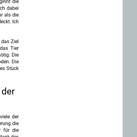
ginnt die
ich dabei
r als die
eckt. Ich
 das Ziel
das Tier
ötig. Die
den. Die
es Stück
 der
viele der
erung die
r für die
 dank des