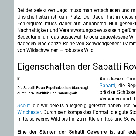
Bei der selektiven Jagd muss man entschieden und mi
Unsicherheiten ist kein Platz. Der Jäger hat in diese
Fehlerquote muss daher auf annähernd Null gesenkt
Nachhaltigkeit und Verantwortungsbewusstsein geführt
Bedeutung, um das ausgewählte oder zugewiesene Wild so
dagegen eine ganze Reihe von Schwierigkeiten: Dämme
von Wildschweinen – robustes Wild.
Eigenschaften der Sabatti Ro
Aus diesem Grun
Sabatti
, die Re
Die Sabatti Rover Repetierbüchse überzeugt
präzise Schüsse
durch ihre Stabilität und Genauigkeit.
Versionen und Ja
Scout
, die wir bereits ausgiebig getestet haben. Ich
Winchester
. Durch sein kompaktes Format, die gute Sto
mittelschweres Wild bis hin zu mittlerem Rot- und Schw
Eine der Stärken der Sabatti Gewehre ist auf je