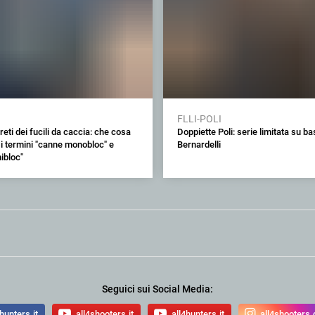
FLLI-POLI
reti dei fucili da caccia: che cosa
Doppiette Poli: serie limitata su b
 i termini "canne monobloc" e
Bernardelli
ibloc"
Seguici sui Social Media:
hunters.it
all4shooters.it
all4hunters.it
all4shooters