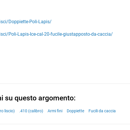
isci/Doppiette-Poli-Lapis/
isci/Poli-Lapis-Ice-cal-20-fucile-giustapposto-da-caccia/
ni su questo argomento:
ro liscio)
.410 (calibro)
Armi fini
Doppiette
Fucili da caccia