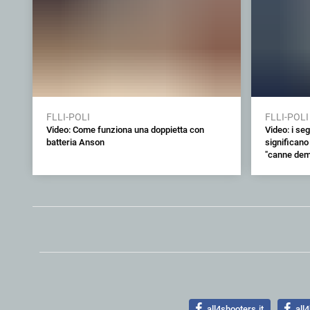
FLLI-POLI
FLLI-POLI
Video: Come funziona una doppietta con
Video: i seg
batteria Anson
significano
"canne dem
all4shooters.it
all4