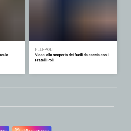
FLLI-POLI
ascula
Video: alla scoperta dei fucili da caccia con i
Fratelli Poli
.com
all4hunters.com