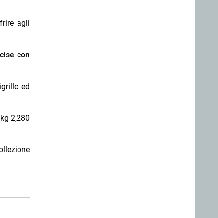
rire agli
ncise con
grillo ed
 kg 2,280
llezione