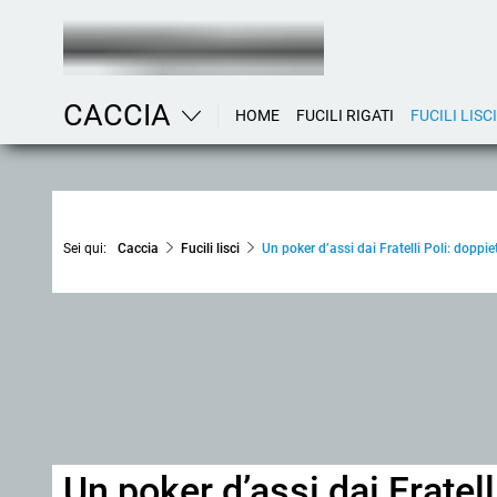
CACCIA
HOME
FUCILI RIGATI
FUCILI LISCI
Sei qui:
Caccia
Fucili lisci
Un poker d’assi dai Fratelli Poli: doppie
Un poker d’assi dai Fratell