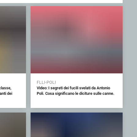
FLLI-POLI
classe,
Video: I segreti dei fucili svelati da Antonio
nti dei
Poli. Cosa significano le diciture sulle canne.