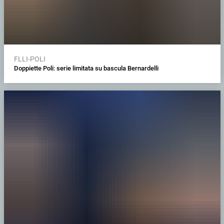
FLLI-POLI
Doppiette Poli: serie limitata su bascula Bernardelli