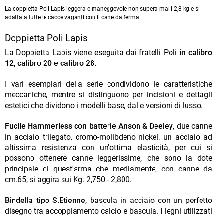
La doppietta Poli Lapis leggera e maneggevole non supera mai i 2,8 kg e si
adatta a tutte le cacce vaganti con il cane da ferma
Doppietta Poli Lapis
La Doppietta Lapis viene eseguita dai fratelli Poli
in calibro
12, calibro 20 e calibro 28.
I vari esemplari della serie condividono le caratteristiche
meccaniche, mentre si distinguono per incisioni e dettagli
estetici che dividono i modelli base, dalle versioni di lusso.
Fucile Hammerless con batterie Anson & Deeley
, due canne
in acciaio trilegato, cromo-molibdeno nickel, un acciaio ad
altissima resistenza con un'ottima elasticità, per cui si
possono ottenere canne leggerissime, che sono la dote
principale di quest'arma che mediamente, con canne da
cm.65, si aggira sui Kg. 2,750 - 2,800.
Bindella tipo S.Etienne
, bascula in acciaio con un perfetto
disegno tra accoppiamento calcio e bascula. I legni utilizzati