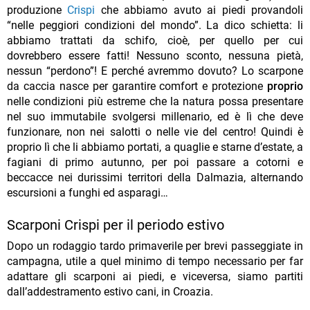
produzione
Crispi
che abbiamo avuto ai piedi provandoli
“nelle peggiori condizioni del mondo”. La dico schietta: li
abbiamo trattati da schifo, cioè, per quello per cui
dovrebbero essere fatti! Nessuno sconto, nessuna pietà,
nessun “perdono”! E perché avremmo dovuto? Lo scarpone
da caccia nasce per garantire comfort e protezione
proprio
nelle condizioni più estreme che la natura possa presentare
nel suo immutabile svolgersi millenario, ed è lì che deve
funzionare, non nei salotti o nelle vie del centro! Quindi è
proprio lì che li abbiamo portati, a quaglie e starne d’estate, a
fagiani di primo autunno, per poi passare a cotorni e
beccacce nei durissimi territori della Dalmazia, alternando
escursioni a funghi ed asparagi…
Scarponi Crispi per il periodo estivo
Dopo un rodaggio tardo primaverile per brevi passeggiate in
campagna, utile a quel minimo di tempo necessario per far
adattare gli scarponi ai piedi, e viceversa, siamo partiti
dall’addestramento estivo cani, in Croazia.