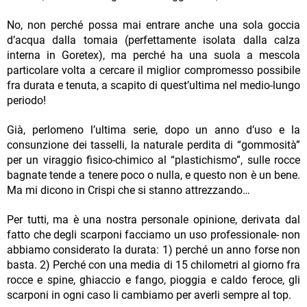
No, non perché possa mai entrare anche una sola goccia
d’acqua dalla tomaia (perfettamente isolata dalla calza
interna in Goretex), ma perché ha una suola a mescola
particolare volta a cercare il miglior compromesso possibile
fra durata e tenuta, a scapito di quest’ultima nel medio-lungo
periodo!
Già, perlomeno l’ultima serie, dopo un anno d’uso e la
consunzione dei tasselli, la naturale perdita di “gommosità”
per un viraggio fisico-chimico al “plastichismo”, sulle rocce
bagnate tende a tenere poco o nulla, e questo non è un bene.
Ma mi dicono in Crispi che si stanno attrezzando…
Per tutti, ma è una nostra personale opinione, derivata dal
fatto che degli scarponi facciamo un uso professionale- non
abbiamo considerato la durata: 1) perché un anno forse non
basta. 2) Perché con una media di 15 chilometri al giorno fra
rocce e spine, ghiaccio e fango, pioggia e caldo feroce, gli
scarponi in ogni caso li cambiamo per averli sempre al top.