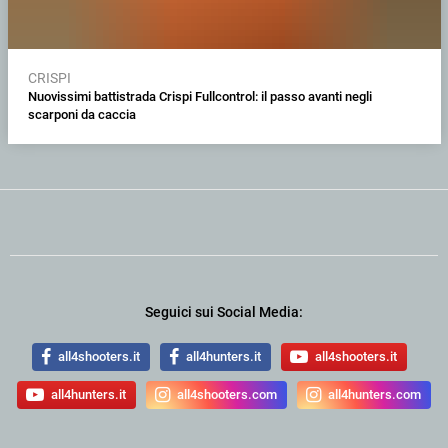
CRISPI
Nuovissimi battistrada Crispi Fullcontrol: il passo avanti negli
scarponi da caccia
Seguici sui Social Media:
all4shooters.it
all4hunters.it
all4shooters.it
all4hunters.it
all4shooters.com
all4hunters.com