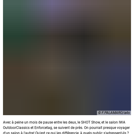
© F.PALAMARO/a4s
Avec à peine un mois de pause entre les deux, le SHOT Show, et le salon IWA
OutdoorClassics et Enforcetag, se suivent de près. On pourrait presque voyager
d'un salon à l'autre! Qu'est ce qui les différencie, à quels public s'adressent-ils ?