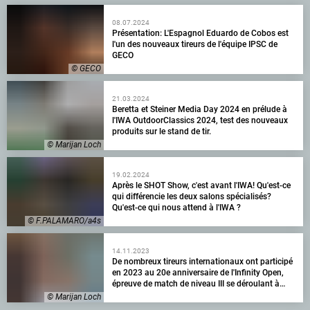
08.07.2024
Présentation: L'Espagnol Eduardo de Cobos est
l'un des nouveaux tireurs de l'équipe IPSC de
GECO
© GECO
21.03.2024
Beretta et Steiner Media Day 2024 en prélude à
l'IWA OutdoorClassics 2024, test des nouveaux
produits sur le stand de tir.
© Marijan Loch
19.02.2024
Après le SHOT Show, c'est avant l'IWA! Qu'est-ce
qui différencie les deux salons spécialisés?
Qu'est-ce qui nous attend à l'IWA ?
© F.PALAMARO/a4s
14.11.2023
De nombreux tireurs internationaux ont participé
en 2023 au 20e anniversaire de l'Infinity Open,
épreuve de match de niveau III se déroulant à
Philippsburg.
© Marijan Loch