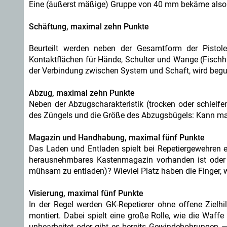
Eine (äußerst mäßige) Gruppe von 40 mm bekäme also 
Schäftung, maximal zehn Punkte
Beurteilt werden neben der Gesamtform der Pistole
Kontaktflächen für Hände, Schulter und Wange (Fischha
der Verbindung zwischen System und Schaft, wird begu
Abzug, maximal zehn Punkte
Neben der Abzugscharakteristik (trocken oder schleife
des Züngels und die Größe des Abzugsbügels: Kann ma
Magazin und Handhabung, maximal fünf Punkte
Das Laden und Entladen spielt bei Repetiergewehren ei
herausnehmbares Kastenmagazin vorhanden ist oder 
mühsam zu entladen)? Wieviel Platz haben die Finger, 
Visierung, maximal fünf Punkte
In der Regel werden GK-Repetierer ohne offene Zielhi
montiert. Dabei spielt eine große Rolle, wie die Waffe
unbearbeitet oder gibt es bereits Gewindebohrungen — 