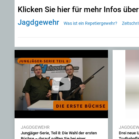
Klicken Sie hier für mehr Infos über
Jagdgewehr
Was ist ein Repetiergewehr?
Zeitschri
JAGDGEWEHR
JAGDGE
Jungjäger-Serie, Teil 8: Die Wahl der ersten
Drei neue U
Büchse – darauf sollten Sie bei einer
Truthahnfl