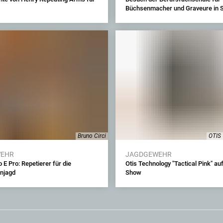
Büchsenmacher und Graveure in S
Bruno Circi
OTIS 
WEHR
JAGDGEWEHR
o E Pro: Repetierer für die
Otis Technology "Tactical Pink" a
njagd
Show