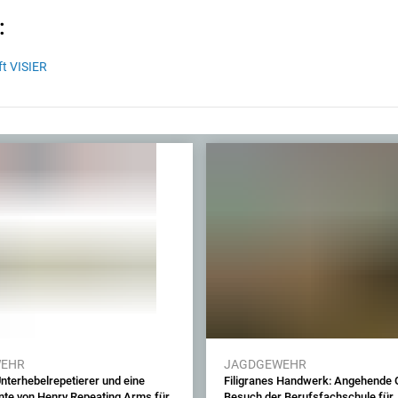
:
ft VISIER
WEHR
JAGDGEWEHR
nterhebelrepetierer und eine
Filigranes Handwerk: Angehende 
inte von Henry Repeating Arms für
Besuch der Berufsfachschule für