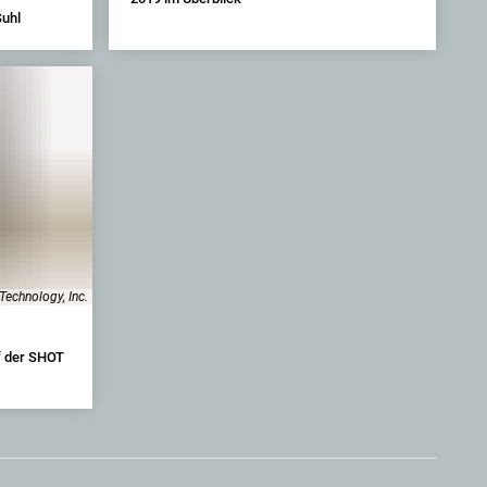
uhl
Technology, Inc.
uf der SHOT