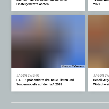
Einsteigerwaffe achten
2021
Franco Palamaro
JAGDGEWEHR
JAGDGE
F.A.I.R. präsentierte drei neue Flinten und
Benelli Arg
Sondermodelle auf der IWA 2018
Wildschwei