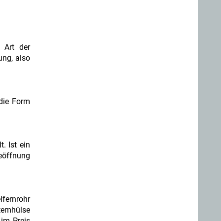
 Art der
ung, also
 die Form
?
. Ist ein
eöffnung
lfernrohr
stemhülse
 im Preis