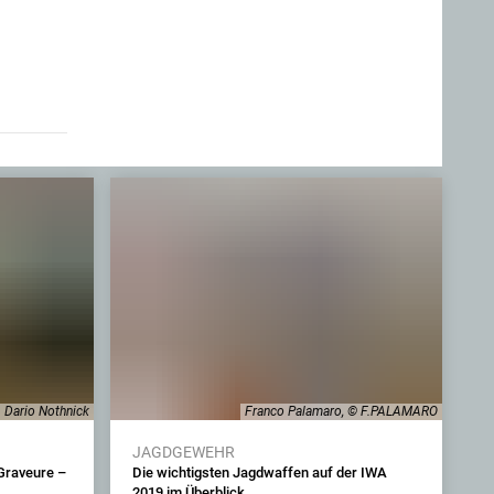
Dario Nothnick
Franco Palamaro, © F.PALAMARO
JAGDGEWEHR
Graveure –
Die wichtigsten Jagdwaffen auf der IWA
2019 im Überblick