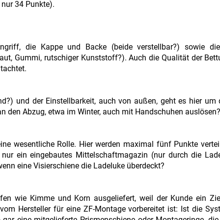
nur 34 Punkte).
ngriff, die Kappe und Backe (beide verstellbar?) sowie die
ut, Gummi, rutschiger Kunststoff?). Auch die Qualität der Bett
tachtet.
nd?) und der Einstellbarkeit, auch von außen, geht es hier um
n den Abzug, etwa im Winter, auch mit Handschuhen auslösen
ne wesentliche Rolle. Hier werden maximal fünf Punkte verteilt
nur ein eingebautes Mittelschaftmagazin (nur durch die Lad
wenn eine Visierschiene die Ladeluke überdeckt?
lfen wie Kimme und Korn ausgeliefert, weil der Kunde ein Zie
 vom Hersteller für eine ZF-Montage vorbereitet ist: Ist die Sy
gar eine mitgelieferte Prismenschiene oder Montageringe, die