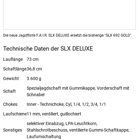
Die neue Jagdflinte F.A.I.R. SLX DELUXE ersetzt die bisherige "SLX 692 GOLD".
Technische Daten der SLX DELUXE
Lauflänge
73 cm
Schaftlänge
36,8 cm
Gewicht
3.600 g
Spezialjagdschaft mit Gummikappe, Vorderschaft mit
Schaft
Schnabel
Chokes
Inner - Technichoke, Cyl, 1/4, 1/2, 3/4, 1/1
Laufschiene
11 mm, ventiliert, guillochiert
selektiver Einabzug, LPA-Leuchtkorn,
Sonstiges
Stahlschrotbeschuss, ventilierte Gummi-Schaftkappe,
Laufumschaltung