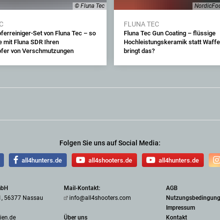
© Fluna Tec
NordicFoc
C
FLUNA TEC
ferreiniger-Set von Fluna Tec – so
Fluna Tec Gun Coating – flüssige
e mit Fluna SDR Ihren
Hochleistungskeramik statt Waffe
pfer von Verschmutzungen
bringt das?
Folgen Sie uns auf Social Media:
all4hunters.de
all4shooters.de
all4hunters.de
mbH
Mail-Kontakt:
AGB
1, 56377 Nassau
info@all4shooters.com
Nutzungsbedingun
Impressum
ien.de
Über uns
Kontakt