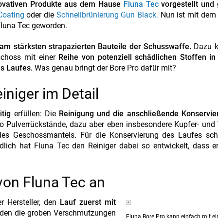
ovativen Produkte aus dem Hause
Fluna Tec
vorgestellt und 
Coating
oder die
Schnellbrünierung Gun Black.
Nun ist mit dem 
Fluna Tec geworden.
am stärksten strapazierten Bauteile der Schusswaffe.
Dazu 
schoss mit einer
Reihe von potenziell schädlichen Stoffen in
es Laufes.
Was genau bringt der Bore Pro dafür mit?
iniger im Detail
tig
erfüllen: Die
Reinigung und die anschließende Konservie
Pro Pulverrückstände, dazu aber eben insbesondere Kupfer- un
 des Geschossmantels. Für die Konservierung des Laufes sch
dlich hat Fluna Tec den Reiniger dabei so entwickelt, dass e
von Fluna Tec an
r Hersteller, den
Lauf zuerst mit
den die groben Verschmutzungen
Fluna Bore Pro kann einfach mit ei