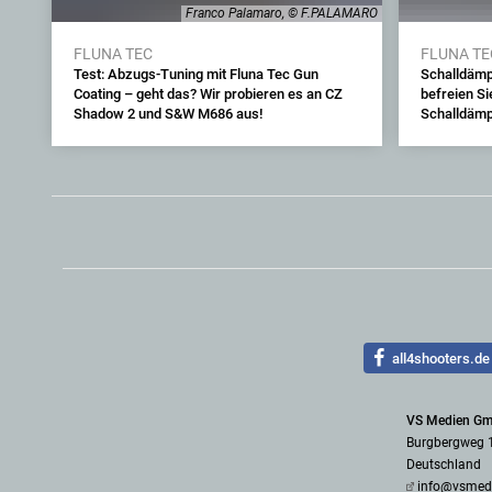
Franco Palamaro, © F.PALAMARO
FLUNA TEC
FLUNA TE
Test: Abzugs-Tuning mit Fluna Tec Gun
Schalldämp
Coating – geht das? Wir probieren es an CZ
befreien Si
Shadow 2 und S&W M686 aus!
Schalldäm
all4shooters.de
VS Medien G
Burgbergweg 
Deutschland
info@vsmed