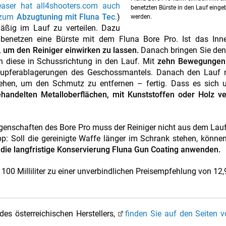
aser hat all4shooters.com auch
benetzten Bürste in den Lauf einge
n zum
Abzugtuning mit Fluna Tec
.
)
werden.
hmäßig im Lauf zu verteilen. Dazu
r benetzen eine Bürste mit dem Fluna Bore Pro. Ist das Inn
 um den Reiniger einwirken zu lassen.
Danach bringen Sie den
n diese in Schussrichtung in den Lauf. Mit
zehn Bewegungen
upferablagerungen des Geschossmantels. Danach den Lauf 
iehen, um den Schmutz zu entfernen – fertig. Dass es sich 
ehandelten Metalloberflächen, mit Kunststoffen oder Holz v
enschaften des Bore Pro muss der Reiniger nicht aus dem Lauf
p: Soll die gereinigte Waffe länger im Schrank stehen, könne
 die langfristige Konservierung Fluna Gun Coating anwenden.
100 Milliliter zu einer unverbindlichen Preisempfehlung von 12,
es österreichischen Herstellers,
finden Sie auf den Seiten 