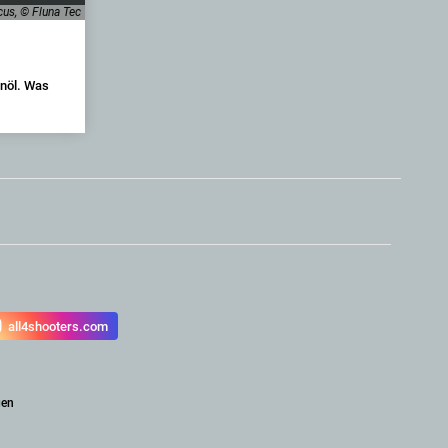
us, © Fluna Tec
nöl. Was
all4shooters.com
gen