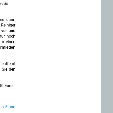
bracht
ere dann
 Reiniger
 vor und
nur noch
um einen
ermieden
 entfernt
n Sie den
90 Euro.
von Fluna