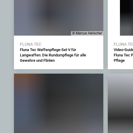
© Marcus Heilscher
FLUNA TEC
FLUNA TE
Fluna Tec Waffenpflege-Set V für
Video-Guid
Langwaffen: Die Rundumpflege für alle
Fluna Tec 
Gewehre und Flinten
Pflege