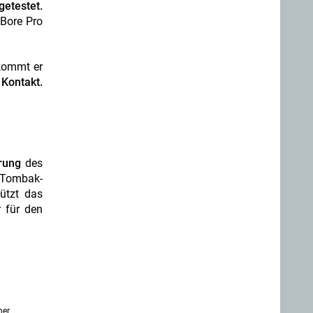
getestet.
Bore Pro
kommt er
 Kontakt.
rung
des
d Tombak-
ützt das
r für den
ner