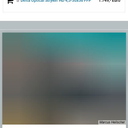
Delta Optical Stryker HD 4,5-30x56 FFP
1.749,- Euro
Marcus Heilscher