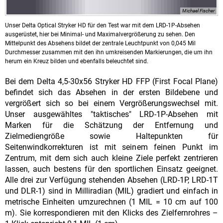
Michael Fischer
Unser Delta Optical Stryker HD für den Test war mit dem LRD-1P-Absehen
ausgerüstet, hier bei Minimal- und Maximalvergrößerung zu sehen. Den
Mittelpunkt des Absehens bildet der zentrale Leuchtpunkt von 0,045 Mil
Durchmesser zusammen mit den ihn umkreisenden Markierungen, die um ihn
herum ein Kreuz bilden und ebenfalls beleuchtet sind.
Bei dem Delta 4,5-30x56 Stryker HD FFP (First Focal Plane)
befindet sich das Absehen in der ersten Bildebene und
vergrößert sich so bei einem Vergrößerungswechsel mit.
Unser ausgewähltes "taktisches" LRD-1P-Absehen mit
Marken für die Schätzung der Entfernung und
Zielmediengröße sowie Haltepunkten für
Seitenwindkorrekturen ist mit seinem feinen Punkt im
Zentrum, mit dem sich auch kleine Ziele perfekt zentrieren
lassen, auch bestens für den sportlichen Einsatz geeignet.
Alle drei zur Verfügung stehenden Absehen (LRD-1P, LRD-1T
und DLR-1) sind in Milliradian (MIL) gradiert und einfach in
metrische Einheiten umzurechnen (1 MIL = 10 cm auf 100
m). Sie korrespondieren mit den Klicks des Zielfernrohres –