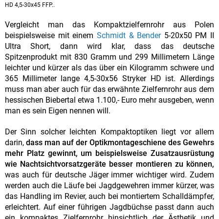
HD 4,5-30x45 FFP..
Vergleicht man das Kompaktzielfernrohr aus Polen
beispielsweise mit einem
Schmidt & Bender
5-20x50 PM II
Ultra Short, dann wird klar, dass das deutsche
Spitzenprodukt mit 830 Gramm und 299 Millimetern Länge
leichter und kürzer als das über ein Kilogramm schwere und
365 Millimeter lange 4,5-30x56 Stryker HD ist. Allerdings
muss man aber auch für das erwähnte Zielfernrohr aus dem
hessischen Biebertal etwa 1.100,- Euro mehr ausgeben, wenn
man es sein Eigen nennen will.
Der Sinn solcher leichten Kompaktoptiken liegt vor allem
darin,
dass man auf der Optikmontageschiene des Gewehrs
mehr Platz gewinnt, um beispielsweise Zusatzausrüstung
wie Nachtsichtvorsatzgeräte besser montieren zu können,
was auch für deutsche Jäger immer wichtiger wird. Zudem
werden auch die Läufe bei Jagdgewehren immer kürzer, was
das Handling im Revier, auch bei montiertem Schalldämpfer,
erleichtert. Auf einer führigen Jagdbüchse passt dann auch
ein kompaktes Zielfernrohr hinsichtlich der Ästhetik und