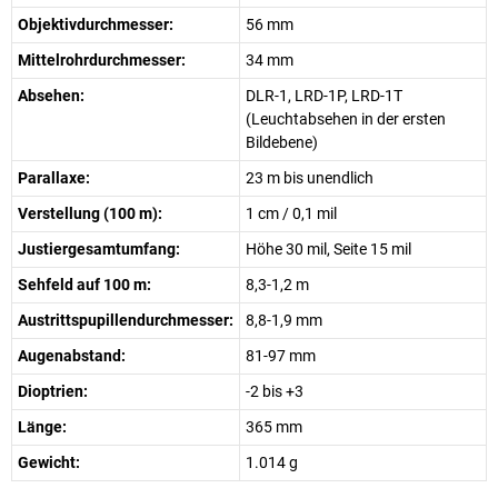
Objektivdurchmesser:
56 mm
Mittelrohrdurchmesser:
34 mm
Absehen:
DLR-1, LRD-1P, LRD-1T
(Leuchtabsehen in der ersten
Bildebene)
Parallaxe:
23 m bis unendlich
Verstellung (100 m):
1 cm / 0,1 mil
Justiergesamtumfang:
Höhe 30 mil, Seite 15 mil
Sehfeld auf 100 m:
8,3-1,2 m
Austrittspupillendurchmesser:
8,8-1,9 mm
Augenabstand:
81-97 mm
Dioptrien:
-2 bis +3
Länge:
365 mm
Gewicht:
1.014 g