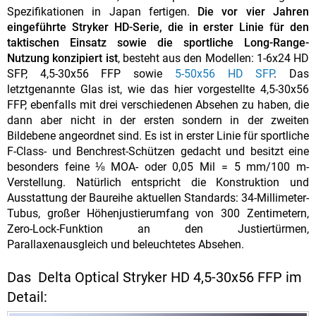
Spezifikationen in Japan fertigen.
Die vor vier Jahren
eingeführte Stryker HD-Serie, die in erster Linie für den
taktischen Einsatz sowie die sportliche Long-Range-
Nutzung konzipiert ist
, besteht aus den Modellen: 1-6x24 HD
SFP, 4,5-30x56 FFP sowie
5-50x56 HD SFP
. Das
letztgenannte Glas ist, wie das hier vorgestellte 4,5-30x56
FFP, ebenfalls mit drei verschiedenen Absehen zu haben, die
dann aber nicht in der ersten sondern in der zweiten
Bildebene angeordnet sind. Es ist in erster Linie für sportliche
F-Class- und Benchrest-Schützen gedacht und besitzt eine
besonders feine ⅛ MOA- oder 0,05 Mil = 5 mm/100 m-
Verstellung. Natürlich entspricht die Konstruktion und
Ausstattung der Baureihe aktuellen Standards: 34-Millimeter-
Tubus, großer Höhenjustierumfang von 300 Zentimetern,
Zero-Lock-Funktion an den Justiertürmen,
Parallaxenausgleich und beleuchtetes Absehen.
Das Delta Optical Stryker HD 4,5-30x56 FFP im
Detail: