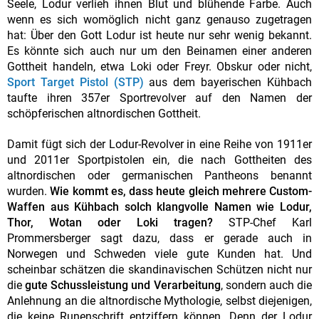
Seele, Lodur verlieh ihnen Blut und blühende Farbe. Auch
wenn es sich womöglich nicht ganz genauso zugetragen
hat: Über den Gott Lodur ist heute nur sehr wenig bekannt.
Es könnte sich auch nur um den Beinamen einer anderen
Gottheit handeln, etwa Loki oder Freyr. Obskur oder nicht,
Sport Target Pistol (STP)
aus dem bayerischen Kühbach
taufte ihren 357er Sportrevolver auf den Namen der
schöpferischen altnordischen Gottheit.
Damit fügt sich der Lodur-Revolver in eine Reihe von 1911er
und 2011er Sportpistolen ein, die nach Gottheiten des
altnordischen oder germanischen Pantheons benannt
wurden.
Wie kommt es, dass heute gleich mehrere Custom-
Waffen aus Kühbach solch klangvolle Namen wie Lodur,
Thor, Wotan oder Loki tragen?
STP-Chef Karl
Prommersberger sagt dazu, dass er gerade auch in
Norwegen und Schweden viele gute Kunden hat. Und
scheinbar schätzen die skandinavischen Schützen nicht nur
die
gute Schussleistung und Verarbeitung
, sondern auch die
Anlehnung an die altnordische Mythologie, selbst diejenigen,
die keine Runenschrift entziffern können. Denn der Lodur