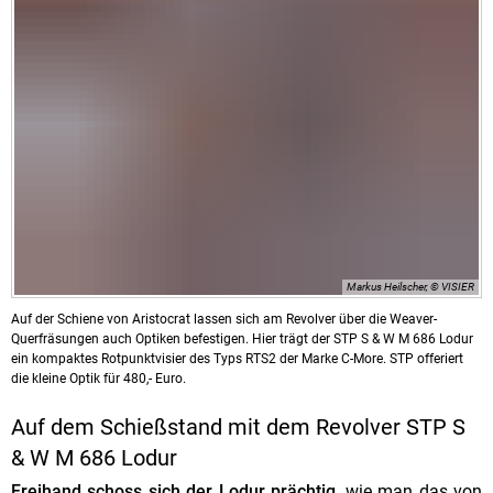
Markus Heilscher, © VISIER
Auf der Schiene von Aristocrat lassen sich am Revolver über die Weaver-
Querfräsungen auch Optiken befestigen. Hier trägt der STP S & W M 686 Lodur
ein kompaktes Rotpunktvisier des Typs RTS2 der Marke C-More. STP offeriert
die kleine Optik für 480,- Euro.
Auf dem Schießstand mit dem Revolver STP S
& W M 686 Lodur
Freihand schoss sich der Lodur prächtig
, wie man das von