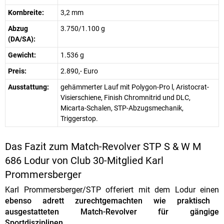
Kornbreite:
3,2 mm
Abzug
3.750/1.100 g
(DA/SA):
Gewicht:
1.536 g
Preis:
2.890,- Euro
Ausstattung:
gehämmerter Lauf mit Polygon-Pro l, Aristocrat-
Visierschiene, Finish Chromnitrid und DLC,
Micarta-Schalen, STP-Abzugsmechanik,
Triggerstop.
Das Fazit zum Match-Revolver STP S & W M
686 Lodur von Club 30-Mitglied Karl
Prommersberger
Karl Prommersberger/STP offeriert mit dem Lodur einen
ebenso adrett zurechtgemachten wie praktisch
ausgestatteten Match-Revolver für gängige
Sportdisziplinen.