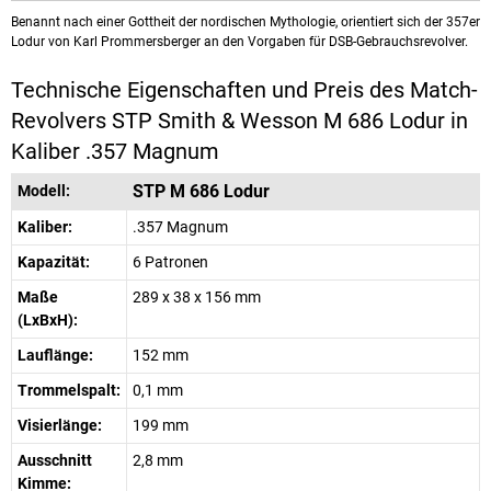
Benannt nach einer Gottheit der nordischen Mythologie, orientiert sich der 357er
Lodur von Karl Prommersberger an den Vorgaben für DSB-Gebrauchsrevolver.
Technische Eigenschaften und Preis des Match-
Revolvers STP Smith & Wesson M 686 Lodur in
Kaliber .357 Magnum
STP M 686 Lodur
Modell:
Kaliber:
.357 Magnum
Kapazität:
6 Patronen
Maße
289 x 38 x 156 mm
(LxBxH):
Lauflänge:
152 mm
Trommelspalt:
0,1 mm
Visierlänge:
199 mm
Ausschnitt
2,8 mm
Kimme: