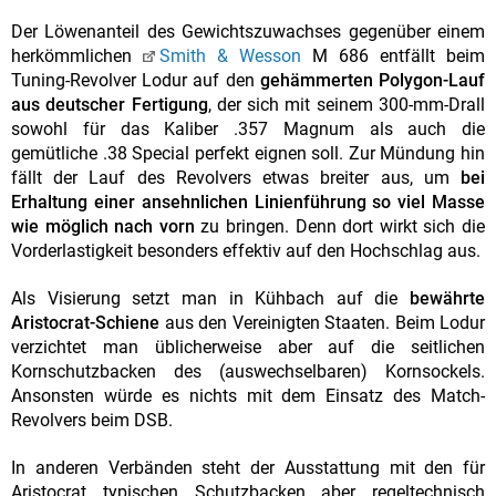
Der Löwenanteil des Gewichtszuwachses gegenüber einem
herkömmlichen
Smith & Wesson
M 686 entfällt beim
Tuning-Revolver Lodur auf den
gehämmerten Polygon-Lauf
aus deutscher Fertigung
, der sich mit seinem 300-mm-Drall
sowohl für das Kaliber .357 Magnum als auch die
gemütliche .38 Special perfekt eignen soll. Zur Mündung hin
fällt der Lauf des Revolvers etwas breiter aus, um
bei
Erhaltung einer ansehnlichen Linienführung so viel Masse
wie möglich nach vorn
zu bringen. Denn dort wirkt sich die
Vorderlastigkeit besonders effektiv auf den Hochschlag aus.
Als Visierung setzt man in Kühbach auf die
bewährte
Aristocrat-Schiene
aus den Vereinigten Staaten. Beim Lodur
verzichtet man üblicherweise aber auf die seitlichen
Kornschutzbacken des (auswechselbaren) Kornsockels.
Ansonsten würde es nichts mit dem Einsatz des Match-
Revolvers beim DSB.
In anderen Verbänden steht der Ausstattung mit den für
Aristocrat typischen Schutzbacken aber regeltechnisch