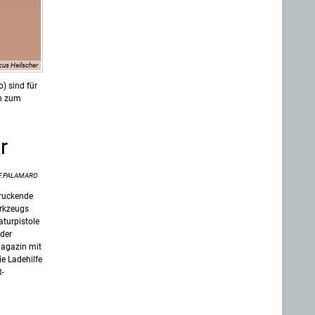
us Heilscher
) sind für
en zum
r
F.PALAMARO
ruckende
erkzeugs
aturpistole
 der
magazin mit
e Ladehilfe
-