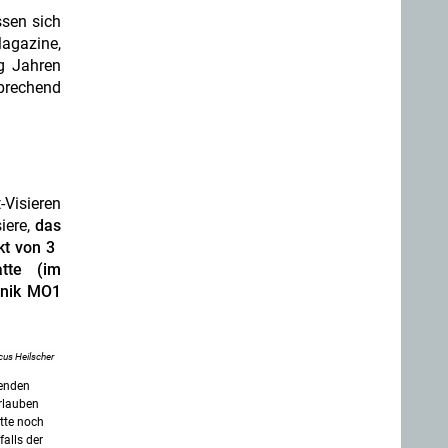
assen sich
Magazine,
ig Jahren
prechend
-Visieren
iere,
das
kt von 3
tte (im
anik MO1
us Heilscher
senden
erlauben
atte noch
alls der