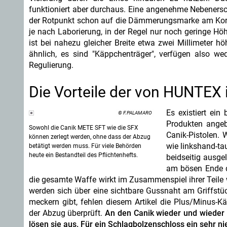
funktioniert aber durchaus. Eine angenehme Nebenersc
der Rotpunkt schon auf die Dämmerungsmarke am Korn e
je nach Laborierung, in der Regel nur noch geringe Hö
ist bei nahezu gleicher Breite etwa zwei Millimeter h
ähnlich, es sind "Käppchenträger", verfügen also we
Regulierung.
Die Vorteile der von HUNTEX
Es existiert ein
© F.PALAMARO
Produkten angebo
Sowohl die Canik METE SFT wie die SFX
Canik-Pistolen. 
können zerlegt werden, ohne dass der Abzug
wie linkshand-ta
betätigt werden muss. Für viele Behörden
heute ein Bestandteil des Pflichtenhefts.
beidseitig ausg
am bösen Ende d
die gesamte Waffe wirkt im Zusammenspiel ihrer Teile w
werden sich über eine sichtbare Gussnaht am Griffstüc
meckern gibt, fehlen diesem Artikel die Plus/Minus-K
der Abzug überprüft.
An den Canik wieder und wieder
lösen sie aus. Für ein Schlagbolzenschloss ein sehr ni