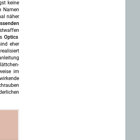
gst keine
en Namen
mal näher
assenden
stwaffen
ls
Optics
ind eher
ealisiert
anleitung
lättchen-
rweise im
 wirkende
chrauben
derlichen