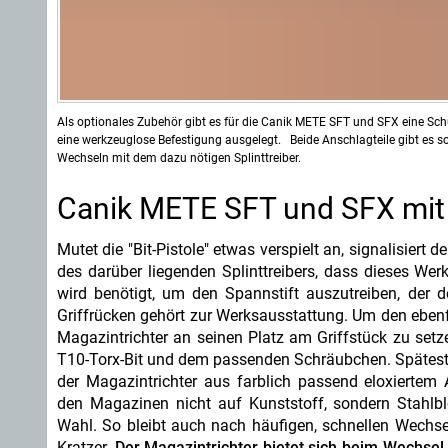
Als optionales Zubehör gibt es für die Canik METE SFT und SFX eine Schult
eine werkzeuglose Befestigung ausgelegt. Beide Anschlagteile gibt es 
Wechseln mit dem dazu nötigen Splinttreiber.
Canik METE SFT und SFX mit v
Mutet die "Bit-Pistole" etwas verspielt an, signalisiert 
des darüber liegenden Splinttreibers, dass dieses Wer
wird benötigt, um den Spannstift auszutreiben, der d
Griffrücken gehört zur Werksausstattung. Um den eben
Magazintrichter an seinen Platz am Griffstück zu setze
T10-Torx-Bit und dem passenden Schräubchen. Späteste
der Magazintrichter aus farblich passend eloxiertem
den Magazinen nicht auf Kunststoff, sondern Stahlbl
Wahl. So bleibt auch nach häufigen, schnellen Wechsel
Kratzer.
Der Magazintrichter bietet sich beim Wechse