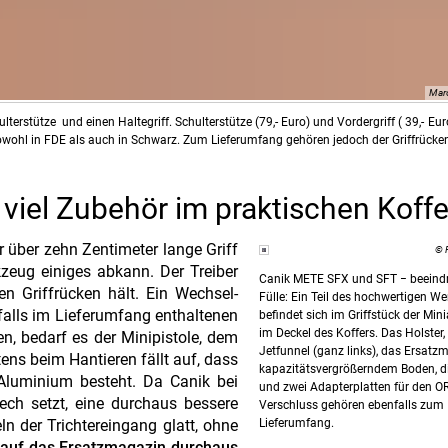
Marc
erstütze und einen Haltegriff. Schulterstütze (79,- Euro) und Vordergriff ( 39,- Euro
sowohl in FDE als auch in Schwarz. Zum Lieferumfang gehören jedoch der Griffrück
iel Zubehör im praktischen Koffe
der über zehn Zentimeter lange Griff
© 
kzeug einiges abkann. Der Treiber
Canik METE SFX und SFT − beeind
en Griffrücken hält. Ein Wechsel-
Fülle: Ein Teil des hochwertigen W
falls im Lieferumfang enthaltenen
befindet sich im Griffstück der Mini
im Deckel des Koffers. Das Holster,
n, bedarf es der Minipistole, dem
Jetfunnel (ganz links), das Ersatz
ns beim Hantieren fällt auf, dass
kapazitätsvergrößerndem Boden, di
 Aluminium besteht. Da Canik bei
und zwei Adapterplatten für den OR
ech setzt, eine durchaus bessere
Verschluss gehören ebenfalls zum
n der Trichtereingang glatt, ohne
Lieferumfang.
l auf das Ersatzmagazin durchaus