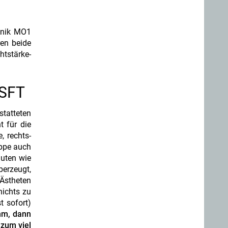
canik MO1
ren beide
tstärke-
 SFT
statteten
t für die
, rechts-
ippe auch
guten wie
berzeugt,
 Ästheten
nichts zu
t sofort)
mm, dann
 zum viel