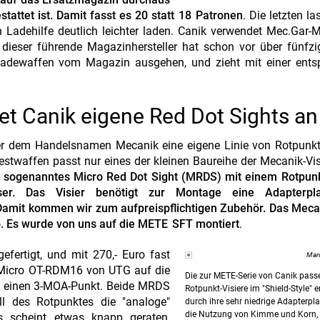
attet ist. Damit fasst es 20 statt 18 Patronen
. Die letzten l
n Ladehilfe deutlich leichter laden. Canik verwendet Mec.Gar-
 dieser führende Magazinhersteller hat schon vor über fünfz
tladewaffen vom Magazin ausgehen, und zieht mit einer ents
et Canik eigene Red Dot Sights an
ter dem Handelsnamen Mecanik eine eigene Linie von Rotpunkt
estwaffen passt nur eines der kleinen Baureihe der Mecanik-Vis
 sogenanntes Micro Red Dot Sight (MRDS) mit einem Rotpun
er. Das Visier benötigt zur Montage eine Adapterpla
Damit kommen wir zum aufpreispflichtigen Zubehör. Das Mec
o. Es wurde von uns auf die METE SFT montiert
.
gefertigt, und mit 270,- Euro fast
Marc
i Micro OT-RDM16 von UTG auf die
Die zur METE-Serie von Canik pas
f einen 3-MOA-Punkt. Beide MRDS
Rotpunkt-Visiere im "Shield-Style" 
ll des Rotpunktes die "analoge"
durch ihre sehr niedrige Adapterpl
die Nutzung von Kimme und Korn, f
s scheint etwas knapp geraten,