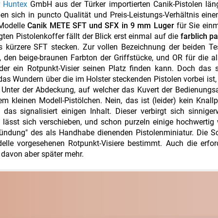
r
Huntex
GmbH aus der Türker importierten Canik-Pistolen län
 sich in puncto Qualität und Preis-Leistungs-Verhältnis ein
 Modelle
Canik METE SFT und SFX in 9 mm Luger
für Sie ein
en Pistolenkoffer fällt der Blick erst einmal auf die
farblich p
 kürzere SFT stecken. Zur vollen Bezeichnung der beiden Te
, den beige-braunen Farbton der Griffstücke, und OR für die a
er ein Rotpunkt-Visier seinen Platz finden kann. Doch das s
s Wundern über die im Holster steckenden Pistolen vorbei ist, r
. Unter der Abdeckung, auf welcher das Kuvert der Bedienungs
em kleinen Modell-Pistölchen. Nein, das ist (leider) kein Knallp
as signalisiert einigen Inhalt. Dieser verbirgt sich sinnige
 lässt sich verschieben, und schon purzeln einige hochwertig
Mündung" des als Handhabe dienenden Pistolenminiatur. Die S
elle vorgesehenen Rotpunkt-Visiere bestimmt. Auch die erfor
, davon aber später mehr.