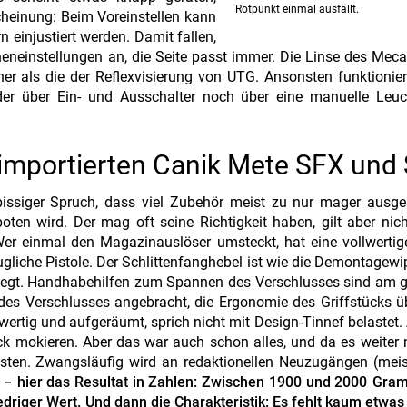
Rotpunkt einmal ausfällt.
heinung: Beim Voreinstellen kann
injustiert werden. Damit fallen,
heneinstellungen an, die Seite passt immer. Die Linse des Me
öher als die der Reflexvisierung von UTG. Ansonsten funktionie
der über Ein- und Ausschalter noch über eine manuelle Leuch
 importierten Canik Mete SFX und
 bissiger Spruch, dass viel Zubehör meist zu nur mager ausge
ten wird. Der mag oft seine Richtigkeit haben, gilt aber nich
Wer einmal den Magazinauslöser umsteckt, hat eine vollwertige
ugliche Pistole. Der Schlittenfanghebel ist wie die Demontagew
elegt. Handhabehilfen zum Spannen des Verschlusses sind am 
es Verschlusses angebracht, die Ergonomie des Griffstücks ü
ertig und aufgeräumt, sprich nicht mit Design-Tinnef belastet.
k mokieren. Aber das war auch schon alles, und da es weiter 
ästen. Zwangsläufig wird an redaktionellen Neuzugängen (meis
 − hier das Resultat in Zahlen: Zwischen 1900 und 2000 Gra
edriger Wert. Und dann die Charakteristik: Es fehlt kaum etwas