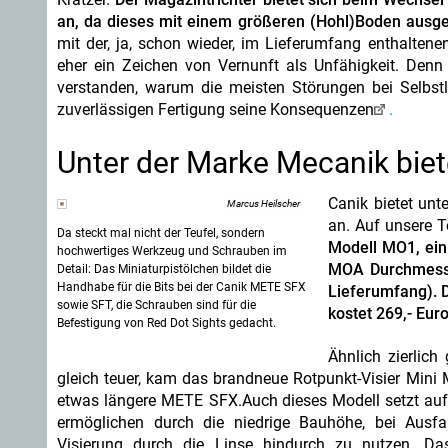
an, da dieses mit einem größeren (Hohl)Boden ausgest
mit der, ja, schon wieder, im Lieferumfang enthaltene
eher ein Zeichen von Vernunft als Unfähigkeit. Denn
verstanden, warum die meisten Störungen bei Selbs
zuverlässigen Fertigung seine Konsequenzen
.
Unter der Marke Mecanik biet
Canik bietet un
Marcus Heilscher
an. Auf unsere T
Da steckt mal nicht der Teufel, sondern
Modell MO1, ein
hochwertiges Werkzeug und Schrauben im
MOA Durchmess
Detail: Das Miniaturpistölchen bildet die
Handhabe für die Bits bei der Canik METE SFX
Lieferumfang). 
sowie SFT, die Schrauben sind für die
kostet 269,- Eur
Befestigung von Red Dot Sights gedacht.
Ähnlich zierlich 
gleich teuer, kam das brandneue Rotpunkt-Visier Min
etwas längere METE SFX.Auch dieses Modell setzt au
ermöglichen durch die niedrige Bauhöhe, bei Ausfa
Visierung durch die Linse hindurch zu nutzen. Da