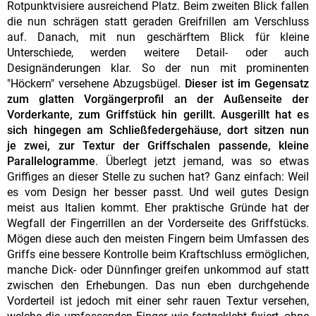
Rotpunktvisiere ausreichend Platz. Beim zweiten Blick fallen
die nun schrägen statt geraden Greifrillen am Verschluss
auf. Danach, mit nun geschärftem Blick für kleine
Unterschiede, werden weitere Detail- oder auch
Designänderungen klar. So der nun mit prominenten
"Höckern" versehene Abzugsbügel.
Dieser ist im Gegensatz
zum glatten Vorgängerprofil an der Außenseite der
Vorderkante, zum Griffstück hin gerillt. Ausgerillt hat es
sich hingegen am Schließfedergehäuse, dort sitzen nun
je zwei, zur Textur der Griffschalen passende, kleine
Parallelogramme
. Überlegt jetzt jemand, was so etwas
Griffiges an dieser Stelle zu suchen hat? Ganz einfach: Weil
es vom Design her besser passt. Und weil gutes Design
meist aus Italien kommt. Eher praktische Gründe hat der
Wegfall der Fingerrillen an der Vorderseite des Griffstücks.
Mögen diese auch den meisten Fingern beim Umfassen des
Griffs eine bessere Kontrolle beim Kraftschluss ermöglichen,
manche Dick- oder Dünnfinger greifen unkommod auf statt
zwischen den Erhebungen. Das nun eben durchgehende
Vorderteil ist jedoch mit einer sehr rauen Textur versehen,