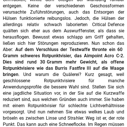
entgegen. Keine der verschiedenen Geschossformen
verursachte Zuführstörungen, auch das Entsorgen der
Hülsen funktionierte reibungslos. Jedoch, die Hülsen der
allerdings relativ schwach laborierten Critical Defence
quälten sich eher aus dem Auswurffenster, als dass sie
herausflogen. Bewusst etwas schlapp am Griff gehalten,
ließen sich hier Störungen reproduzieren. Nun schon das
Aber:
Auf dem Verschluss der Testwaffe thronte ein 60
Gramm schweres Rotpunktvisier, das Aimpoint Acro C-2.
Dies sind rund 30 Gramm mehr Gewicht, als offene
Rotpunktvisiere wie das Burris Fastfire III auf die Waage
bringen
. Und warum die Quälerei? Kurz gesagt, weil
geschlossene Rotpunktvisiere für manche
Anwendungsprofile die bessere Wahl sind. Stellen Sie sich
eine jagdliche Situation vor, in der Sie auf die Kurzwaffe
reduziert sind, aus welchen Gründen auch immer. Sie haben
mit einem Rotpunktvisier für schlechte Lichtverhältnisse
vorgesorgt. Und nun nehmen Sie etwas welkes Laub und
bröseln es zwischen Linse und Strahler. Weg ist er, der rote
Punkt. Das kann auch eine Schneeflocke. Im Regen müssen