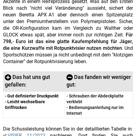
Akzente in einem Reifeprozess gesetzt. Was auf den Ersten
Blick nach "nicht viel Veränderung" aussieht, sichert der
neuen Beretta APX A1 aber dennoch einen Spitzenplatz
unter den Premiumherstellern von Polymerpistolen. Sicher,
die OR-Konfiguration kam im Vergleich zu Walther oder
GLOCK etwas spät, aber immer noch zur richtigen Zeit.
Für
798,- Euro ist das eine glatte Kaufempfehlung für Jäger,
die eine Kurzwaffe mit Rotpunktvisier nutzen möchten
. Und
Sportschützen müssen ja nicht unbedingt mit dem "klotzigen
Container" der Rotpunktvisierung leben.
Das hat uns gut
Das fanden wir weniger
gefallen:
gut:
- Gut definierter Druckpunkt
- Schrauben der Abdeckplatte
- Leicht wechselbare
verklebt
Griffrücken
- Bedienungsanleitung nur im
Internet
Die Schussleistung können Sie in der detaillierten Tabelle in
VISIER 11/2022
nachlesen. Dort finden Sie auch