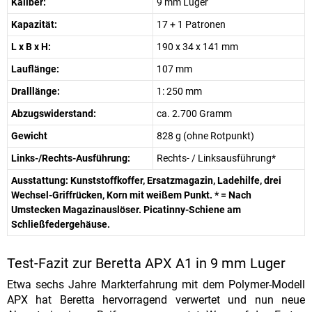
Kaliber:
9 mm Luger
Kapazität:
17 + 1 Patronen
L x B x H:
190 x 34 x 141 mm
Lauflänge:
107 mm
Dralllänge:
1: 250 mm
Abzugswiderstand:
ca. 2.700 Gramm
Gewicht
828 g (ohne Rotpunkt)
Links-/Rechts-Ausführung:
Rechts- / Linksausführung*
Ausstattung: Kunststoffkoffer, Ersatzmagazin, Ladehilfe, drei
Wechsel-Griffrücken, Korn mit weißem Punkt. * = Nach
Umstecken Magazinauslöser. Picatinny-Schiene am
Schließfedergehäuse.
Test-Fazit zur Beretta APX A1 in 9 mm Luger
Etwa sechs Jahre Markterfahrung mit dem Polymer-Modell
APX hat Beretta hervorragend verwertet und nun neue