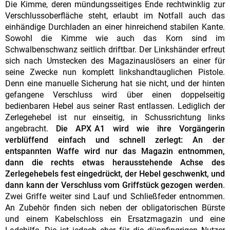
Die Kimme, deren mündungsseitiges Ende rechtwinklig zur
Verschlussoberfläche steht, erlaubt im Notfall auch das
einhändige Durchladen an einer hinreichend stabilen Kante.
Sowohl die Kimme wie auch das Korn sind im
Schwalbenschwanz seitlich driftbar. Der Linkshänder erfreut
sich nach Umstecken des Magazinauslösers an einer für
seine Zwecke nun komplett linkshandtauglichen Pistole.
Denn eine manuelle Sicherung hat sie nicht, und der hinten
gefangene Verschluss wird über einen doppelseitig
bedienbaren Hebel aus seiner Rast entlassen. Lediglich der
Zerlegehebel ist nur einseitig, in Schussrichtung links
angebracht.
Die APX A1 wird wie ihre Vorgängerin
verblüffend einfach und schnell zerlegt: An der
entspannten Waffe wird nur das Magazin entnommen,
dann die rechts etwas herausstehende Achse des
Zerlegehebels fest eingedrückt, der Hebel geschwenkt, und
dann kann der Verschluss vom Griffstück gezogen werden
.
Zwei Griffe weiter sind Lauf und Schließfeder entnommen.
An Zubehör finden sich neben der obligatorischen Bürste
und einem Kabelschloss ein Ersatzmagazin und eine