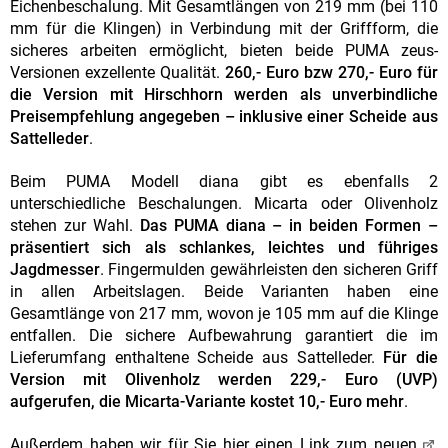
Eichenbeschalung. Mit Gesamtlängen von 219 mm (bei 110
mm für die Klingen) in Verbindung mit der Griffform, die
sicheres arbeiten ermöglicht, bieten beide PUMA zeus-
Versionen exzellente Qualität.
260,- Euro bzw 270,- Euro für
die Version mit Hirschhorn werden als unverbindliche
Preisempfehlung angegeben – inklusive einer Scheide aus
Sattelleder
.
Beim PUMA Modell diana gibt es ebenfalls 2
unterschiedliche Beschalungen. Micarta oder Olivenholz
stehen zur Wahl.
Das PUMA diana – in beiden Formen –
präsentiert sich als schlankes, leichtes und führiges
Jagdmesser
. Fingermulden gewährleisten den sicheren Griff
in allen Arbeitslagen. Beide Varianten haben eine
Gesamtlänge von 217 mm, wovon je 105 mm auf die Klinge
entfallen. Die sichere Aufbewahrung garantiert die im
Lieferumfang enthaltene Scheide aus Sattelleder.
Für die
Version mit Olivenholz werden 229,- Euro (UVP)
aufgerufen, die Micarta-Variante kostet 10,- Euro mehr
.
Außerdem haben wir für Sie hier einen Link zum neuen