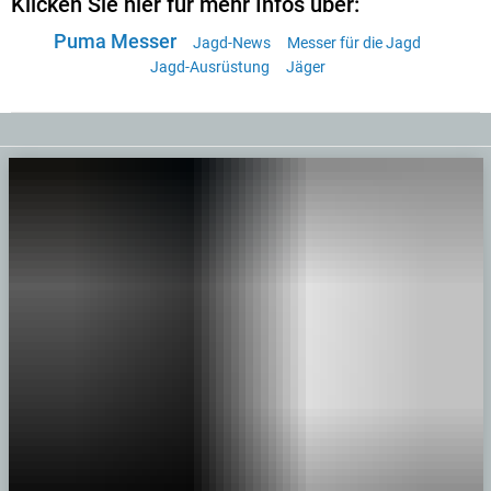
Klicken Sie hier für mehr Infos über:
Puma Messer
Jagd-News
Messer für die Jagd
Jagd-Ausrüstung
Jäger