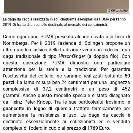
© F.PALAMARO
La daga da caccia realizzata in soli cinquanta esemplari da PUMA per l'anno
2019. Si tratta di un coltello destinato al mercato dei collezionisti.
Come ogni anno PUMA presenta alcune novità alla fiera di
Norimberga. Per il 2019 l'azienda di Solingen propone un
altro grande classico della tradizione venatoria tedesca, una
daga tradizionale di tipo
Hirschfänger
(a doppio filo). Con
questa operazione PUMA dimostra una particolare
attenzione per la storia e la tradizione. Per garantire
l'esclusività del coltello, ne saranno realizzati soltanto
50
pezzi
. La lama misura ben 24 centimetri per una lunghezza
complessiva di 37,2 centimetri e un peso di 452
grammi. Anche questo modello speciale è stato disegnato
da Heinz Peter Knoop. Tra le sue particolarità troviamo le
guancette in legno di quercia
trattate termicamente per
aumentarne la resistenza all'uso. La daga da caccia è
destinata essenzialmente ai collezionisti ed è venduta
completa di fodero in cuoio al
prezzo di 1769 Euro
.