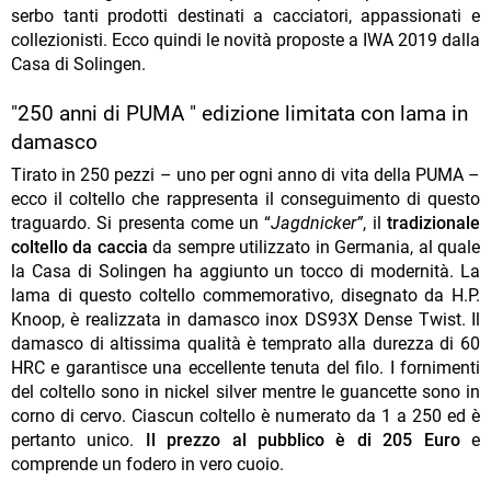
serbo tanti prodotti destinati a cacciatori, appassionati e
collezionisti. Ecco quindi le novità proposte a IWA 2019 dalla
Casa di Solingen.
"250 anni di PUMA " edizione limitata con lama in
damasco
Tirato in 250 pezzi – uno per ogni anno di vita della PUMA –
ecco il coltello che rappresenta il conseguimento di questo
traguardo. Si presenta come un “
Jagdnicker”
, il
tradizionale
coltello da caccia
da sempre utilizzato in Germania, al quale
la Casa di Solingen ha aggiunto un tocco di modernità. La
lama di questo coltello commemorativo, disegnato da H.P.
Knoop, è realizzata in damasco inox DS93X Dense Twist. Il
damasco di altissima qualità è temprato alla durezza di 60
HRC e garantisce una eccellente tenuta del filo. I fornimenti
del coltello sono in nickel silver mentre le guancette sono in
corno di cervo. Ciascun coltello è numerato da 1 a 250 ed è
pertanto unico.
Il prezzo al pubblico è di 205 Euro
e
comprende un fodero in vero cuoio.