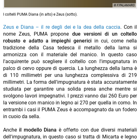
© F.PALAMARO
I coltelli PUMA Diana (in alto) e Zeus (sotto).
Zeus e Diana – il re degli dei e la dea della caccia
. Con il
nome Zeus, PUMA propone
due versioni di un coltello
robusto e adatto a impieghi generici
in cui, come nella
tradizione della Casa tedesca il metallo della lama si
armonizza con il materiale del manico. In questo caso
l'acquirente può scegliere il coltello con l'impugnatura in
palco di cervo oppure di quercia. La lunghezza della lama è
di 110 millimetri per una lunghezza complessiva di 219
millimetri. La forma dell'impugnatura è stata accuratamente
studiata per garantire una solida presa anche mentre si
svolgono lavori impegnativi. I prezzi vanno dai 260 Euro per
la versione con manico in legno ai 270 per quella in corno. In
entrambi i casi il PUMA Zeus è accompagnato da un fodero
in cuoio da sella.
Anche
il modello Diana
è offerto con due diversi materiali
dell'impugnatura, in questo caso si tratta di Micarta e legno