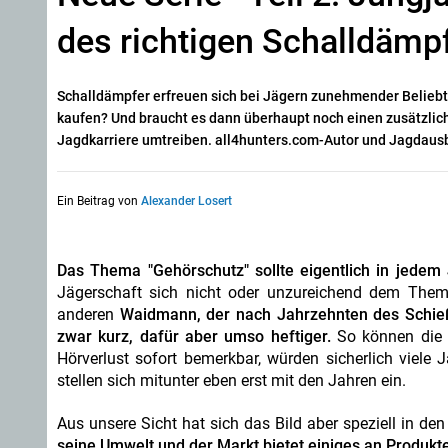
des richtigen Schalldämp
Schalldämpfer erfreuen sich bei Jägern zunehmender Beliebth
kaufen? Und braucht es dann überhaupt noch einen zusätzlich
Jagdkarriere umtreiben. all4hunters.com-Autor und Jagdausbi
Ein Beitrag von
Alexander Losert
Das Thema "Gehörschutz" sollte eigentlich in jede
Jägerschaft sich nicht oder unzureichend dem Them
anderen
Waidmann, der nach Jahrzehnten des Schieße
zwar kurz, dafür aber umso heftiger.
So können die 
Hörverlust sofort bemerkbar, würden sicherlich viele
stellen sich mitunter eben erst mit den Jahren ein.
Aus unsere Sicht hat sich das Bild aber speziell in de
seine Umwelt und der Markt bietet einiges an Produkte