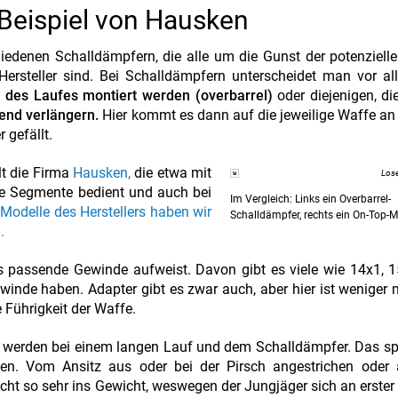
 Beispiel von Hausken
chiedenen Schalldämpfern, die alle um die Gunst der potenziell
 Hersteller sind. Bei Schalldämpfern unterscheidet man vor a
l des Laufes montiert werden (overbarrel)
oder diejenigen, di
end verlängern.
Hier kommt es dann auf die jeweilige Waffe a
 gefällt.
lt die Firma
Hausken,
die etwa mit
Lose
 Segmente bedient und auch bei
Im Vergleich: Links ein Overbarrel-
 Modelle des Herstellers haben wir
Schalldämpfer, rechts ein On-Top-M
.
s passende Gewinde aufweist. Davon gibt es viele wie 14x1, 
winde haben. Adapter gibt es zwar auch, aber hier ist weniger
e Führigkeit der Waffe.
fen werden bei einem langen Lauf und dem Schalldämpfer. Das sp
agen. Vom Ansitz aus oder bei der Pirsch angestrichen oder
icht so sehr ins Gewicht, weswegen der Jungjäger sich an erster 