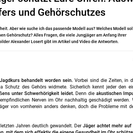
fers und Gehörschutzes
eit. Aber wie suche ich das passende Modell aus? Welches Modell soll
en Gehörschutz? Alles Fragen, die viele Jungjäger am Anfang ihrer
lder Alexander Losert gibt im Artikel und Video die Antworten.
m Jagdkurs behandelt worden sein.
Vorbei sind die Zeiten, in 
a Schutz des Gehörs widmete. Sicherlich kennt jeder den ei
ns unter Schwerhörigkeit leidet.
Denn die
akustischen Impu
empfindlichen Nerven im Ohr nachhaltig geschädigt werden. 
 Jäger von vornherein anders denken, doch die Probleme mit 
n letzten Jahren deutlich gewandelt. Der
Jäger achtet mehr auf 
n, mit dem sich effektiv die eigene Gesundheit im Ohr schützen