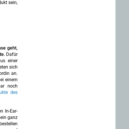
ukt sein,
se geht,
te.
Dafür
us einer
eten sich
ordin an.
bei einem
gar noch
ukte des
 In-Ear-
 ein ganz
bestellen