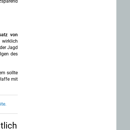
tzsparend
satz von
 wirklich
 der Jagd
lgen des
em sollte
Waffe mit
te.
tlich