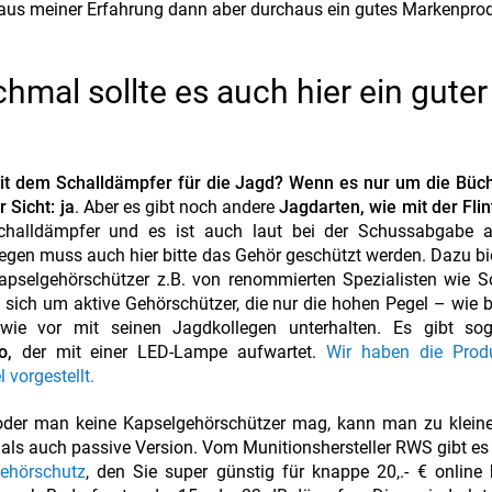
es aus meiner Erfahrung dann aber durchaus ein gutes Markenprod
hmal sollte es auch hier ein guter
it dem Schalldämpfer für die Jagd? Wenn es nur um die Büch
 Sicht: ja
. Aber es gibt noch andere
Jagdarten, wie mit der Flin
challdämpfer und es ist auch laut bei der Schussabgabe a
egen muss auch hier bitte das Gehör geschützt werden. Dazu bi
apselgehörschützer z.B. von renommierten Spezialisten wie S
 sich um aktive Gehörschützer, die nur die hohen Pegel – wie 
ie vor mit seinen Jagdkollegen unterhalten. Es gibt so
o,
der mit einer LED-Lampe aufwartet.
Wir haben die Prod
 vorgestellt.
oder man keine Kapselgehörschützer mag, kann man zu kleinen
e als auch passive Version. Vom Munitionshersteller RWS gibt es
ehörschutz
, den Sie super günstig für knappe 20,.- € online 