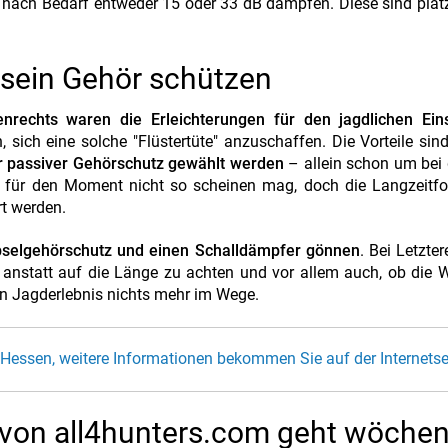
e nach Bedarf entweder 15 oder 33 dB dämpfen. Diese sind pla
r sein Gehör schützen
rechts waren die Erleichterungen für den jagdlichen Ein
ich eine solche "Flüstertüte" anzuschaffen. Die Vorteile sind
er passiver Gehörschutz gewählt werden
– allein schon um bei
s für den Moment nicht so scheinen mag, doch die Langzeitfo
t werden.
apselgehörschutz und einen Schalldämpfer gönnen
. Bei Letzter
anstatt auf die Länge zu achten und vor allem auch, ob die 
n Jagderlebnis nichts mehr im Wege.
Hessen, weitere Informationen bekommen Sie auf der Internetsei
 von all4hunters.com geht wöchen