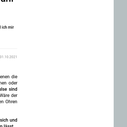
 ich mir
31.10.2021
denen die
nen oder
lse sind
Wäre der
den Ohren
sich und
 lässt.