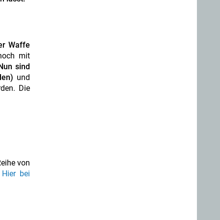
er Waffe
noch mit
un sind
den)
und
den. Die
Reihe von
.
Hier bei