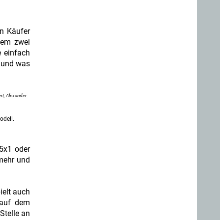
en Käufer
llem zwei
e einfach
n und was
rt, Alexander
odell.
15x1 oder
 mehr und
ielt auch
 auf dem
Stelle an