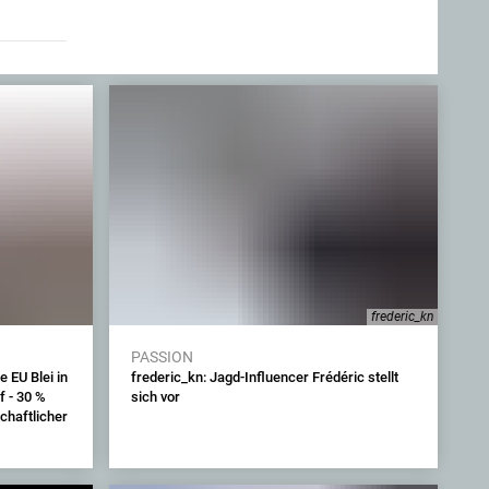
frederic_kn
PASSION
 EU Blei in
frederic_kn: Jagd-Influencer Frédéric stellt
f - 30 %
sich vor
chaftlicher