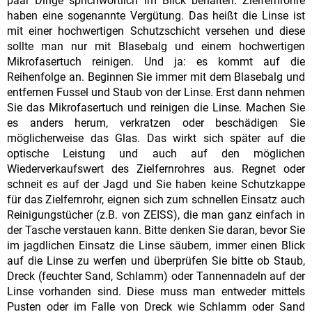
paar Dinge sprichwörtlich im Blick behalten: Zielfernrohre
haben eine sogenannte Vergütung. Das heißt die Linse ist
mit einer hochwertigen Schutzschicht versehen und diese
sollte man nur mit Blasebalg und einem hochwertigen
Mikrofasertuch reinigen. Und ja: es kommt auf die
Reihenfolge an. Beginnen Sie immer mit dem Blasebalg und
entfernen Fussel und Staub von der Linse. Erst dann nehmen
Sie das Mikrofasertuch und reinigen die Linse. Machen Sie
es anders herum, verkratzen oder beschädigen Sie
möglicherweise das Glas. Das wirkt sich später auf die
optische Leistung und auch auf den möglichen
Wiederverkaufswert des Zielfernrohres aus. Regnet oder
schneit es auf der Jagd und Sie haben keine Schutzkappe
für das Zielfernrohr, eignen sich zum schnellen Einsatz auch
Reinigungstücher (z.B. von ZEISS), die man ganz einfach in
der Tasche verstauen kann. Bitte denken Sie daran, bevor Sie
im jagdlichen Einsatz die Linse säubern, immer einen Blick
auf die Linse zu werfen und überprüfen Sie bitte ob Staub,
Dreck (feuchter Sand, Schlamm) oder Tannennadeln auf der
Linse vorhanden sind. Diese muss man entweder mittels
Pusten oder im Falle von Dreck wie Schlamm oder Sand