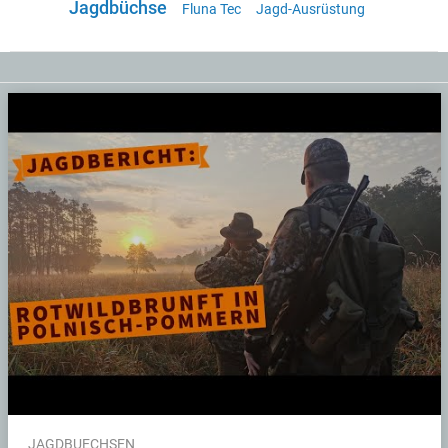
Jagdbüchse
Fluna Tec
Jagd-Ausrüstung
JAGDBUECHSEN