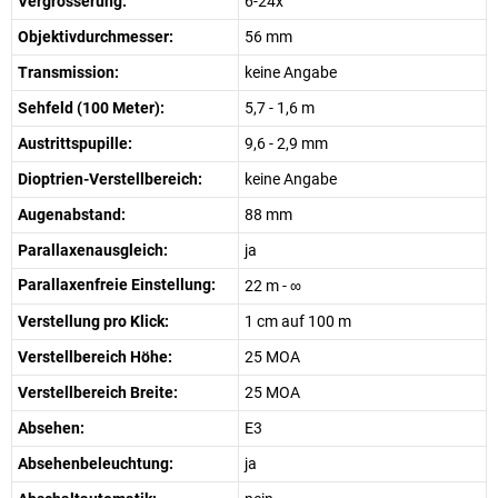
Vergrösserung:
6-24x
Objektivdurchmesser:
56 mm
Transmission:
keine Angabe
Sehfeld (100 Meter):
5,7 - 1,6 m
Austrittspupille:
9,6 - 2,9 mm
Dioptrien-Verstellbereich:
keine Angabe
Augenabstand:
88 mm
Parallaxenausgleich:
ja
Parallaxenfreie Einstellung:
22 m - ∞
Verstellung pro Klick:
1 cm auf 100 m
Verstellbereich Höhe:
25 MOA
Verstellbereich Breite:
25 MOA
Absehen:
E3
Absehenbeleuchtung:
ja