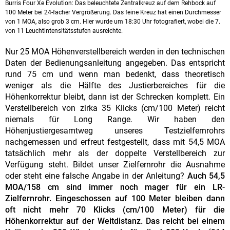
Burris Four Xe Evolution: Das beleuchtete Zentralkreuz auf dem Rehbock auf
100 Meter bei 24-facher Vergrößerung. Das feine Kreuz hat einen Durchmesser
von 1 MOA, also grob 3 cm. Hier wurde um 18:30 Uhr fotografiert, wobei die 7.
von 11 Leuchtintensitätsstufen ausreichte.
Nur 25 MOA Höhenverstellbereich werden in den technischen
Daten der Bedienungsanleitung angegeben. Das entspricht
rund 75 cm und wenn man bedenkt, dass theoretisch
weniger als die Hälfte des Justierbereiches für die
Höhenkorrektur bleibt, dann ist der Schrecken komplett. Ein
Verstellbereich von zirka 35 Klicks (cm/100 Meter) reicht
niemals für Long Range. Wir haben den
Höhenjustiergesamtweg unseres Testzielfernrohrs
nachgemessen und erfreut festgestellt, dass mit 54,5 MOA
tatsächlich mehr als der doppelte Verstellbereich zur
Verfügung steht. Bildet unser Zielfernrohr die Ausnahme
oder steht eine falsche Angabe in der Anleitung?
Auch 54,5
MOA/158 cm sind immer noch mager für ein LR-
Zielfernrohr. Eingeschossen auf 100 Meter bleiben dann
oft nicht mehr 70 Klicks (cm/100 Meter) für die
Höhenkorrektur auf der Weitdistanz. Das reicht bei einem