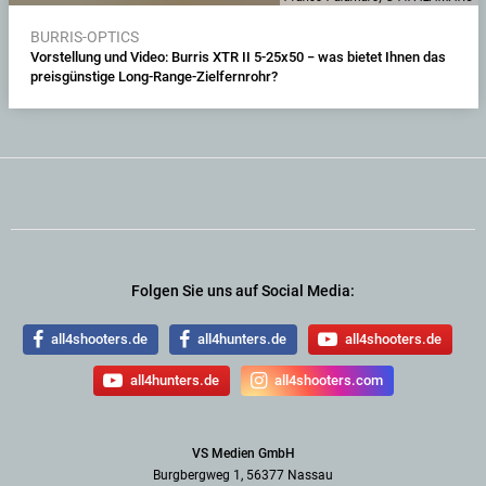
BURRIS-OPTICS
Vorstellung und Video: Burris XTR II 5-25x50 − was bietet Ihnen das
preisgünstige Long-Range-Zielfernrohr?
Folgen Sie uns auf Social Media:
all4shooters.de
all4hunters.de
all4shooters.de
all4hunters.de
all4shooters.com
VS Medien GmbH
Burgbergweg 1, 56377 Nassau