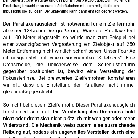
Demontierte Absehenjustierung des Burris Four Xe Evolution: Zum Nullen der
Einstellung braucht man nur die Schräubchen mit dem mitgeliefertem
Inbusschlüssel zu lösen. Der Skalenring kann dann einfach gedreht werden.
Der Parallaxenausgleich ist notwendig für ein Zielfernrohr
ab einer 12-fachen Vergrößerung.
Wäre die Parallaxe fest
auf 100 Meter eingestellt, so würde man zum Beispiel bei
einer zwanzigfachen Vergrößerung ein Zielobjekt auf 250
Meter Entfernung nicht wirklich scharf sehen. Unser Four Xe
ist ausgerüstet mit einem sogenannten "Sidefocus". Eine
Drehscheibe, die üblicherweise dem Seitenjustierturm
gegenüber positioniert ist, bewirkt eine Verstellung der
Fokussierlinse. Bei preiswerten Zielfernrohren konstatieren
wir oft, dass die Einstellung der Parallaxe nicht immer
gleichmäßig geschieht.
So nicht bei diesem Zielfernrohr. Dieser Parallaxenausgleich
funktioniert sehr gut.
Die Verstellung des Drehrades hakt
nicht oder dreht sich nicht plötzlich mit weniger oder mehr
Widerstand. Die Mechanik weist zudem eine ausreichende
Reibung auf, sodass ein ungewolltes Verstellen durch eine