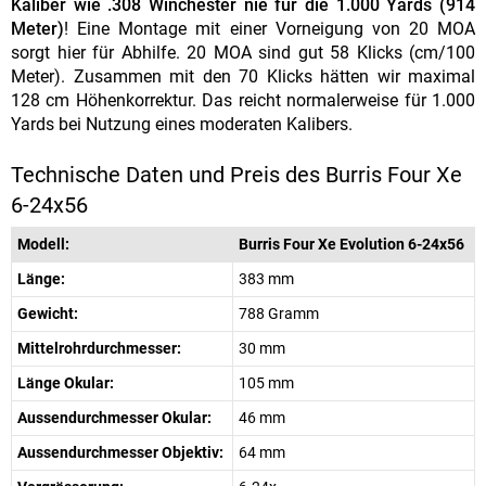
Kaliber wie .308 Winchester nie für die 1.000 Yards (914
Meter)
! Eine Montage mit einer Vorneigung von 20 MOA
sorgt hier für Abhilfe. 20 MOA sind gut 58 Klicks (cm/100
Meter). Zusammen mit den 70 Klicks hätten wir maximal
128 cm Höhenkorrektur. Das reicht normalerweise für 1.000
Yards bei Nutzung eines moderaten Kalibers.
Technische Daten und Preis des Burris Four Xe
6-24x56
Modell:
Burris Four Xe Evolution 6-24x56
Länge:
383 mm
Gewicht:
788 Gramm
Mittelrohrdurchmesser:
30 mm
Länge Okular:
105 mm
Aussendurchmesser Okular:
46 mm
Aussendurchmesser Objektiv:
64 mm