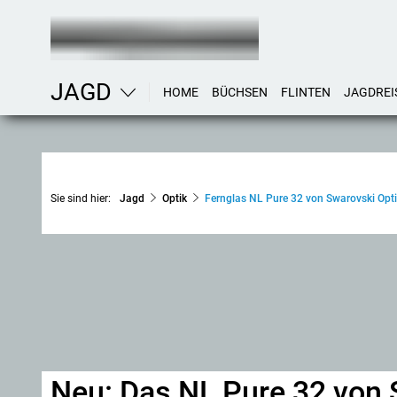
JAGD
HOME
BÜCHSEN
FLINTEN
JAGDREI
Sie sind hier:
Jagd
Optik
Fernglas NL Pure 32 von Swarovski Opt
Neu: Das NL Pure 32 von S