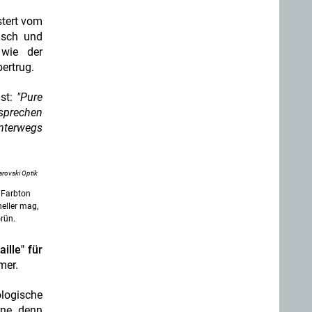
stert vom
isch und
 wie der
ertrug.
ist:
"Pure
 sprechen
unterwegs
rovski Optik
 Farbton
neller mag,
rün.
lle" für
mer.
ologische
ne, denn