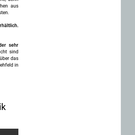
chen aus
sten.
ältlich.
der sehr
cht sind
 über das
ehfeld in
ik