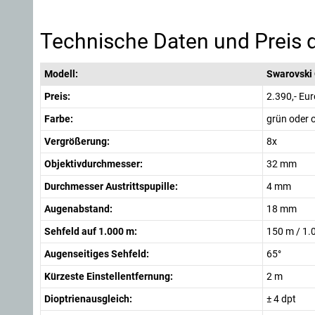
Technische Daten und Preis d
Modell:
Swarovski 
Preis:
2.390,- Eur
Farbe:
grün oder 
Vergrößerung:
8x
Objektivdurchmesser:
32 mm
Durchmesser Austrittspupille:
4 mm
Augenabstand:
18 mm
Sehfeld auf 1.000 m:
150 m / 1.
Augenseitiges Sehfeld:
65°
Kürzeste Einstellentfernung:
2 m
Dioptrienausgleich:
± 4 dpt