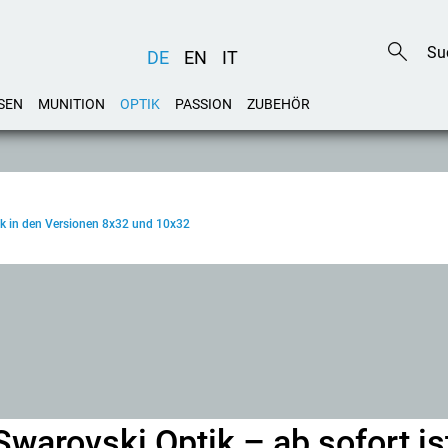
DE
EN
IT
SEN
MUNITION
OPTIK
PASSION
ZUBEHÖR
ik in den Versionen 8x32 und 10x32
warovski Optik – ab sofort is