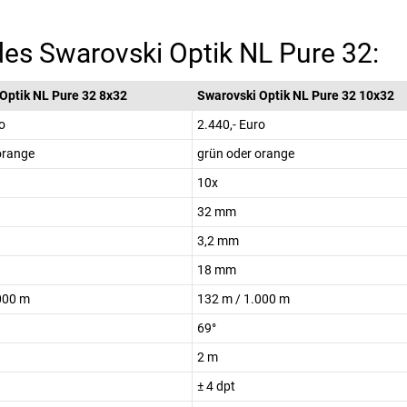
es Swarovski Optik NL Pure 32:
Optik NL Pure 32 8x32
Swarovski Optik NL Pure 32 10x32
o
2.440,- Euro
orange
grün oder orange
10x
32 mm
3,2 mm
18 mm
000 m
132 m / 1.000 m
69°
2 m
± 4 dpt