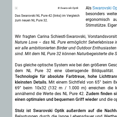
Als
Swarovski Op
© Swarovski Optik
besonders weite
Das Swarovski NL Pure 42 (links) im Vergleich
ergonomisch a
zum neuen NL Pure 32.
Stirnstütze. Eig
Wir fragten Carina Schiestl-Swarovski, Vorstandsvors
Nature Love – das NL Pure ermöglicht Seherlebnisse 
wir alle ambitionierten Birder und Outdoor Enthusiasten
sind. Mit dem NL Pure 32 können Naturbegeisterte die S
Das gleiche optische System wie bei den größeren Gesch
dem NL Pure 32 eine überragende Bildqualität
Technologie für absolute Farbtreue, hohe Lichttra
kleinsten Details.
Mit einem Sichtfeld von 65° beim 8
69° beim 10x32 (132 m / 1.000 m) erreichen die k
annähernd die Werte des NL Pure 42.
Zudem finden si
einen optimalen und bequemen Griff wieder
und die o
Stolz ist Swarovski Optik außerdem auf die Nachha
Belastungen durch die lange Lebensdauer und Wertbes