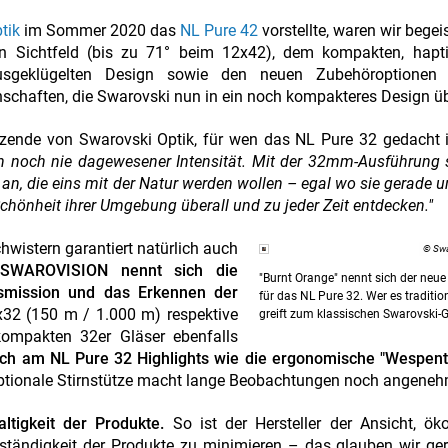
tik
im Sommer 2020 das
NL Pure 42
vorstellte, waren wir begei
n Sichtfeld (bis zu 71° beim 12x42), dem kompakten, hapt
usgeklügelten Design sowie den neuen Zubehöroptionen
enschaften, die Swarovski nun in ein noch kompakteres Design üb
itzende von Swarovski Optik, für wen das NL Pure 32 gedacht 
in noch nie dagewesener Intensität. Mit der 32mm-Ausführung
 an, die eins mit der Natur werden wollen – egal wo sie gerade 
chönheit ihrer Umgebung überall und zu jeder Zeit entdecken."
wistern garantiert natürlich auch
© Swa
.
SWAROVISION nennt sich die
"Burnt Orange" nennt sich der neue
nsmission und das Erkennen der
für das NL Pure 32. Wer es traditio
x32 (150 m / 1.000 m) respektive
greift zum klassischen Swarovski-G
ompakten 32er Gläser ebenfalls
ch am NL Pure 32 Highlights wie die ergonomische "Wespentai
ptionale Stirnstütze macht lange Beobachtungen noch angeneh
ltigkeit der Produkte.
So ist der Hersteller der Ansicht, ök
tändigkeit der Produkte zu minimieren – das glauben wir ger