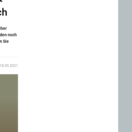
ch
cher
 den noch
n Sie
18.05.2021