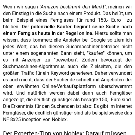
Wenn wir sagen
"Amazon bestimmt den Markt"
, meinen wir
den Einstieg in die Suche nach einem Produkt. Das heißt, um
beim Beispiel eines Fernglases für rund 150,- Euro zu
bleiben.
Der potenzielle Käufer beginnt seine Suche nach
einem Fernglas heute in der Regel online.
Hierzu sollte man
wissen, dass kommerzielle Anbieter bei Google so ziemlich
jedes Wort, das bei diesem Suchmaschinenbetreiber nicht
unter einem sogenannten Bann steht, "kaufen" können, um
es mit Anzeigen zu "bewerben". Zudem bevorzugt der
Suchmaschinen-Algorithmus auch die Zielseiten, die den
größten Traffic für ein Keyword generieren. Daher verwundert
es auch nicht, dass der Suchende schnell mit Angeboten der
oben erwähnten Online-Verkaufsplattform überschwemmt
wird. Und natürlich werden dabei dann auch Ferngläser
angezeigt, die deutlich günstiger als besagte 150,- Euro sind.
Die Erkenntnis für den Suchenden ist also: Es gibt im Internet
Ferngläser, die deutlich günstiger sind als beispielsweise das
NF 8x25 inception von Noblex.
Der Experten-Tipp von Noblex: Darauf müssen