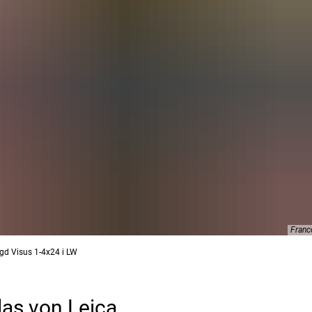
Franc
agd Visus 1-4x24 i LW
as von Leica