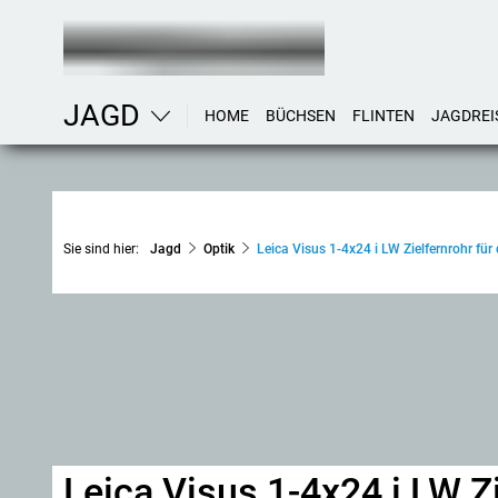
JAGD
HOME
BÜCHSEN
FLINTEN
JAGDREI
Sie sind hier:
Jagd
Optik
Leica Visus 1-4x24 i LW Zielfernrohr für
Leica Visus 1-4x24 i LW Zi