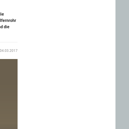
die
lfernrohr
nd die
04.03.2017