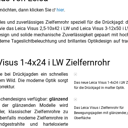
öchten, dann klicken Sie
hier
.
es und zuverlässiges Zielfernrohr speziell für die Drückjagd: 
wie das Leica Visus 2,5-10x42 i LW und Leica Visus 3-12x50 i 
sign und solide mechanische Zuverlässigkeit gepaart mit hoc
derne Tageslichtbeleuchtung und brillantes Optikdesign auf trad
isus 1-4x24 i LW Zielfernrohr
e bei Drückjagden ein schnelles
em Wild. Die moderne Optik sorgt
Das neue Leica Visus 1-4x24 i LW Z
rrektur.
für die Drückjagd in matter Optik.
lächendesigns verfügbar:
glänzend
 der glänzenden Modelle wird
Das Leica Visus i Zielfernrohr für
, klassischer Zielfernrohre zu
Bewegungsjagden mit glänzender, p
benfalls moderne Zielfernrohre in
Oberfläche
gestrahlte und harteloxierte