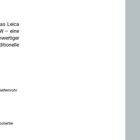
das Leica
LW – eine
hwertiger
itionelle
ielfernrohr
olierter