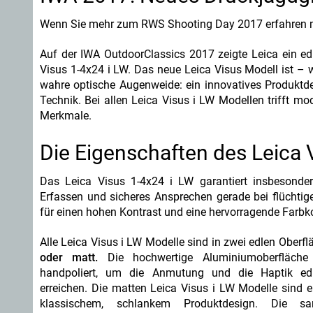
Wenn Sie mehr zum RWS Shooting Day 2017 erfahren m
Auf der IWA OutdoorClassics 2017 zeigte Leica ein edl
Visus 1-4x24 i LW. Das neue Leica Visus Modell ist – 
wahre optische Augenweide: ein innovatives Produktde
Technik. Bei allen Leica Visus i LW Modellen trifft mo
Merkmale.
Die Eigenschaften des Leica V
Das Leica Visus 1-4x24 i LW garantiert insbesonder
Erfassen und sicheres Ansprechen gerade bei flüchtig
für einen hohen Kontrast und eine hervorragende Farbko
Alle Leica Visus i LW Modelle sind in zwei edlen Oberf
oder matt.
Die hochwertige Aluminiumoberfläche
handpoliert, um die Anmutung und die Haptik edler
erreichen. Die matten Leica Visus i LW Modelle sind e
klassischem, schlankem Produktdesign. Die sand