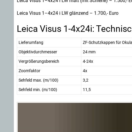
Leica Visus 1–4x24 i LW matt (mit Schiene) – 1.500,- E
Leica Visus 1–4x24 i LW glänzend – 1.700,- Euro
Leica Visus 1-4x24i: Technis
Lieferumfang
ZF-Schutzkappen für Okular
Objektivdurchmesser
24 mm
Vergrößerungsbereich
4-24x
Zoomfaktor
4x
Sehfeld max. (m/100)
3,2
Sehfeld min. (m/100)
11,5