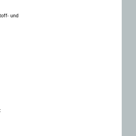
off- und
: