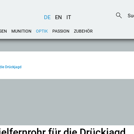
DE
EN
IT
SEN
MUNITION
OPTIK
PASSION
ZUBEHÖR
 die Drückjagd
elfernrohr für die Drückjagd