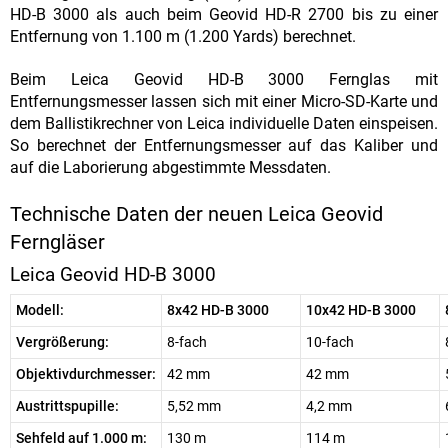
HD-B 3000 als auch beim Geovid HD-R 2700 bis zu einer
Entfernung von 1.100 m (1.200 Yards) berechnet.
Beim Leica Geovid HD-B 3000 Fernglas mit
Entfernungsmesser lassen sich mit einer Micro-SD-Karte und
dem Ballistikrechner von Leica individuelle Daten einspeisen.
So berechnet der Entfernungsmesser auf das Kaliber und
auf die Laborierung abgestimmte Messdaten.
Technische Daten der neuen Leica Geovid
Ferngläser
Leica Geovid HD-B 3000
Modell:
8x42 HD-B 3000
10x42 HD-B 3000
Vergrößerung:
8-fach
10-fach
Objektivdurchmesser:
42 mm
42 mm
Austrittspupille:
5,52 mm
4,2 mm
Sehfeld auf 1.000 m:
130 m
114 m