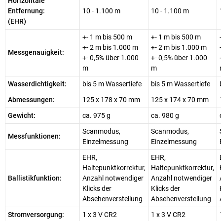
Horizontale
Entfernung:
10 - 1.100 m
10 - 1.100 m
(EHR)
+- 1 m bis 500 m
+- 1 m bis 500 m
+- 2 m bis 1.000 m
+- 2 m bis 1.000 m
Messgenauigkeit:
+- 0,5% über 1.000
+- 0,5% über 1.000
m
m
Wasserdichtigkeit:
bis 5 m Wassertiefe
bis 5 m Wassertiefe
Abmessungen:
125 x 178 x 70 mm
125 x 174 x 70 mm
Gewicht:
ca. 975 g
ca. 980 g
Scanmodus,
Scanmodus,
Messfunktionen:
Einzelmessung
Einzelmessung
EHR,
EHR,
Haltepunktkorrektur,
Haltepunktkorrektur,
Ballistikfunktion:
Anzahl notwendiger
Anzahl notwendiger
Klicks der
Klicks der
Absehenverstellung
Absehenverstellung
Stromversorgung:
1 x 3 V CR2
1 x 3 V CR2