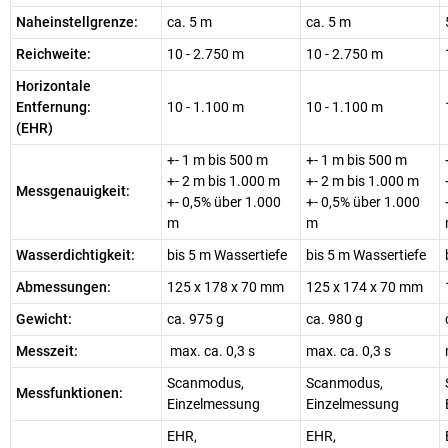
Naheinstellgrenze:
ca. 5 m
ca. 5 m
Reichweite:
10 - 2.750 m
10 - 2.750 m
Horizontale
Entfernung:
10 - 1.100 m
10 - 1.100 m
(EHR)
+- 1 m bis 500 m
+- 1 m bis 500 m
+- 2 m bis 1.000 m
+- 2 m bis 1.000 m
Messgenauigkeit:
+- 0,5% über 1.000
+- 0,5% über 1.000
m
m
Wasserdichtigkeit:
bis 5 m Wassertiefe
bis 5 m Wassertiefe
Abmessungen:
125 x 178 x 70 mm
125 x 174 x 70 mm
Gewicht:
ca. 975 g
ca. 980 g
Messzeit:
max. ca. 0,3 s
max. ca. 0,3 s
Scanmodus,
Scanmodus,
Messfunktionen:
Einzelmessung
Einzelmessung
EHR,
EHR,