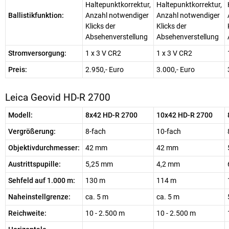
Haltepunktkorrektur,
Haltepunktkorrektur,
Ballistikfunktion:
Anzahl notwendiger
Anzahl notwendiger
Klicks der
Klicks der
Absehenverstellung
Absehenverstellung
Stromversorgung:
1 x 3 V CR2
1 x 3 V CR2
Preis:
2.950,- Euro
3.000,- Euro
Leica Geovid HD-R 2700
Modell:
8x42 HD-R 2700
10x42 HD-R 2700
Vergrößerung:
8-fach
10-fach
Objektivdurchmesser:
42 mm
42 mm
Austrittspupille:
5,25 mm
4,2 mm
Sehfeld auf 1.000 m:
130 m
114 m
Naheinstellgrenze:
ca. 5 m
ca. 5 m
Reichweite:
10 - 2.500 m
10 - 2.500 m