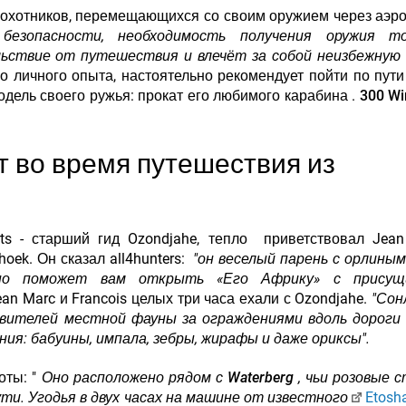
 охотников, перемещающихся со своим оружием через аэро
безопасности, необходимость получения оружия т
ольствие от путешествия и влечёт за собой неизбежную
о личного опыта, настоятельно рекомендует пойти по пут
дель своего ружья: прокат его любимого карабина .
300 Wi
т во время путешествия из
rts - старший гид Ozondjahe, тепло приветствовал Jea
oek. Он сказал all4hunters:
"он веселый парень с орлиным
ьно поможет вам открыть «Его Африку» с прису
an Marc и Francois целых три часа ехали с Ozondjahe.
"Сон
авителей местной фауны за ограждениями вдоль дороги
ия: бабуины, импала, зебры, жирафы и даже ориксы".
оты: "
Оно расположено рядом с
Waterberg
, чьи розовые 
ути. Угодья в двух часах на машине от известного
Etosha