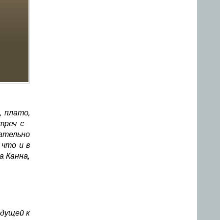
 плато,
стреч с
ательно
 что и в
а Канна,
едущей к