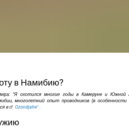
хоту в Намибию?
мира:
"Я охотился многие годы в Камеруне и Южной 
бии, многолетний опыт проводников (в особенности F
ься в
Ozondjahe"
.
ружию