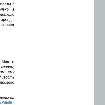
порты. "
олько в
 потерю
и аренды
nchester
n Marc в
 взором,
щим ему
ливость
 привело
стены на
 Wildlife