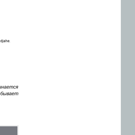
djahe.
инается
м бывает