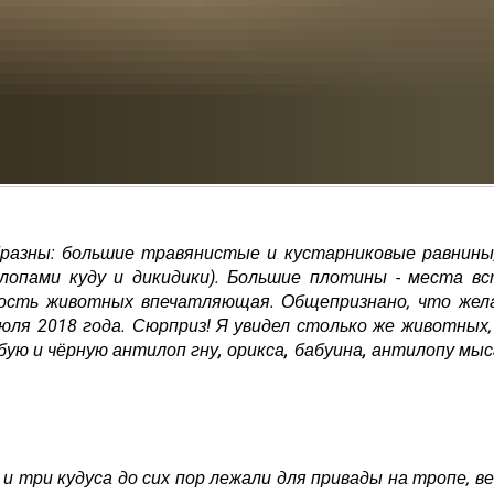
разны: большие травянистые и кустарниковые равнины,
илопами куду и дикидики). Большие плотины - места в
ость животных впечатляющая. Общепризнано, что жел
июля 2018 года. Сюрприз! Я увидел столько же животных,
бую и чёрную антилоп гну, орикса, бабуина, антилопу мыс
и три кудуса до сих пор лежали для привады на тропе, в