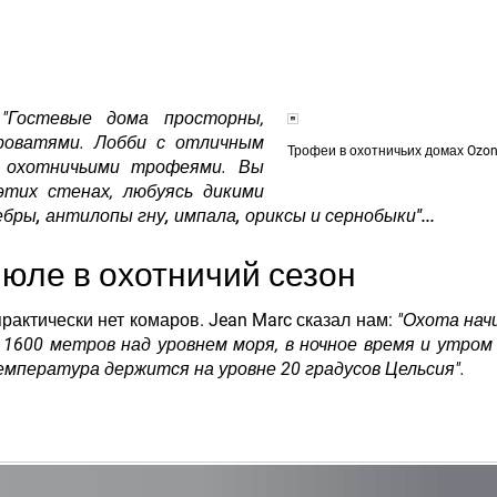
e
,
"Гостевые дома просторны,
роватями. Лобби с отличным
Трофеи в охотничьих домах Ozon
 охотничьими трофеями. Вы
этих стенах, любуясь дикими
ебры, антилопы гну, импала, ориксы и сернобыки"...
юле в охотничий сезон
практически нет комаров. Jean Marc сказал нам:
"Охота нач
 1600 метров над уровнем моря, в ночное время и утро
температура держится на уровне 20 градусов Цельсия".