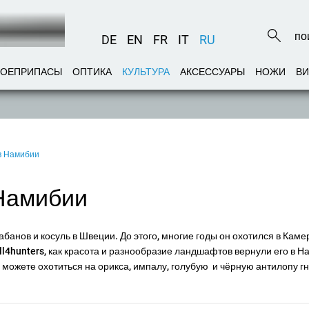
DE
EN
FR
IT
RU
БОЕПРИПАСЫ
ОПТИКА
КУЛЬТУРА
АКСЕССУАРЫ
НОЖИ
В
в Намибии
 Намибии
абанов и косуль в Швеции. До этого, многие годы он охотился в Каме
l4hunters, как красота и разнообразие ландшафтов вернули его в Н
ы можете охотиться на орикса, импалу, голубую и чёрную антилопу гну