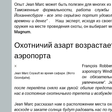
Опыт Jean Marc может быть полезен для многих из
Таможенные формальности, работа службы 
Йоханнесбурге - все это серьёзно портит удов
времени и денег"
.
Наш эксперт, исходя из своег
оружия на месте проведения охоты, он выбирает мо
Magnum.
Охотничий азарт возрастае
аэропорта
François Robbe
аэропорту Windh
Jean Marc Coyault во время сафари. (Фото
он обязател
Ozondjahe).
увлечением".
Je
после перелёта сняло как рукой: обилие предст
нас в состояние охотничьего трепета и возбужден
Jean Marc рассказал нам о расположении места ох
восходе и закате солнца будут радовать нас по п