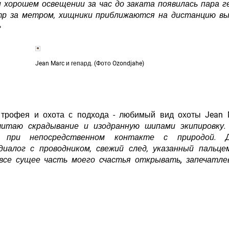
 хорошем освещении за час до заката появилась пара г
тр за метром, хищники приближаются на дистанцию вы
»
Jean Marc и гепард. (Фото Ozondjahe)
трофея и охота с подхода - любимый вид охоты Jean 
читаю скрадывание и изодранную шипами экипировку.
 при непосредственном контакте с природой. Д
диалог с проводником, свежий след, указанный пальцем
все сущее часть моего счастья открывать, запечатле