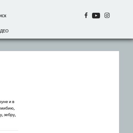
ИДЕО
руне и в
амибию,
, зебру,