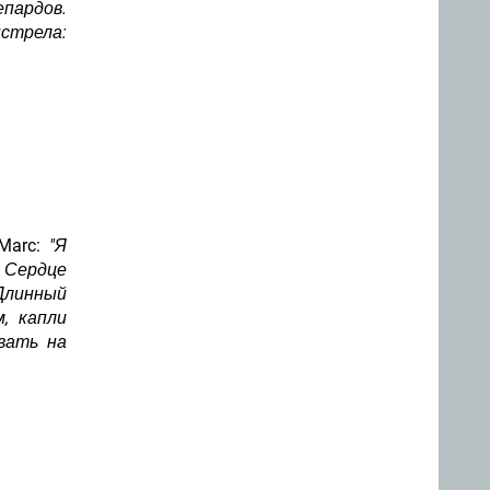
епардов.
стрела:
Marc:
"Я
 Сердце
линный
, капли
вать на