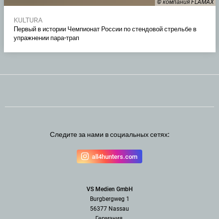
© компания FLAMAX
KULTURA
Первый в истории Чемпионат России по стендовой стрельбе в
упражнении пара-трап
Следите за нами в социальных сетях:
all4hunters.com
VS Medien GmbH
Burgbergweg 1
56377 Nassau
Германия