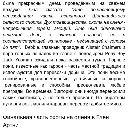
была прекрасным днём, проведённым на свежем
воздухе. Она сказала:
"Это по-настоящему
неизведанная часть истинного Шотландского
сельского спорта. Дух товарищества, охота на оленя -
непрерывная череда эмоций. Это был однозначно
нелегкий день, с влажной погодой, но в
соответствующей экипировке - недышащей с головы
до пят".
Debbie, главный проводник Alistair Chalmers и
пара горных лошадок во главе с поводырем Pony Boy
Jack Yeoman ожидали пока развеется туман.
Горные
пони, известные как гаррон - часть местной традиции и
используются для перевозки добычи.
Эти пони весьма
спокойные, уравновешенные, устойчивые и хорошо
тренированные и способны преодолевать любые
преграды. Во времена Виктории они иногда переносили
самих охотников, а не только провиант. На обратном
пути они возглавляли караван, перевозя добытое мясо.
Финальная часть охоты на оленя в Глен
Артни