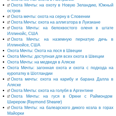
Охота Мечты: на охоту в Новую Зеландию, Южный
остров
Охота мечты: охота на серну в Словении
Охота Мечты: охота на аллигатора в Луизиане
Охота Мечты: на белохвостого оленя в штате
Иллинойс, США
Охота Мечты: на наземную пернатую дичь в
Иллинойсе, США
Охота Мечты: Охота на лося в Швеции
Охота Мечты: доступная для всех охота в Швеции
Охота Мечты: на медведя в Аляске
Охота Мечты: загонная охота и охота с подхода на
куропатку в Шотландии
Охота мечты: охота на карибу и барана Далла в
Аляске
Охота Мечты: охота на голубя в Аргентине
Охота Мечты: на гуся в Оркни с Раймондом
Ширером (Raymond Shearer)
Охота Мечты: на балеарского дикого козла в горах
Майорки