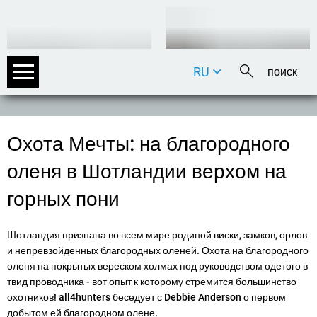
RU
DE
EN
FR
Охота Мечты: на благородного
IT
оленя в Шотландии верхом на
горных пони
Шотландия признана во всем мире родиной виски, замков, орлов
и непревзойденных благородных оленей. Охота на благородного
оленя на покрытых вереском холмах под руководством одетого в
твид проводника - вот опыт к которому стремится большинство
охотников! all4hunters беседует с
Debbie Anderson
о первом
добытом ей благородном олене.