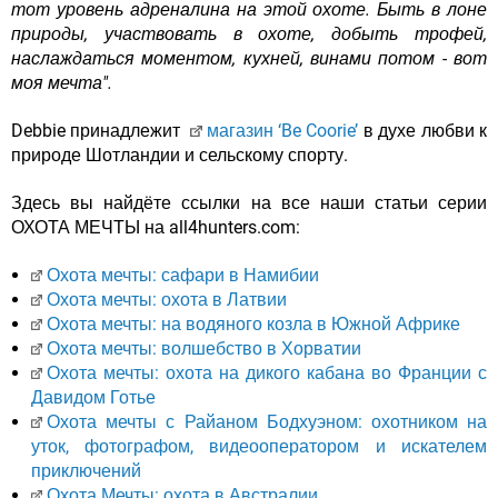
тот уровень адреналина на этой охоте. Быть в лоне
природы, участвовать в охоте, добыть трофей,
наслаждаться моментом, кухней, винами потом - вот
моя мечта".
Debbie принадлежит
магазин ‘Be Coorie’
в духе любви к
природе Шотландии и сельскому спорту.
Здесь вы найдёте ссылки на все наши статьи серии
ОХОТА МЕЧТЫ на all4hunters.com:
Охота мечты: сафари в Намибии
Охота мечты: охота в Латвии
Охота мечты: на водяного козла в Южной Африке
Охота мечты: волшебство в Хорватии
Охота мечты: охота на дикого кабана во Франции с
Давидом Готье
Охота мечты с Райаном Бодхуэном: охотником на
уток, фотографом, видеооператором и искателем
приключений
Охота Мечты: охота в Австралии