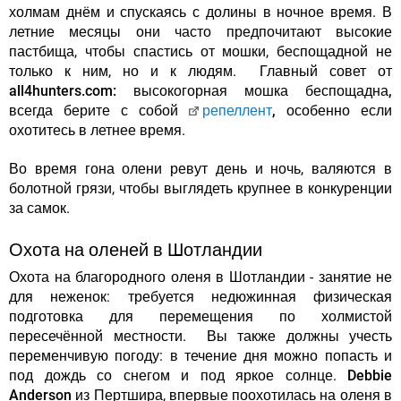
холмам днём и спускаясь с долины в ночное время. В
летние месяцы они часто предпочитают высокие
пастбища, чтобы спастись от мошки, беспощадной не
только к ним, но и к людям.
Главный совет от
all4hunters.com: высокогорная мошка беспощадна,
всегда берите с собой
репеллент
, особенно если
охотитесь в летнее время
.
Во время гона олени ревут день и ночь, валяются в
болотной грязи, чтобы выглядеть крупнее в конкуренции
за самок.
Охота на оленей в Шотландии
Охота на благородного оленя в Шотландии - занятие не
для неженок: требуется недюжинная физическая
подготовка для перемещения по холмистой
пересечённой местности. Вы также должны учесть
переменчивую погоду: в течение дня можно попасть и
под дождь со снегом и под яркое солнце.
Debbie
Anderson из Пертшира
, впервые поохотилась на оленя в