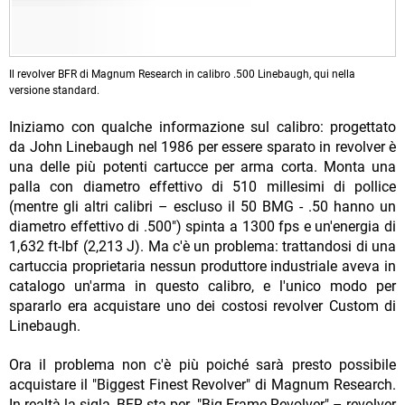
Il revolver BFR di Magnum Research in calibro .500 Linebaugh, qui nella
versione standard.
Iniziamo con qualche informazione sul calibro: progettato
da John Linebaugh nel 1986 per essere sparato in revolver è
una delle più potenti cartucce per arma corta. Monta una
palla con diametro effettivo di 510 millesimi di pollice
(mentre gli altri calibri – escluso il 50 BMG - .50 hanno un
diametro effettivo di .500") spinta a 1300 fps e un'energia di
1,632 ft-lbf (2,213 J). Ma c'è un problema: trattandosi di una
cartuccia proprietaria nessun produttore industriale aveva in
catalogo un'arma in questo calibro, e l'unico modo per
spararlo era acquistare uno dei costosi revolver Custom di
Linebaugh.
Ora il problema non c'è più poiché sarà presto possibile
acquistare il "Biggest Finest Revolver" di Magnum Research.
In realtà la sigla, BFR sta per "Big Frame Revolver" – revolver