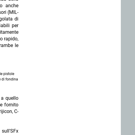
no anche
ori (MIL-
golata di
abili per
litamente
io rapido,
trambe le
le pistole
 di fondina
 a quello
e fornito
ijicon, C-
e sull'SFx