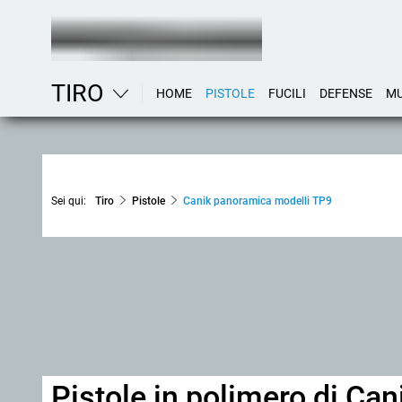
TIRO
HOME
PISTOLE
FUCILI
DEFENSE
MU
Sei qui:
Tiro
Pistole
Canik panoramica modelli TP9
Pistole in polimero di Can