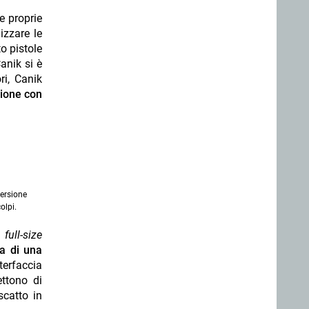
e proprie
izzare le
to pistole
anik si è
ri, Canik
zione con
versione
olpi.
i
full-size
a di una
terfaccia
ettono di
scatto in