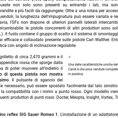
queste non solo sono presenti su entrambi i lati, ma so
andite e più facili da raggiungere. Oltre a una rotaia per access
tuendoli, la lunghezza dell'impugnatura può essere variata e re
a, l'SFx non dispone di ulteriori pannelli laterali intercambi
ercambiabile: le pistole concorrenti di altri produttori sono so
 L). Il fusto contiene il gruppo di scatto e il sistema di smontagg
ai efficace e collaudato presente sulle pistole Carl Walther. En
tica con angolo di inclinazione regolabile.
rilletto di circa 2,470 grammi e il
appendice rossa che sporge dalla
Una delle caratteristiche uniche del
 di poter muovere all’indietro il
Canik è che sono vendute complete
to di questa pistola non mostra
in plastica.
ssimo
. Il pulsante di sgancio del
e necessario, può essere spostato facilmente dal lato sinistro
 la compatibilità con i mirini a punto rosso. Ogni modello vien
enti produttori di punti rossi: Docter, Meopta, Insight, Vortex, Tr
mirino reflex SIG Sauer Romeo 1
. L'installazione di un adattator