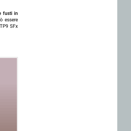
 fusti in
uò essere
a TP9 SFx