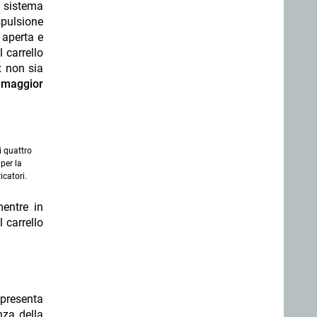
l sistema
spulsione
 aperta e
 carrello
x non sia
a maggior
i quattro
 per la
icatori.
mentre in
l carrello
 presenta
nza della