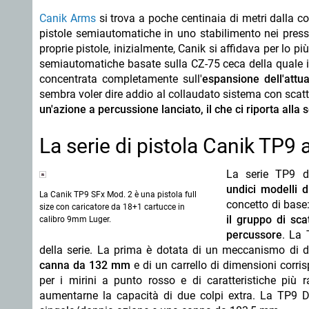
Canik Arms
si trova a poche centinaia di metri dalla co
pistole semiautomatiche in uno stabilimento nei pressi
proprie pistole, inizialmente, Canik si affidava per lo p
semiautomatiche basate sulla CZ-75 ceca della quale i
concentrata completamente sull'
espansione dell'attua
sembra voler dire addio al collaudato sistema con scat
un'azione a percussione lanciato, il che ci riporta alla 
La serie di pistola Canik TP9 
La serie TP9 d
undici modelli d
La Canik TP9 SFx Mod. 2 è una pistola full
concetto di base
size con caricatore da 18+1 cartucce in
il gruppo di sca
calibro 9mm Luger.
percussore
. La 
della serie. La prima è dotata di un meccanismo di 
canna da 132 mm
e di un carrello di dimensioni corrisp
per i mirini a punto rosso e di caratteristiche più r
aumentarne la capacità di due colpi extra. La TP9 DA