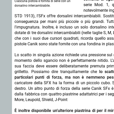
Ciascuna pistola è fornita di serie con un
serie Mod. 1, 
dorsalino intercambiabile.
notevolmente ingr
STD 1913), l'SFx offre dorsalini intercambiabili. Sosti
conseguenza per mani più piccole o più grandi. Tuttavi
l'impugnatura. Inoltre, è incluso un solo dorsalino int
dotate di tre dorsalini intercambiabili (nelle taglie S, M,
che con i suoi due cursori quadrati, ricorda quello ass
pistole Canik sono state fornite con una fondina in plas
Lo scatto in singola azione richiede una pressione sul g
momento dello sgancio non è perfettamente nitido. L’
sua faccia deve essere deliberatamente premuta prima
grilletto. Possiamo dire tranquillamente che
lo scat
particolari punti di forza, ma non è nemmeno pe
caricatore della SFX ha la forma di un piccolo cubo. S
destro. Un altro punto di forza della serie Canik SFx è
dalla fabbrica con quattro piastrine adattatrici per i segu
More, Leupold, Shield, J-Point
È inoltre disponibile un'ulteriore piastrina di per il 