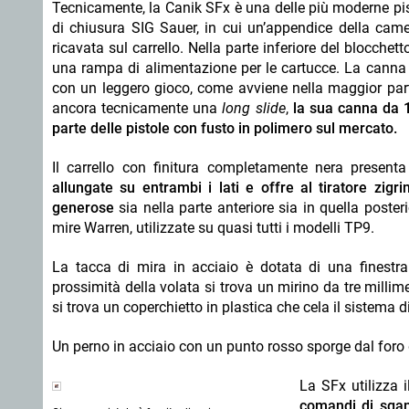
Tecnicamente, la Canik SFx è una delle più moderne pis
di chiusura SIG Sauer, in cui un’appendice della camer
ricavata sul carrello. Nella parte inferiore del blocc
una rampa di alimentazione per le cartucce. La canna 
con un leggero gioco, come avviene nella maggior part
ancora tecnicamente una
long slide
,
la sua canna da 1
parte delle pistole con fusto in polimero sul mercato.
Il carrello con finitura completamente nera present
allungate su entrambi i lati e offre al tiratore zig
generose
sia nella parte anteriore sia in quella posteri
mire Warren, utilizzate su quasi tutti i modelli TP9.
La tacca di mira in acciaio è dotata di una finestra
prossimità della volata si trova un mirino da tre millimet
si trova un coperchietto in plastica che cela il sistema 
Un perno in acciaio con un punto rosso sporge dal foro d
La SFx utilizza 
comandi di sgan