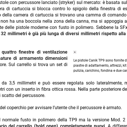
tole con percussore lanciato (stryker) sul mercato: è basata su
a di cartuccia si blocca contro lo spigolo della finestra di e
hetto della camera di cartuccia si trovano una camma di comando
non ha una boccola nella zona della canna, ma si appoggia al
e delle pistole moderne con fusto in polimero. Sebbene la SF
32 millimetri è già più lunga di diversi millimetri rispetto all
a
quattro finestre di ventilazione
rinature di armamento dimensioni
Le pistole Canik TP9 sono fornite d
ore. Sul carrello si trova un set di
piastre di adattamento, attrezzi, kit
pulizia, carichino, fondina e due car
 da 3,5 millimetri e può essere regolata solo lateralmente, 
ri con un inserto in fibra ottica rossa. Nella parte posteriore de
di scatto del percussore.
el coperchio per avvisare l’utente che il percussore è armato.
il normale fusto in polimero della TP9 ma la versione Mod. 2
cio del carrello (hold open) completamente nuovi.
A differe