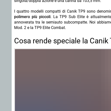
singola/doppia azione e una canna da 103,5 mm.
I quattro modelli compatti di Canik TP9 sono denomina
polimero più piccoli
. La TP9 Sub Elite è attualmente
annoverata tra le semiauto subcompatte. Noi abbiamo t
Mod. 2 e la TP9 Elite Combat.
Cosa rende speciale la Canik