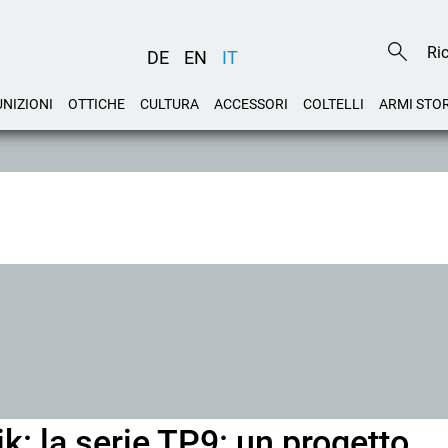
DE
EN
IT
NIZIONI
OTTICHE
CULTURA
ACCESSORI
COLTELLI
ARMI STO
ik: la serie TP9: un progetto