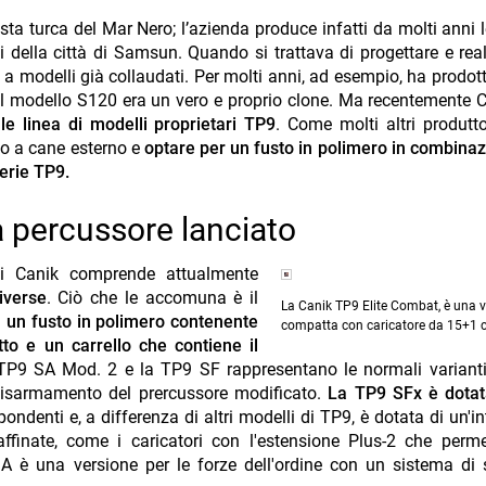
sta turca del Mar Nero; l’azienda produce infatti da molti anni l
 della città di Samsun. Quando si trattava di progettare e real
iù a modelli già collaudati. Per molti anni, ad esempio, ha prodot
l modello S120 era un vero e proprio clone. Ma recentemente C
le linea di modelli proprietari TP9
. Come molti altri produtto
to a cane esterno e
optare per un fusto in polimero in combina
serie TP9.
a percussore lanciato
i Canik comprende attualmente
iverse
. Ciò che le accomuna è il
La Canik TP9 Elite Combat, è una 
:
un fusto in polimero contenente
compatta con caricatore da 15+1 c
tto e un carrello che contiene il
TP9 SA Mod. 2 e la TP9 SF rappresentano le normali variant
disarmamento del prercussore modificato.
La TP9 SFx è dotat
ondenti e, a differenza di altri modelli di TP9, è dotata di un'in
affinate, come i caricatori con l'estensione Plus-2 che perm
 è una versione per le forze dell'ordine con un sistema di 