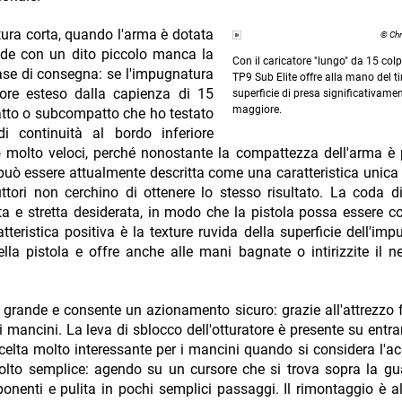
ura corta, quando l'arma è dotata
© Chr
nde con un dito piccolo manca la
Con il caricatore "lungo" da 15 colp
fase di consegna: se l'impugnatura
TP9 Sub Elite offre alla mano del t
atore esteso dalla capienza di 15
superficie di presa significativame
maggiore.
atto o subcompatto che ho testato
di continuità al bordo inferiore
 molto veloci, perché nonostante la compattezza dell'arma è 
può essere attualmente descritta come una caratteristica unica 
tori non cerchino di ottenere lo stesso risultato. La coda d
ta e stretta desiderata, in modo che la pistola possa essere co
teristica positiva è la texture ruvida della superficie dell'imp
lla pistola e offre anche alle mani bagnate o intirizzite il n
e grande e consente un azionamento sicuro: grazie all'attrezzo f
mancini. La leva di sblocco dell'otturatore è presente su entram
scelta molto interessante per i mancini quando si considera l'ac
lto semplice: agendo su un cursore che si trova sopra la gu
onenti e pulita in pochi semplici passaggi. Il rimontaggio è al