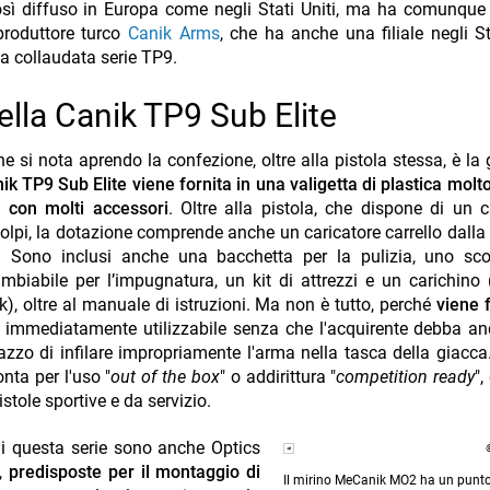
così diffuso in Europa come negli Stati Uniti, ma ha comunqu
 produttore turco
Canik Arms
, che ha anche una filiale negli Sta
la collaudata serie TP9.
della Canik TP9 Sub Elite
e si nota aprendo la confezione, oltre alla pistola stessa, è la
nik TP9 Sub Elite viene fornita in una valigetta di plastica molt
à con molti accessori
. Oltre alla pistola, che dispone di un c
olpi, la dotazione comprende anche un caricatore carrello dalla
. Sono inclusi anche una bacchetta per la pulizia, uno sco
ambiabile per l’impugnatura, un kit di attrezzi e un carichino 
k), oltre al manuale di istruzioni. Ma non è tutto, perché
viene f
a immediatamente utilizzabile senza che l'acquirente debba an
razzo di infilare impropriamente l'arma nella tasca della giacca
nta per l'uso "
out of the box
" o addirittura "
competition ready
",
istole sportive e da servizio.
 di questa serie sono anche Optics
è,
predisposte per il montaggio di
Il mirino MeCanik MO2 ha un punto