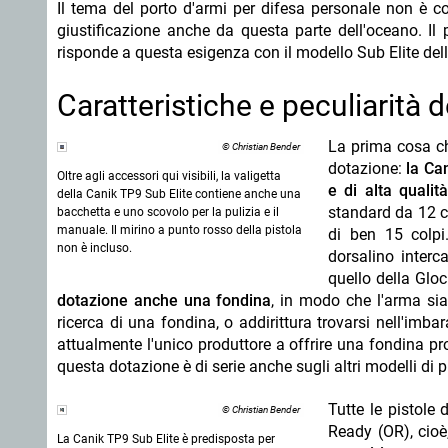
Il tema del porto d'armi per difesa personale non è 
giustificazione anche da questa parte dell'oceano. Il
risponde a questa esigenza con il modello Sub Elite del
Caratteristiche e peculiarità 
La prima cosa ch
© Christian Bender
dotazione:
la Ca
Oltre agli accessori qui visibili, la valigetta
e di alta qualit
della Canik TP9 Sub Elite contiene anche una
standard da 12 c
bacchetta e uno scovolo per la pulizia e il
manuale. Il mirino a punto rosso della pistola
di ben 15 colpi
non è incluso.
dorsalino interc
quello della Gloc
dotazione anche una fondina
, in modo che l'arma si
ricerca di una fondina, o addirittura trovarsi nell'imba
attualmente l'unico produttore a offrire una fondina pro
questa dotazione è di serie anche sugli altri modelli di p
Tutte le pistole
© Christian Bender
Ready (OR), cio
La Canik TP9 Sub Elite è predisposta per