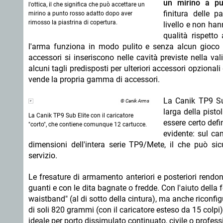
un mirino a pu
l'ottica, il che significa che può accettare un
finitura delle p
mirino a punto rosso adatto dopo aver
rimosso la piastrina di copertura.
livello e non han
qualità rispetto
l'arma funziona in modo pulito e senza alcun gioco de
accessori si inseriscono nelle cavità previste nella val
alcuni tagli predisposti per ulteriori accessori opzional
vende la propria gamma di accessori.
La Canik TP9 Sub
© Canik Arms
larga della pist
La Canik TP9 Sub Elite con il caricatore
essere certo defi
"corto", che contiene comunque 12 cartucce.
evidente: sul cam
dimensioni dell'intera serie TP9/Mete, il che può sic
servizio.
Le fresature di armamento anteriori e posteriori rendono
guanti e con le dita bagnate o fredde. Con l'aiuto della 
waistband" (al di sotto della cintura), ma anche riconfig
di soli 820 grammi (con il caricatore esteso da 15 colp
ideale per porto dissimulato continuato, civile o profess