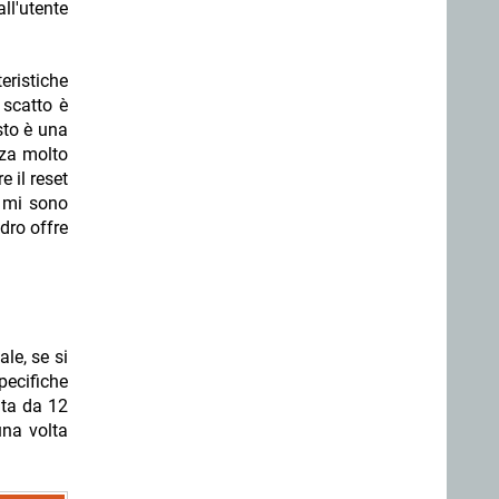
ll'utente
eristiche
o scatto è
sto è una
anza molto
e il reset
e mi sono
adro offre
le, se si
pecifiche
ata da 12
una volta