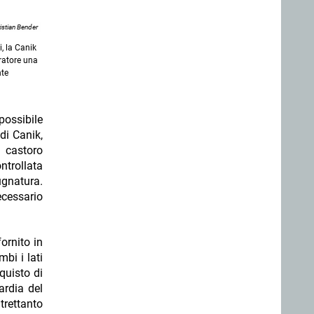
istian Bender
i, la Canik
iratore una
nte
possibile
di Canik,
i castoro
ntrollata
ugnatura.
ecessario
ornito in
bi i lati
quisto di
ardia del
trettanto