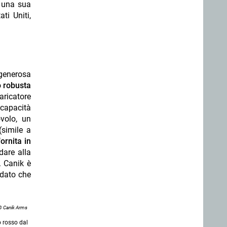
e una sua
ti Uniti,
 generosa
o robusta
aricatore
 capacità
volo, un
(simile a
ornita in
dare alla
. Canik è
 dato che
© Canik Arms
 rosso dal