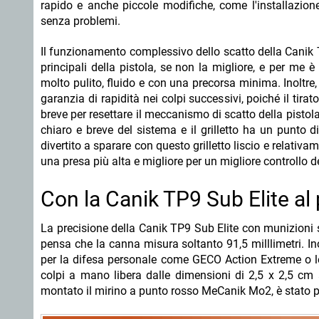
rapido e anche piccole modifiche, come l'installazione
senza problemi.
Il funzionamento complessivo dello scatto della Canik T
principali della pistola, se non la migliore, e per me è 
molto pulito, fluido e con una precorsa minima. Inoltre, 
garanzia di rapidità nei colpi successivi, poiché il tirat
breve per resettare il meccanismo di scatto della pistola 
chiaro e breve del sistema e il grilletto ha un punto
divertito a sparare con questo grilletto liscio e relativa
una presa più alta e migliore per un migliore controllo d
Con la Canik TP9 Sub Elite al 
La precisione della Canik TP9 Sub Elite con munizioni
pensa che la canna misura soltanto 91,5 milllimetri. In
per la difesa personale come GECO Action Extreme o le
colpi a mano libera dalle dimensioni di 2,5 x 2,5 cm 
montato il mirino a punto rosso MeCanik Mo2, è stato pos