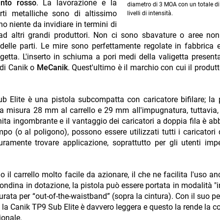
nto rosso
. La lavorazione e la
diametro di 3 MOA con un totale di 
arti metalliche sono di altissimo
livelli di intensità.
no niente da invidiare in termini di
 ad altri grandi produttori. Non ci sono sbavature o aree non 
lle parti. Le mire sono perfettamente regolate in fabbrica e 
igetta. L'inserto in schiuma a pori medi della valigetta present
i di Canik o
MeCanik
. Quest'ultimo è il marchio con cui il produt
 Elite è una pistola subcompatta con caricatore bifilare; la 
ola misura 28 mm al carrello e 29 mm all'impugnatura, tuttavia
nita ingombrante e il vantaggio dei caricatori a doppia fila è a
po (o al poligono), possono essere utilizzati tutti i caricatori 
uramente trovare applicazione, soprattutto per gli utenti imp
 il carrello molto facile da azionare, il che ne facilita l'uso an
fondina in dotazione, la pistola può essere portata in modalità "i
urata per “out-of-the-waistband” (sopra la cintura). Con il suo pe
i) la Canik TP9 Sub Elite è davvero leggera e questo la rende la
ionale.