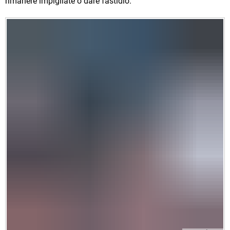
rimanere impigliate o dare fastidio.