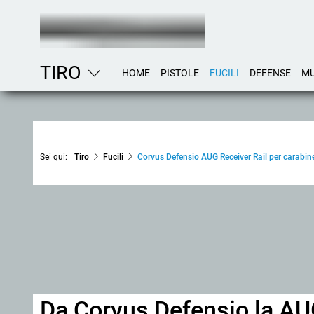
TIRO
HOME
PISTOLE
FUCILI
DEFENSE
MU
Sei qui:
Tiro
Fucili
Corvus Defensio AUG Receiver Rail per carabin
Da Corvus Defensio la AUG