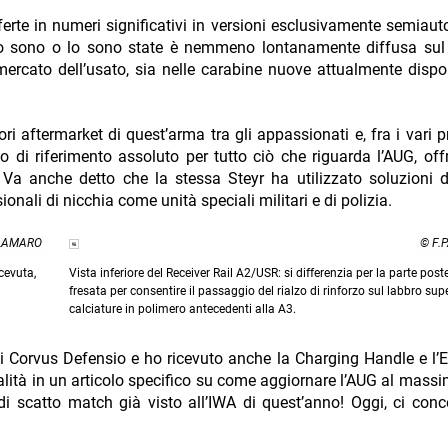
erte in numeri significativi in versioni esclusivamente semiau
e lo sono o lo sono state è nemmeno lontanamente diffusa su
 mercato dell’usato, sia nelle carabine nuove attualmente dispon
i aftermarket di quest’arma tra gli appassionati e, fra i vari pr
 di riferimento assoluto per tutto ciò che riguarda l’AUG, of
o. Va anche detto che la stessa Steyr ha utilizzato soluzioni 
onali di nicchia come unità speciali militari e di polizia.
ALAMARO
© F.
cevuta,
Vista inferiore del Receiver Rail A2/USR: si differenzia per la parte post
fresata per consentire il passaggio del rialzo di rinforzo sul labbro supe
calciature in polimero antecedenti alla A3.
 di Corvus Defensio e ho ricevuto anche la Charging Handle e l
alità in un articolo specifico su come aggiornare l’AUG al mass
i scatto match già visto all’IWA di quest’anno! Oggi, ci con