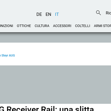
DE
EN
IT
NIZIONI
OTTICHE
CULTURA
ACCESSORI
COLTELLI
ARMI STO
e Steyr AUG
 Receiver Rail: una slitta