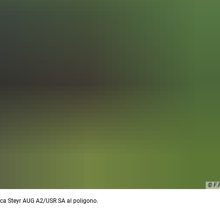
© F
tica Steyr AUG A2/USR SA al poligono.