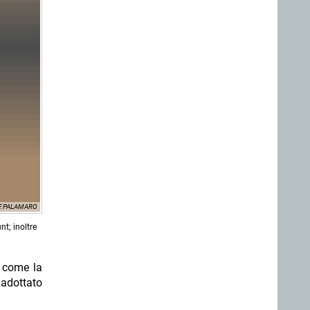
F.PALAMARO
t; inoltre
, come la
 adottato