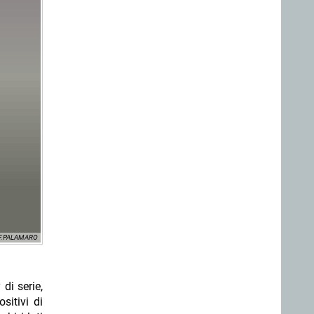
F.PALAMARO
di serie,
sitivi di