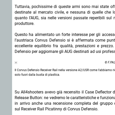
Tuttavia, pochissime di queste armi sono mai state off
destinate al mercato civile, e nessuna di quelle ch
quanto l’AUG, sia nelle versioni passate reperibili sul
produttore.
Questo ha alimentato un forte interesse per gli accessor
l’austriaca Corvus Defensio si è affermata come punto
eccellente equilibrio fra qualità, prestazioni e prezz
Defensio per aggiornare gli AUG destinati ad usi professi
© F.P
Il Corvus Defensio Receiver Rail nella versione A2/USR come l’abbiamo ri
solo fuori dalla busta di plastica.
Su All4shooters avevo già recensito il Case Deflector
Release Button: ne vedremo le caratteristiche e funzion
in arrivo anche una recensione completa del gruppo d
sul Receiver Rail Picatinny di Corvus Defensio.