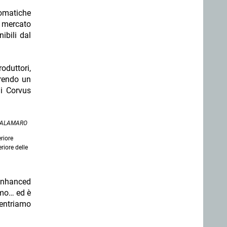
tomatiche
l mercato
ibili dal
oduttori,
frendo un
di Corvus
PALAMARO
eriore
riore delle
’Enhanced
imo… ed è
centriamo