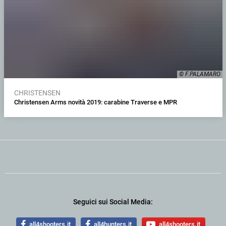
© F.PALAMARO
CHRISTENSEN
Christensen Arms novità 2019: carabine Traverse e MPR
Seguici sui Social Media:
all4shooters.it
all4hunters.it
all4shooters.it