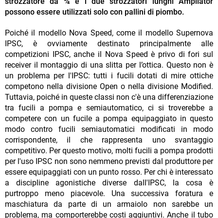
strozzatore da ¾ e i due strozzatori lunghi Ampliator
possono essere utilizzati solo con pallini di piombo.
Poiché il modello Nova Speed, come il modello Supernova
IPSC, è ovviamente destinato principalmente alle
competizioni IPSC, anche il Nova Speed è privo di fori sul
receiver il montaggio di una slitta per l’ottica. Questo non è
un problema per l'IPSC: tutti i fucili dotati di mire ottiche
competono nella divisione Open o nella divisione Modified.
Tuttavia, poiché in queste classi non c'è una differenziazione
tra fucili a pompa e semiautomatico, ci si troverebbe a
competere con un fucile a pompa equipaggiato in questo
modo contro fucili semiautomatici modificati in modo
corrispondente, il che rappresenta uno svantaggio
competitivo. Per questo motivo, molti fucili a pompa prodotti
per l'uso IPSC non sono nemmeno previsti dal produttore per
essere equipaggiati con un punto rosso. Per chi è interessato
a discipline agonistiche diverse dall'IPSC, la cosa è
purtroppo meno piacevole. Una successiva foratura e
maschiatura da parte di un armaiolo non sarebbe un
problema, ma comporterebbe costi aggiuntivi. Anche il tubo