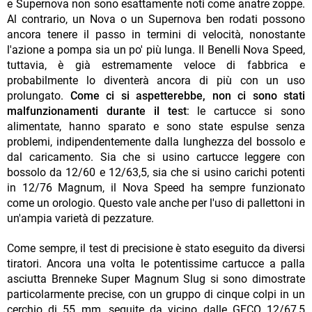
e Supernova non sono esattamente noti come anatre zoppe.
Al contrario, un Nova o un Supernova ben rodati possono
ancora tenere il passo in termini di velocità, nonostante
l'azione a pompa sia un po' più lunga. Il Benelli Nova Speed,
tuttavia, è già estremamente veloce di fabbrica e
probabilmente lo diventerà ancora di più con un uso
prolungato.
Come ci si aspetterebbe, non ci sono stati
malfunzionamenti durante il test
: le cartucce si sono
alimentate, hanno sparato e sono state espulse senza
problemi, indipendentemente dalla lunghezza del bossolo e
dal caricamento. Sia che si usino cartucce leggere con
bossolo da 12/60 e 12/63,5, sia che si usino carichi potenti
in 12/76 Magnum, il Nova Speed ha sempre funzionato
come un orologio. Questo vale anche per l'uso di pallettoni in
un'ampia varietà di pezzature.
Come sempre, il test di precisione è stato eseguito da diversi
tiratori. Ancora una volta le potentissime cartucce a palla
asciutta Brenneke Super Magnum Slug si sono dimostrate
particolarmente precise, con un gruppo di cinque colpi in un
cerchio di 55 mm, seguite da vicino dalle GECO 12/67,5