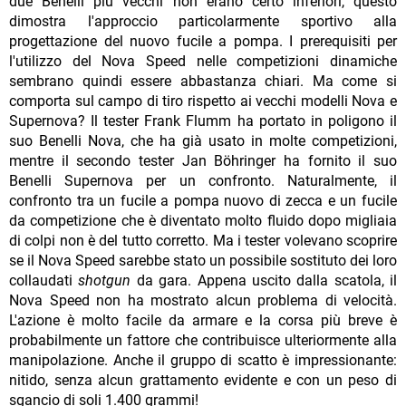
due Benelli più vecchi non erano certo inferiori, questo
dimostra l'approccio particolarmente sportivo alla
progettazione del nuovo fucile a pompa. I prerequisiti per
l'utilizzo del Nova Speed nelle competizioni dinamiche
sembrano quindi essere abbastanza chiari. Ma come si
comporta sul campo di tiro rispetto ai vecchi modelli Nova e
Supernova? Il tester Frank Flumm ha portato in poligono il
suo Benelli Nova, che ha già usato in molte competizioni,
mentre il secondo tester Jan Böhringer ha fornito il suo
Benelli Supernova per un confronto. Naturalmente, il
confronto tra un fucile a pompa nuovo di zecca e un fucile
da competizione che è diventato molto fluido dopo migliaia
di colpi non è del tutto corretto. Ma i tester volevano scoprire
se il Nova Speed sarebbe stato un possibile sostituto dei loro
collaudati
shotgun
da gara. Appena uscito dalla scatola, il
Nova Speed non ha mostrato alcun problema di velocità.
L'azione è molto facile da armare e la corsa più breve è
probabilmente un fattore che contribuisce ulteriormente alla
manipolazione. Anche il gruppo di scatto è impressionante:
nitido, senza alcun grattamento evidente e con un peso di
sgancio di soli 1.400 grammi!