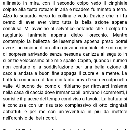
allineato in mira, con il secondo colpo vedo il cinghiale
colpito alla testa roteare in aria e ricadere fulminato a terra.
Alzo lo sguardo verso la collina e vedo Davide che mi fa
cenno di aver aver visto tutta la bella azione appena
conclusa. Mi avvicino al selvatico notando che il colpo ha
raggiunto l'animale appena dietro l'orecchio. Mentre
contemplo la bellezza dell'esemplare appena preso potrei
avere l'occasione di un altro giovane cinghiale che mi coglie
di sorpresa arrivando senza nessuna canizza al seguito in
silenzio velocissimo alle mie spalle. Capita, quando i numeri
non contano e la soddisfazione per una bella azione di
caccia andata a buon fine appaga il cuore e la mente. La
battuta continua e di tanto in tanto arriva l'eco dei colpi nella
valle. Al suono del corno ci ritiriamo per ritrovarci insieme
nella casa di caccia dove immancabili arrivano i commenti, i
sorrisi e il piacere del tempo condiviso a tavola. La battuta si
è conclusa con un risultato complessivo di otto cinghiali
abbattuti e per me con un'avventura in più da mettere
nell'archivio dei bei ricordi.