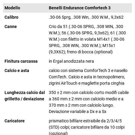
Modello
Benelli Endurance Comfortech 3
Calibro
.30-06 Sprg, .308 Win, .300 W.M., 9,3x62
Canne
Crio da 51 (.30-06 SPRG, .308 WIN, .300
W.M.); 56 (.30-06 SPRG, 9,3x62); 61 (.300
W.M.) con filetto in volata M14x1 (.30-06
SPRG, .308 WIN, .300 W.M.); M15x1
(9,3X62); freno di bocca (optional)
Finitura carcassa
in Ergal anodizzata nera
Calcio e asta
calcio con sistema ComforTech 3 e nasello
ComTech. Calcio e asta in tecnopolimero,
zigrini AirTouch e magliette porta cinghia
Lunghezza calcio dal
350 ± 2 mm con calciolo corto modifi cabile
grilletto / deviazione
a 360 mm ± 2 mm con calciolo medio e a
370 mm ± 2 mm con calciolo lungo.
Deviazione variabile a Dx e a Sx
Caricatore
prismatico bifilare estraibile da 2/3/4/5
(STD) colpi; caricatore bifilare da 10 colpi
(opzional)