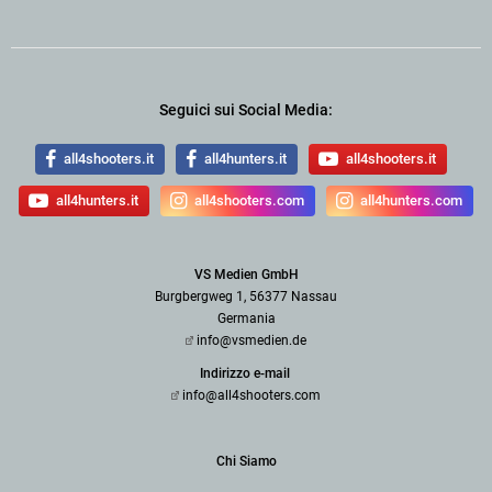
Seguici sui Social Media:
all4shooters.it
all4hunters.it
all4shooters.it
all4hunters.it
all4shooters.com
all4hunters.com
VS Medien GmbH
Burgbergweg 1, 56377 Nassau
Germania
info@vsmedien.de
Indirizzo e-mail
info@all4shooters.com
Chi Siamo