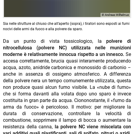
© Andreas Wilhelmus
Sia nelle strutture al chiuso che all’aperto (sopra), i tiratori sono esposti ai fumi
nocivi delle armi da fuoco e alla polvere da sparo.
Da un punto di vista tossicologico, la
polvere di
nitrocellulosa (polvere NC) utilizzata nelle munizioni
moderne è relativamente innocua rispetto a un innesco.
Se
accesa correttamente, brucia quasi interamente producendo
acqua, azoto, anidride carbonica e monossido di carbonio –
anche in assenza di ossigeno atmosferico. A differenza
della polvere nera un tempo comunemente utilizzata, questa
non produce quasi alcun fumo visibile. La «nube di fumo»
che si forma davanti alla volata dopo uno sparo è invece
costituita in gran parte da acqua. Ciononostante, il «fumo da
arma da fuoco»
è pericoloso. Il motivo: per migliorare la
durata di conservazione, controllare la velocità di
combustione, sopprimere il lampo di bocca o aumentare la
resistenza della canna,
la polvere NC viene miscelata con
vari additivi quali plastificanti, sali di solfato, nitruri o azidi.