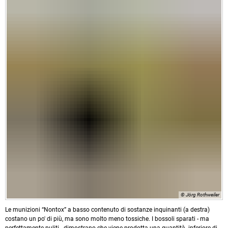
© Jörg Rothweiler
Le munizioni “Nontox” a basso contenuto di sostanze inquinanti (a destra)
costano un po' di più, ma sono molto meno tossiche. I bossoli sparati - ma
perfettamente puliti - dimostrano che viene prodotta una quantità inferiore di