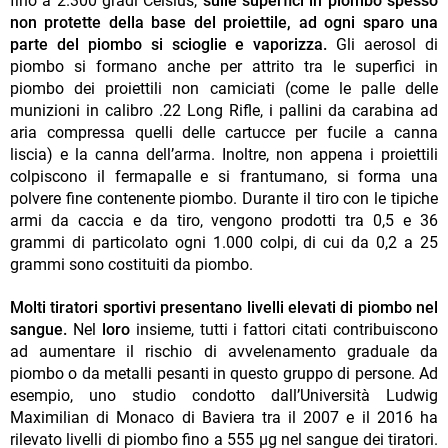
fino a 2.300 gradi Celsius,
sulle superfici in piombo spesso
non protette della base del proiettile, ad ogni sparo una
parte del piombo si scioglie e vaporizza.
Gli aerosol di
piombo si formano anche per attrito tra le superfici in
piombo dei proiettili non camiciati (come le palle delle
munizioni in calibro .22 Long Rifle, i pallini da carabina ad
aria compressa quelli delle cartucce per fucile a canna
liscia) e la canna dell’arma. Inoltre, non appena i proiettili
colpiscono il fermapalle e si frantumano, si forma una
polvere fine contenente piombo. Durante il tiro con le tipiche
armi da caccia e da tiro, vengono prodotti tra 0,5 e 36
grammi di particolato ogni 1.000 colpi, di cui da 0,2 a 25
grammi sono costituiti da piombo.
Molti tiratori sportivi presentano livelli elevati di piombo nel
sangue.
Nel
loro
insieme, tutti i fattori citati contribuiscono
ad aumentare il rischio di avvelenamento graduale da
piombo o da metalli pesanti in questo gruppo di persone. Ad
esempio, uno studio condotto dall’Università Ludwig
Maximilian di Monaco di Baviera tra il 2007 e il 2016 ha
rilevato livelli di piombo fino a 555 µg nel sangue dei tiratori.