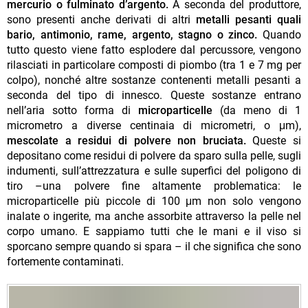
mercurio o fulminato d’argento.
A seconda del produttore,
sono presenti anche derivati di altri
metalli pesanti quali
bario, antimonio, rame, argento, stagno o zinco.
Quando
tutto questo viene fatto esplodere dal percussore, vengono
rilasciati in particolare composti di piombo (tra 1 e 7 mg per
colpo), nonché altre sostanze contenenti metalli pesanti a
seconda del tipo di innesco.
Queste sostanze entrano
nell’aria sotto forma di
microparticelle
(da meno di 1
micrometro a diverse centinaia di micrometri, o μm),
mescolate a residui di polvere non bruciata.
Queste si
depositano come residui di polvere da sparo sulla pelle, sugli
indumenti, sull’attrezzatura e sulle superfici del poligono di
tiro –
una polvere fine altamente problematica: le
microparticelle più piccole di 100 μm non solo vengono
inalate o ingerite, ma anche assorbite attraverso la pelle nel
corpo umano.
E sappiamo tutti che le mani e il viso si
sporcano sempre quando si spara – il che significa che sono
fortemente contaminati.