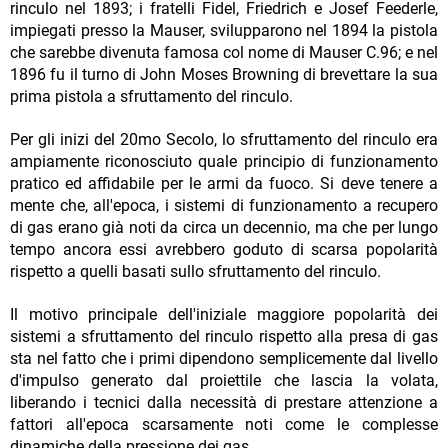
rinculo nel 1893; i fratelli Fidel, Friedrich e Josef Feederle,
impiegati presso la Mauser, svilupparono nel 1894 la pistola
che sarebbe divenuta famosa col nome di Mauser C.96; e nel
1896 fu il turno di John Moses Browning di brevettare la sua
prima pistola a sfruttamento del rinculo.
Per gli inizi del 20mo Secolo, lo sfruttamento del rinculo era
ampiamente riconosciuto quale principio di funzionamento
pratico ed affidabile per le armi da fuoco. Si deve tenere a
mente che, all'epoca, i sistemi di funzionamento a recupero
di gas erano già noti da circa un decennio, ma che per lungo
tempo ancora essi avrebbero goduto di scarsa popolarità
rispetto a quelli basati sullo sfruttamento del rinculo.
Il motivo principale dell'iniziale maggiore popolarità dei
sistemi a sfruttamento del rinculo rispetto alla presa di gas
sta nel fatto che i primi dipendono semplicemente dal livello
d'impulso generato dal proiettile che lascia la volata,
liberando i tecnici dalla necessità di prestare attenzione a
fattori all'epoca scarsamente noti come le complesse
dinamiche della pressione dei gas.