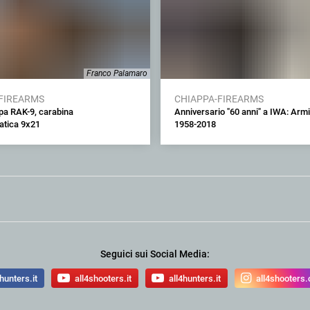
Franco Palamaro
FIREARMS
CHIAPPA-FIREARMS
pa RAK-9, carabina
Anniversario "60 anni" a IWA: Arm
tica 9x21
1958-2018
Seguici sui Social Media:
hunters.it
all4shooters.it
all4hunters.it
all4shooters