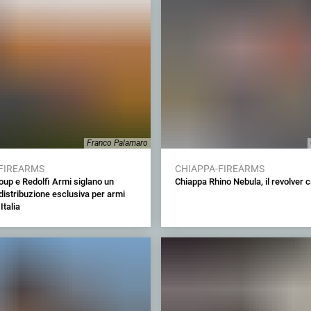
Franco Palamaro
FIREARMS
CHIAPPA-FIREARMS
up e Redolfi Armi siglano un
Chiappa Rhino Nebula, il revolver
distribuzione esclusiva per armi
Italia