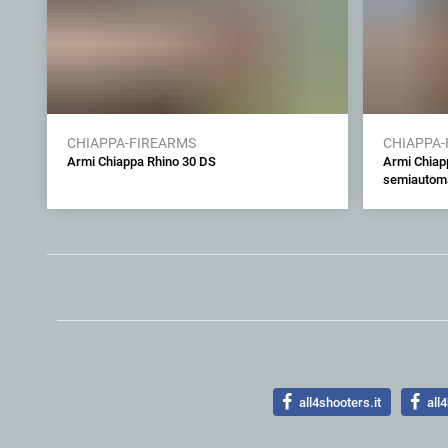
CHIAPPA-FIREARMS
CHIAPPA-
Armi Chiappa Rhino 30 DS
Armi Chiap
semiautoma
all4shooters.it
all4