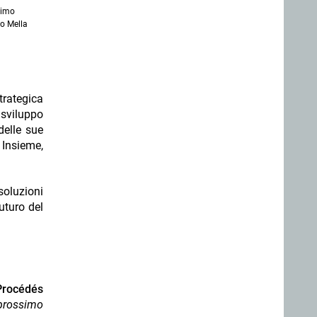
nimo
o Mella
trategica
 sviluppo
delle sue
 Insieme,
soluzioni
uturo del
Procédés
 prossimo