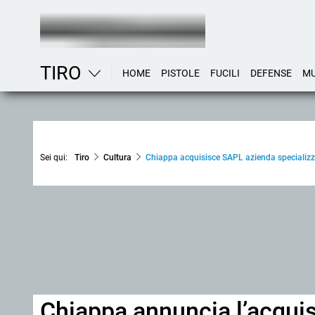
TIRO
HOME
PISTOLE
FUCILI
DEFENSE
MU
Sei qui:
Tiro
Cultura
Chiappa acquisisce SAPL azienda specializzat
Chiappa annuncia l’acquis