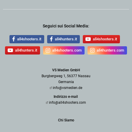
Seguici sui Social Media:
all4shooters.it
all4hunters.it
all4shooters.it
all4hunters.it
all4shooters.com
all4hunters.com
VS Medien GmbH
Burgbergweg 1, 56377 Nassau
Germania
info@vsmedien.de
Indirizzo e-mail
info@all4shooters.com
Chi Siamo