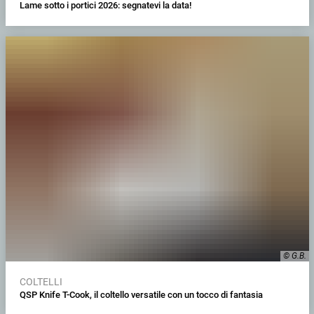
Lame sotto i portici 2026: segnatevi la data!
© G.B.
COLTELLI
QSP Knife T-Cook, il coltello versatile con un tocco di fantasia