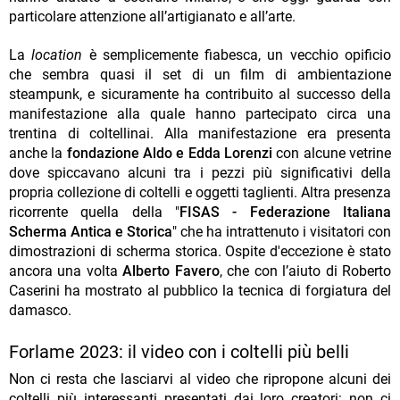
particolare attenzione all’artigianato e all’arte.
La
location
è semplicemente fiabesca, un vecchio opificio
che sembra quasi il set di un film di ambientazione
steampunk, e sicuramente ha contribuito al successo della
manifestazione alla quale hanno partecipato circa una
trentina di coltellinai. Alla manifestazione era presenta
anche la
fondazione Aldo e Edda Lorenzi
con alcune vetrine
dove spiccavano alcuni tra i pezzi più significativi della
propria collezione di coltelli e oggetti taglienti. Altra presenza
ricorrente quella della "
FISAS - Federazione Italiana
Scherma Antica e Storica
" che ha intrattenuto i visitatori con
dimostrazioni di scherma storica. Ospite d'eccezione è stato
ancora una volta
Alberto Favero
, che con l’aiuto di Roberto
Caserini ha mostrato al pubblico la tecnica di forgiatura del
damasco.
Forlame 2023: il video con i coltelli più belli
Non ci resta che lasciarvi al video che ripropone alcuni dei
coltelli più interessanti presentati dai loro creatori: non ci