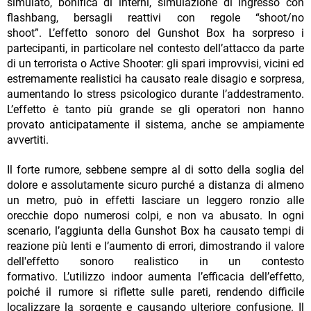
simulato, bonifica di interni, simulazione di ingresso con
flashbang, bersagli reattivi con regole “shoot/no
shoot”. L’effetto sonoro del Gunshot Box ha sorpreso i
partecipanti, in particolare nel contesto dell’attacco da parte
di un terrorista o Active Shooter: gli spari improvvisi, vicini ed
estremamente realistici ha causato reale disagio e sorpresa,
aumentando lo stress psicologico durante l’addestramento.
L’effetto è tanto più grande se gli operatori non hanno
provato anticipatamente il sistema, anche se ampiamente
avvertiti.
Il forte rumore, sebbene sempre al di sotto della soglia del
dolore e assolutamente sicuro purché a distanza di almeno
un metro, può in effetti lasciare un leggero ronzio alle
orecchie dopo numerosi colpi, e non va abusato. In ogni
scenario, l’aggiunta della Gunshot Box ha causato tempi di
reazione più lenti e l’aumento di errori, dimostrando il valore
dell'effetto sonoro realistico in un contesto
formativo. L’utilizzo indoor aumenta l’efficacia dell’effetto,
poiché il rumore si riflette sulle pareti, rendendo difficile
localizzare la sorgente e causando ulteriore confusione. Il