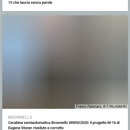
15 che lascia senza parole
Franco Palamaro, © F.PALAMARO
BROWNELLS
Carabina semiautomatica Brownells WWSD2020: il progetto M-16 di
Eugene Stoner riveduto e corretto