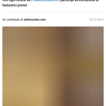
Con ogni ordine su
www.Brownells.it
partecipi all’estrazione di
fantastici premi!
Un contributo di
all4shooters.com
18.12.2016