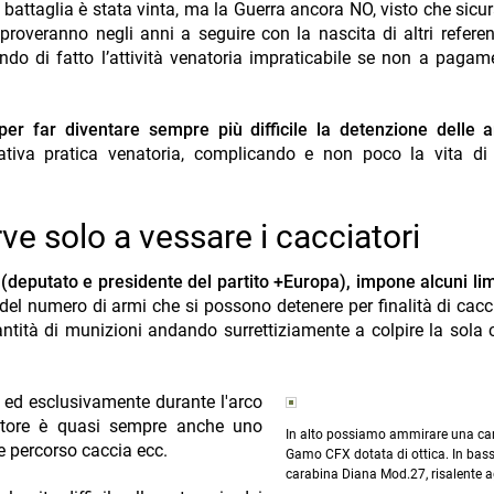
 battaglia è stata vinta, ma la Guerra ancora NO, visto che sicu
iproveranno negli anni a seguire con la nascita di altri refer
o di fatto l’attività venatoria impraticabile se non a pagam
per far diventare sempre più difficile la detenzione delle 
tiva pratica venatoria, complicando e non poco la vita di 
ve solo a vessare i cacciatori
(deputato e presidente del partito +Europa), impone alcuni lim
del numero di armi che si possono detenere per finalità di cacc
antità di munizioni andando surrettiziamente a colpire la sola 
 ed esclusivamente durante l'arco
iatore è quasi sempre anche uno
In alto possiamo ammirare una ca
he percorso caccia ecc.
Gamo CFX dotata di ottica. In bass
carabina Diana Mod.27, risalente ag