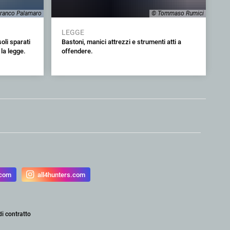
ranco Palamaro
© Tommaso Rumici
LEGGE
oli sparati
Bastoni, manici attrezzi e strumenti atti a
la legge.
offendere.
.com
all4hunters.com
di contratto