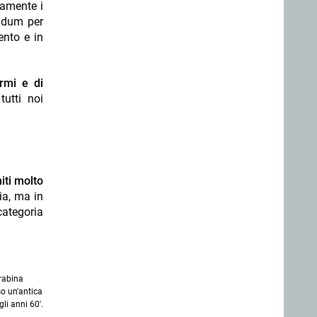
ramente i
endum per
ento e in
armi e di
tutti noi
iti molto
ia, ma in
categoria
rabina
o un'antica
li anni 60'.