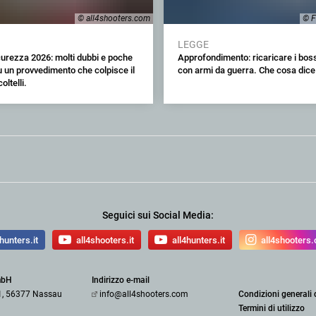
© all4shooters.com
© F
LEGGE
urezza 2026: molti dubbi e poche
Approfondimento: ricaricare i boss
 un provvedimento che colpisce il
con armi da guerra. Che cosa dice 
oltelli.
Seguici sui Social Media:
hunters.it
all4shooters.it
all4hunters.it
all4shooters
mbH
Indirizzo e-mail
1, 56377 Nassau
info@all4shooters.com
Condizioni generali 
Termini di utilizzo