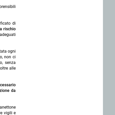
rensibili
ficato di
a rischio
nadeguati
tata ogni
o, non ci
o, senza
oltre alle
cessario
azione da
panettone
 vigili e