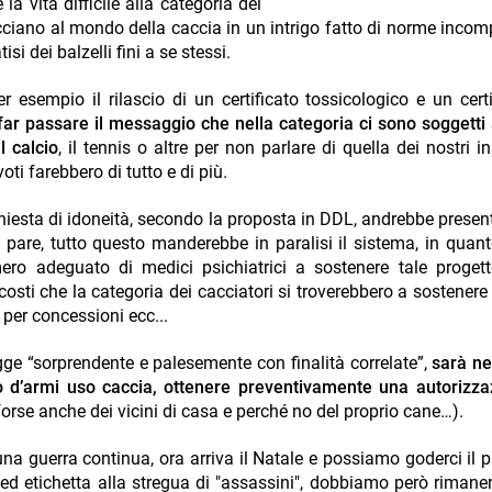
la vita difficile alla categoria dei
acciano al mondo della caccia in un intrigo fatto di norme incomp
i dei balzelli fini a se stessi.
 esempio il rilascio di un certificato tossicologico e un certi
far passare il messaggio che nella categoria ci sono soggetti 
l calcio
, il tennis o altre per non parlare di quella dei nostri i
oti farebbero di tutto e di più.
iesta di idoneità, secondo la proposta in DDL, andrebbe presen
pare, tutto questo manderebbe in paralisi il sistema, in quant
ro adeguato di medici psichiatrici a sostenere tale progett
costi che la categoria dei cacciatori si troverebbero a sostenere 
 per concessioni ecc...
legge “sorprendente e palesemente con finalità correlate”,
sarà ne
to d’armi uso caccia, ottenere preventivamente una autorizz
orse anche dei vicini di casa e perché no del proprio cane…).
 una guerra continua, ora arriva il Natale e possiamo goderci il 
a ed etichetta alla stregua di "assassini", dobbiamo però rimanere