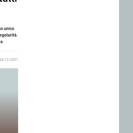
so unico
egolarità.
na.
26.12.2021