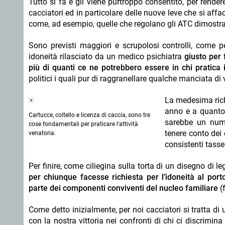
Tutto si fa e gli viene purtroppo consentito, per rendere 
cacciatori ed in particolare delle nuove leve che si aff
come, ad esempio, quelle che regolano gli ATC dimostratis
Sono previsti maggiori e scrupolosi controlli, come per
idoneità rilasciato da un medico psichiatra
giusto per 
più di quanti ce ne potrebbero essere in chi pratica i
politici i quali pur di raggranellare qualche manciata di v
La medesima rich
anno e a quanto 
Cartucce, coltello e licenza di caccia, sono tre
sarebbe un nume
cose fondamentali per praticare l'attività
tenere conto dei 
venatoria.
consistenti tasse
Per finire, come ciliegina sulla torta di un disegno di 
per chiunque facesse richiesta per l’idoneità al por
parte dei componenti conviventi del nucleo familiare
(f
Come detto inizialmente, per noi cacciatori si tratta di
con la nostra vittoria nei confronti di chi ci discrimin