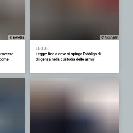
© Beretta
© Hornady
LEGGE
ttraverso
Legge: fino a dove si spinge l’obbligo di
 Come
diligenza nella custodia delle armi?