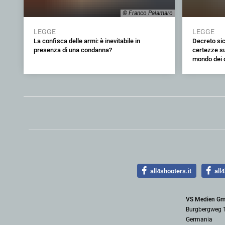
© Franco Palamaro
LEGGE
LEGGE
La confisca delle armi: è inevitabile in
Decreto sic
presenza di una condanna?
certezze su
mondo dei c
all4shooters.it
all4
VS Medien G
Burgbergweg 
Germania