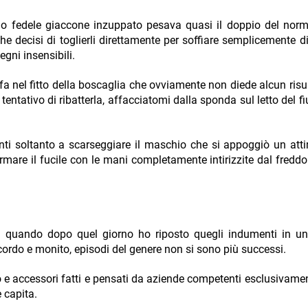
io fedele giaccone inzuppato pesava quasi il doppio del norm
che decisi di toglierli direttamente per soffiare semplicemente di
gni insensibili.
fa nel fitto della boscaglia che ovviamente non diede alcun risu
entativo di ribatterla, affacciatomi dalla sponda sul letto del f
ienti soltanto a scarseggiare il maschio che si appoggiò un at
armare il fucile con le mani completamente intirizzite dal fredd
da quando dopo quel giorno ho riposto quegli indumenti in u
ordo e monito, episodi del genere non si sono più successi.
 e accessori fatti e pensati da aziende competenti esclusivamen
 capita.