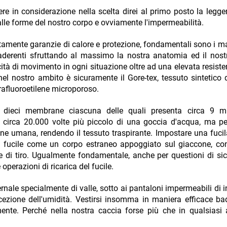
ere in considerazione nella scelta direi al primo posto la legger
lle forme del nostro corpo e ovviamente l'impermeabilità.
amente garanzie di calore e protezione, fondamentali sono i mat
aderenti sfruttando al massimo la nostra anatomia ed il nost
tà di movimento in ogni situazione oltre ad una elevata resiste
nel nostro ambito è sicuramente il Gore-tex, tessuto sintetico d
trafluoroetilene microporoso.
dieci membrane ciascuna delle quali presenta circa 9 mil
è circa 20.000 volte più piccolo di una goccia d'acqua, ma pe
e umana, rendendo il tessuto traspirante. Impostare una fucil
 il fucile come un corpo estraneo appoggiato sul giaccone, con
 e di tiro. Ugualmente fondamentale, anche per questioni di si
erazioni di ricarica del fucile.
rnale specialmente di valle, sotto ai pantaloni impermeabili di 
rcezione dell'umidità. Vestirsi insomma in maniera efficace b
nte. Perché nella nostra caccia forse più che in qualsiasi al