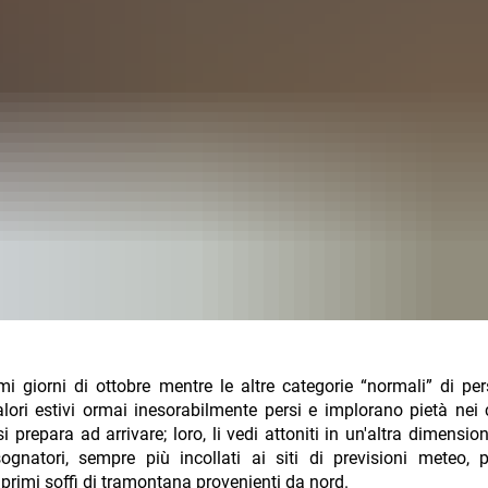
imi giorni di ottobre mentre le altre categorie “normali” di pe
lori estivi ormai inesorabilmente persi e implorano pietà nei 
si prepara ad arrivare; loro, li vedi attoniti in un'altra dimensio
sognatori, sempre più incollati ai siti di previsioni meteo, 
primi soffi di tramontana provenienti da nord.