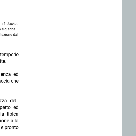
in 1 Jacket
a e giacca
otezione dal
ntemperie
te.
ienza ed
accia che
za dell'
petto ed
ia tipica
ione alla
 e pronto