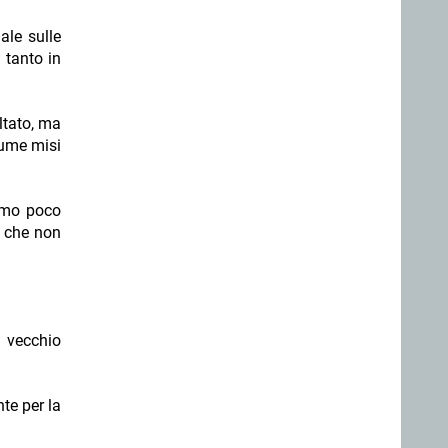
ale sulle
 tanto in
ltato, ma
iume misi
timo poco
o che non
n vecchio
te per la