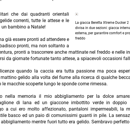
itari che dai quadranti orientali
elide correnti, tutte le attese e le
La giacca Beretta Xtreme Ducker 2 
i un bambino a Natale!
divisa in due sezioni: giacca intern
esterna, per garantire comfort e pr
freddo
na già essere pronti ad attendere e
ribadisco pronti, ma non soltanto a
ventura, pronti a trascorrere anche mattinate nel freddo e nelle i
da giornate fortunate tanto attese, a spiacevoli occasioni falli
 licenze quando la caccia era tutta passione ma poca esper
n mattino gelido alla volta del fiume alla ricerca di qualche becc
lto le macchie scoperte lungo le sponde come rimessa.
o nella memoria il mio abbigliamento per la dolce amarez
glione di lana ed un giaccone imbottito verde in doppio 
o a cui ero molto affezionato, pantaloni impermeabili, la m
stile basco ed un paio di comunissimi guanti in pile. La sensaz
 abbigliamento mentre fuori tutto era gelido. Sembravo perfetto