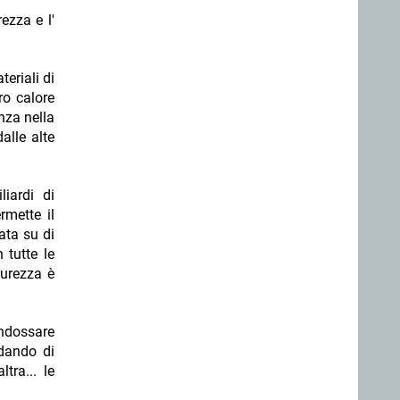
ezza e l'
eriali di
ro calore
nza nella
alle alte
iardi di
rmette il
ata su di
 tutte le
curezza è
indossare
adando di
tra... le