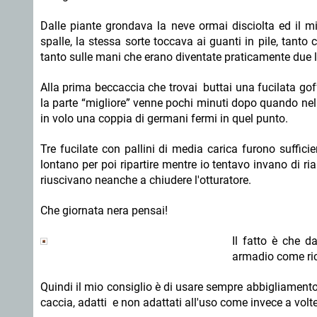
Dalle piante grondava la neve ormai disciolta ed il m
spalle, la stessa sorte toccava ai guanti in pile, tanto 
tanto sulle mani che erano diventate praticamente due le
Alla prima beccaccia che trovai buttai una fucilata gof
la parte “migliore” venne pochi minuti dopo quando nel t
in volo una coppia di germani fermi in quel punto.
Tre fucilate con pallini di media carica furono suffic
lontano per poi ripartire mentre io tentavo invano di ri
riuscivano neanche a chiudere l'otturatore.
Che giornata nera pensai!
Il fatto è che 
armadio come ric
Quindi il mio consiglio è di usare sempre abbigliamento
caccia, adatti e non adattati all'uso come invece a volte