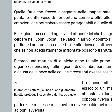
ad avanzare verso "la meta"!
Quelle fatidiche frecce disegnate nelle mappe satell
puntano dritte verso di noi portano con loro oltre alle g
emozioni che potrebbero essere paragonabili a quelle d
È nei giorni precedenti agli eventi atmosferici che bisog
cercare nei luoghi vocati i selvatici in arrivo. Appunto 
partire ed andare con cani e fucile alla ricerca e all'av
che se non adeguatamente affrontate possono tramutarsi 
Ricordo una mattina di qualche anno fa alle prime
organizzazione, negli ultimi giorni di dicembre partii u
a causa della neve nelle colline circostanti avesse sce
Ho ancora nitid
episodio: un ma
In ambienti estremi, la linea di abbigliamento
abbastanza lung
Beretta protegge il cacciatore da freddo e gelo
coppola riversa 
partenza era di essermi coperto a dovere, caldo nel mio
ad ogni avversità!