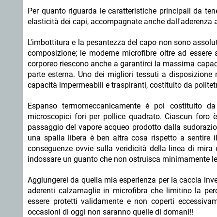
Per quanto riguarda le caratteristiche principali da ten
elasticità dei capi, accompagnate anche dall'aderenza a
L'imbottitura e la pesantezza del capo non sono assolut
composizione; le moderne microfibre oltre ad essere 
corporeo riescono anche a garantirci la massima capaci
parte esterna. Uno dei migliori tessuti a disposizione 
capacità impermeabili e traspiranti, costituito da polite
Espanso termomeccanicamente è poi costituito da 
microscopici fori per pollice quadrato. Ciascun foro 
passaggio del vapore acqueo prodotto dalla sudorazion
una spalla libera è ben altra cosa rispetto a sentire
conseguenze ovvie sulla veridicità della linea di mira
indossare un guanto che non ostruisca minimamente le op
Aggiungerei da quella mia esperienza per la caccia inve
aderenti calzamaglie in microfibra che limitino la pe
essere protetti validamente e non coperti eccessivame
occasioni di oggi non saranno quelle di domani!!