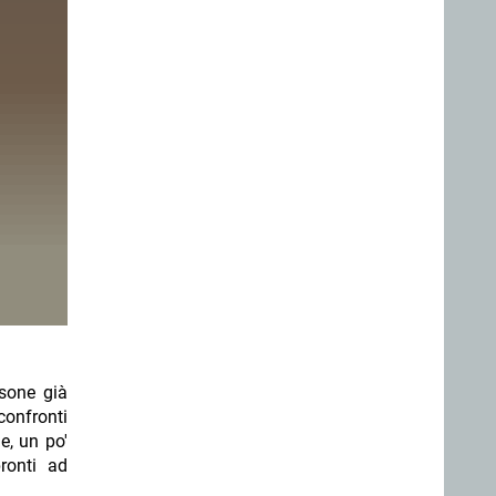
rsone già
confronti
ne, un po'
pronti ad